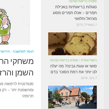
ספורט בריאות וקורונה
סגולות בריאותיות באכילת
תמרים – אכלו תמרים מסוג
מג'הול וחלאווי
7 באפריל, 2015
יומי
24 בפברואר, 2021
חומר למחשבה
/
חידושי
תנו לאחרונה בזפת
משחקי הרעב
בישול ואפייה
/
ספורט בריאות וקורונה
סושי או עוגת גבינה? מה יעלה
השמן והרז
לנו יותר את רמת הסוכר בדם
7 ביוני, 2016
אורך 160 ק"מ של חופי הים
סטודנטית לרפואה פג
ומהשמנת יתר – רק מ
תרופה!