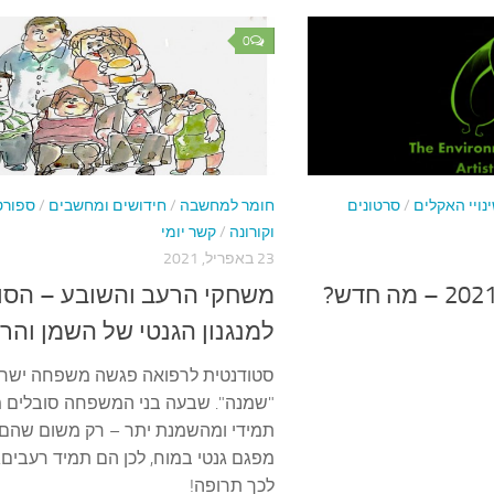
0
נויי האקלים
/
סרטונים
חומר למחשבה
/
חידושים ומחשבים
/
ספורט
וקורונה
/
קשר יומי
23 באפריל, 2021
יום כדור הארץ 2021 – מה חדש?
משחקי הרעב והשובע – הסו
למנגנון הגנטי של השמן והר
סטודנטית לרפואה פגשה משפחה ישר
"שמנה". שבעה בני המשפחה סובלים 
תמידי ומהשמנת יתר – רק משום שהם 
מפגם גנטי במוח, לכן הם תמיד רעבים.
לכך תרופה!