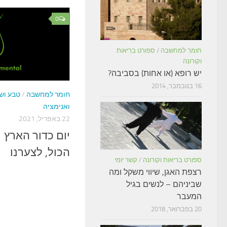
0
חומר למחשבה
/
ספורט בריאות
וקורונה
יש רופא (או אחות) בסביבה?
16 בנובמבר, 2014
חומר למחשבה
/
טבע ושי
ואנימציה
22 באפריל, 2021
הכול, לצערנו
ספורט בריאות וקורונה
/
קשר יומי
רצפת האגן, שיווי משקל ומה
שביניהם – לנשים בגיל
המעבר
20 בפברואר, 2018