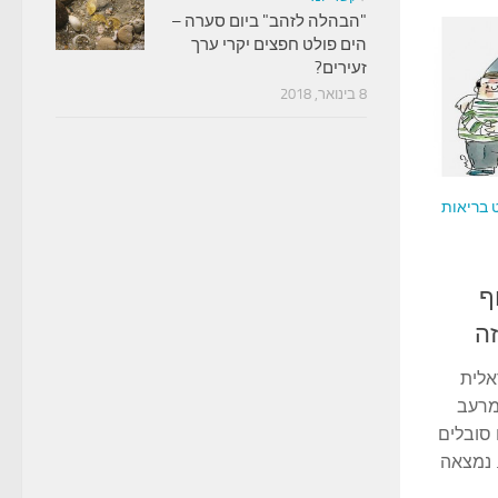
"הבהלה לזהב" ביום סערה –
הים פולט חפצים יקרי ערך
זעירים?
8 בינואר, 2018
 בריאות
ף
זה
אלית
מרעב
סובלים
 נמצאה