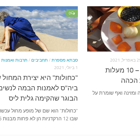
0
פריל, 2021
סבתא מספרת
/
תחביבים
/
תרבות ואמנות
1 ביולי, 2021
שעועית שחורה – 10 מעלות
"כחולות" היא יצירת המחול 
 הכהה
ביה"ס לאמנות הבמה לנשים 
ומזינה ואף שומרת על
הבוגר שהקימה גלית ליס
"כחולות" הוא שם של מופע מחול עכשוו
שבו 12 הרקדניות הן לא פחות מבנות 80-65.