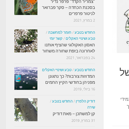
"צמריר הקדד" פרפר נדיר
בסכנת הכחדה – סקר פברואר
לניטור פרפרים
2 במרץ, 2021
החודש בטבע
/
חומר למחשבה
/
טבע ושינויי האקלים
/
קשר יומי
האסון האקולוגי שהציף אותנו
לאחרונה בזפת שחורה משחור
24 בפברואר, 2021
טבע ושינויי האקלים
/
ימי הקורונה שלי
/
קשר יומי
10 ביולי, 2020
של
גן הפסלים המוצל בקיבוץ אילון
החודש בטבע
/
טבע ושינויי האקלים
המדוזות צורבות? כך נתגונן
מפניהן בחודשי הקיץ החמים
האידאלי למתרחקים בימי קורו
16 ביולי, 2019
ידי
גן הפסלים מפסיפס בקיבוץ אילון נבנה וטופח במשך שנים רבות
דודיק הלפרין
/
החודש בטבע
/
ך
שירה
קן למשתכן – מאת דודיק
31 במרץ, 2019