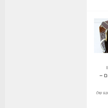
ם –
נגו שלו