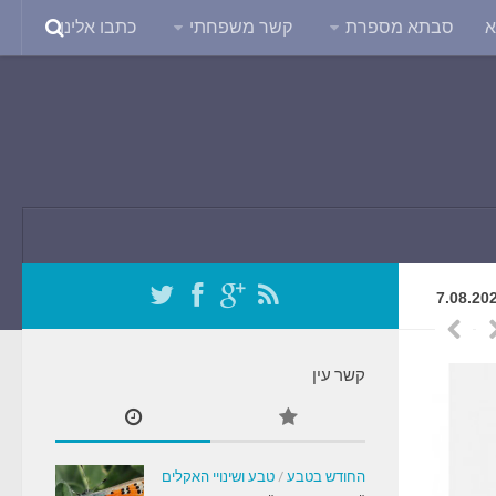
א
סבתא מספרת
קשר משפחתי
כתבו אלינו
7.08.20
5
קשר עין
0
החודש בטבע
/
טבע ושינויי האקלים