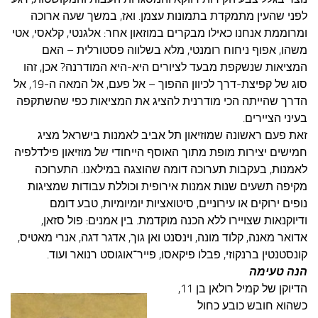
עצות סבתא
לפני שהעין מתמקדת בתמונות עצמן. ואז, במשך שעה ארוכה
סבתא מספרת
ומרוממת אנחנו כאילו מבקרים במוזאון אחר: אלגנטי, קלאסי, אטי
משהו, אפוף ניחוח רומנטי, מלא בשלווה פסטורלית – האם
נווה הבלוגים
המציאות שנשקפת מבעד לציורים היא-היא המודרנה? אכן, זהו
קשר משפחתי
סוג של קפיצת-דרך לכיוון ההפוך – אל פעם, אל המאה ה-19, אל
הדרך שהייתה הכי מודרנית להציג את המציאות כפי שהשתקפה
פינת הנכד
בעיני הציירים.
כתבו אלינו
זאת פעם ראשונה שמוזיאון תל אביב לאמנות בישראל מציג
חמישים יצירות מופת מתוך האוסף הייחודי של מוזיאון פילדלפיה
לאמנות, בעקבות תערוכה דומה שהוצגה במילאנו. התערוכה
מקיפה תשעים שנות אמנות אירופית וכוללת עבודות שמציגות
נופים ירוקים או עירוניים, סיטואציות יומיומיות, טבע דומם
ודיוקנאות שצויירו ללא הכנה מוקדמת. בין אמנים: פול סזאן,
אדואר מאנה, קלוד מונה, וינסנט ואן גוך, אדגר דגה, אנרי מאטיס,
קונסטנטין ברנקוזי, פבלו פיקאסו, פייר־אוגוסט רנואר ועוד.
הנה טעימה
הדיוקן של קמיל רולאן בן 11,
כשהוא חובש כובע כחול