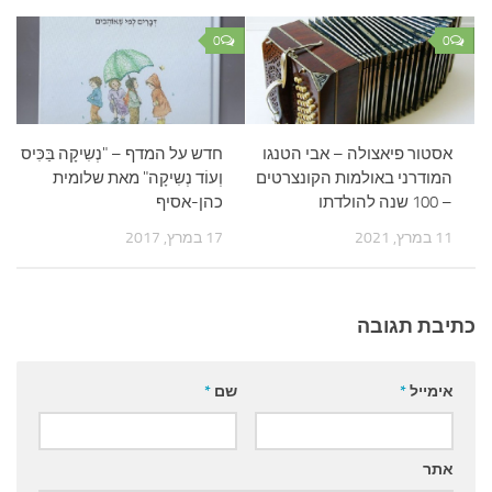
0
0
אסטור פיאצולה – אבי הטנגו
חדש על המדף – "נְשִיקָה בַּכִּיס
המודרני באולמות הקונצרטים
וְעוֹד נְשִיקָה" מאת שלומית
– 100 שנה להולדתו
כהן-אסיף
11 במרץ, 2021
17 במרץ, 2017
כתיבת תגובה
אימייל
*
שם
*
אתר