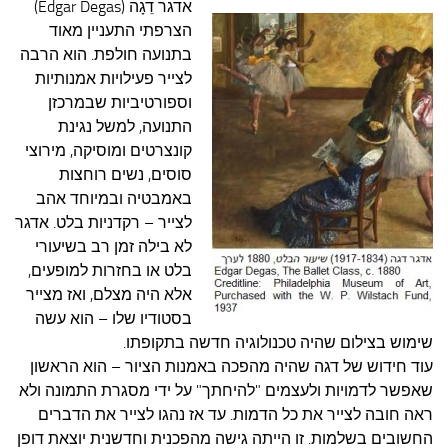
אדגר דֵגָה (Edgar Degas)
הצרפתי התעניין מאוד
בתנועה חולפת. הוא הרבה
לצייר פעילויות אמנותיות
וספורטיביות שבמרכזן
התנועה, למשל נגינת
קונצרטים ומוסיקה, מירוצי
סוסים, נשים רוחצות
באמבטיה ובמיוחד אהב
לצייר – רקדניות בלט.
אדגר
לא בילה זמן רב בשיעורי
בלט או בחזרות למופעים,
אלא היה מצלם, ואז מצייר
בסטודיו שלו – הוא עשה
שימוש בצילום שהיה טכנולוגיה חדשה בתקופתו.
עוד חידוש של דגה שהיה מהפכה באמנות הציור – הוא הראשון
שאפשר לדמויות ולעצמים "להיחתך" על ידי מסגרת התמונה ולא
ראה חובה לצייר את כל הדמות. עד אז נהגו לצייר את הדברים
החשובים בשלמות. זו הייתה גישה מהפכנית וחדשנית יוצאת דופן