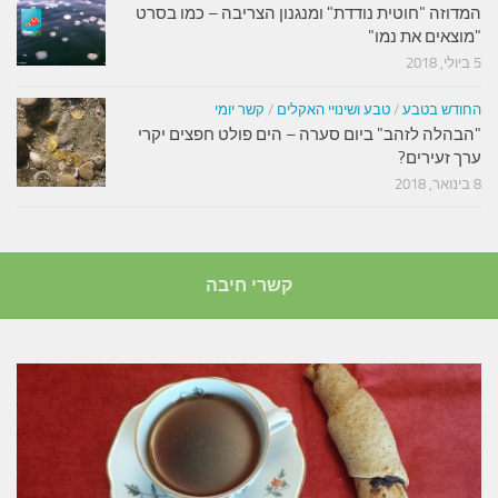
המדוזה "חוטית נודדת" ומנגנון הצריבה – כמו בסרט
"מוצאים את נמו"
5 ביולי, 2018
החודש בטבע
/
טבע ושינויי האקלים
/
קשר יומי
"הבהלה לזהב" ביום סערה – הים פולט חפצים יקרי
ערך זעירים?
8 בינואר, 2018
קשרי חיבה