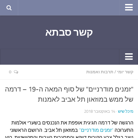
טבע ושינויי האקלים
קשר סבתא
החודש בטבע
תרבות ואמנות
שירה
חגים ומועדים
קשר יומי
קשר יומי
/
תרבות ואמנות
0
ספורט בריאות וקורונה
חידושים ומחשבים
ימי הקורונה שלי
"זמנים מודרניים" של סוף המאה ה-19 – דרמה
תחביבים
חומר למחשבה
של ממש במוזאון תל אביב לאמנות
גרפיטי
ארכיון מאמרים
מיכל שיש
· 14 באוקטובר 2018
נוסטלגיה
בישול ואפייה
הרגשה של דרמה חגיגית אופפת את הנכנסים בשערי אולמות
סרטונים ואנימציה
הקונדיטוריה
התערוכה
"זמנים מודרניים"
במוזאון תל אביב. הרושם הראשוני
סרטים מומלצים
נוצר בגלל צבע הקירות דווקא והמסגרות העבות והמקושטות, רגע