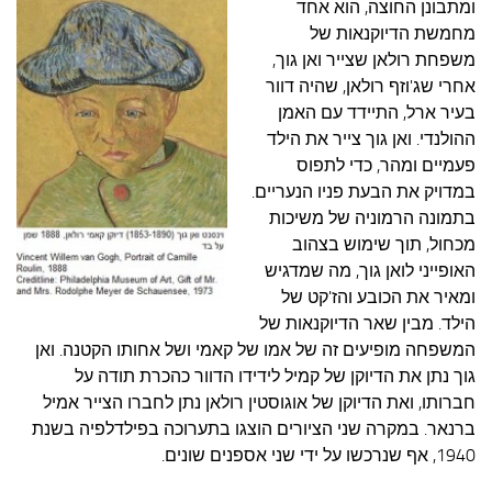
ומתבונן החוצה, הוא אחד
מחמשת הדיוקנאות של
משפחת רולאן שצייר ואן גוך,
אחרי שג'וזף רולאן, שהיה דוור
בעיר ארל, התיידד עם האמן
ההולנדי. ואן גוך צייר את הילד
פעמיים ומהר, כדי לתפוס
במדויק את הבעת פניו הנעריים.
בתמונה הרמוניה של משיכות
מכחול, תוך שימוש בצהוב
האופייני לואן גוך, מה שמדגיש
ומאיר את הכובע והז'קט של
הילד. מבין שאר הדיוקנאות של
המשפחה מופיעים זה של אמו של קאמי ושל אחותו הקטנה. ואן
גוך נתן את הדיוקן של קמיל לידידו הדוור כהכרת תודה על
חברותו, ואת הדיוקן של אוגוסטין רולאן נתן לחברו הצייר אמיל
ברנאר. במקרה שני הציורים הוצגו בתערוכה בפילדלפיה בשנת
1940, אף שנרכשו על ידי שני אספנים שונים.