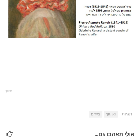
שתף
תגיות:
ואן גוך
ציירים
אולי תאהבו גם...