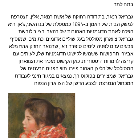
בתחילתה.
גבריאל רנאר, בת דודה רחוקה של אשת רנואר, אלין, הצטרפה
למשק הבית של האמן ב-1894 כמטפלת של בנו השני, ג'אן. היא
הפכה לאחת הדוגמניות האהובות של רנואר. בציור לובשת
גבריאל צווארון מסולסל בעל שוליים אדומים וכתומים, שמוסיף
צבעים עזים לפניה. לימים סיפרה ז'אן, שרנואר החזיק ארגז מלא
אביזרי תחפושות ששמשו לקישוט הדוגמניות שלו, לעיתים עם
קריצה לדמויות היסטוריות. כאן הקישוט מזכיר את הצווארון
המסולסל של הליצן האהוב פיירו. תווי הפנים הרעננים של
גבריאל, שמצוירים בפוקוס רך, נמצאים בניגוד חינני לעבודת
המכחול הנמרצת ולצבע הדשן של הצווארון הנפוח.