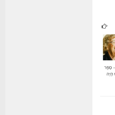
ַפֵּר
 הָיָה