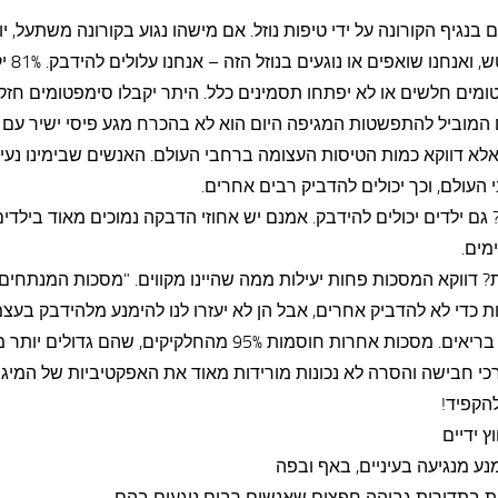
 בנגיף הקורונה על ידי טיפות נוזל. אם מישהו נגוע בקורונה משתעל, יו
מתעטש, ואנחנו שואפי
מים חלשים או לא יפתחו תסמינים כלל. היתר יקבלו סימפטומים חזקי
 המוביל להתפשטות המגיפה היום הוא לא בהכרח מגע פיסי ישיר עם 
אלא דווקא כמות הטיסות העצומה ברחבי העולם. האנשים שבימינו נעי
העולם, וכך יכולים להדביק רבים אחרים.
 גם ילדים יכולים להידבק. אמנם יש אחוזי הדבקה נמוכים מאוד בילדים
מים.
 דווקא המסכות פחות יעילות ממה שהיינו מקווים. "מסכות המנתחים
ת כדי לא להדביק אחרים, אבל הן לא יעזרו לנו להימנע מלהידבק בעצמ
אנחנו בריאים. מסכות אחרות חוסמות 95% מהחלקיקים, שהם גדולים 
כי חבישה והסרה לא נכונות מורידות מאוד את האפקטיביות של המיגון
הקפיד!
ץ ידיים
נע מנגיעה בעיניים, באף ובפה
ות בתדירות גבוהה חפצים שאנשים רבים נוגעים בהם