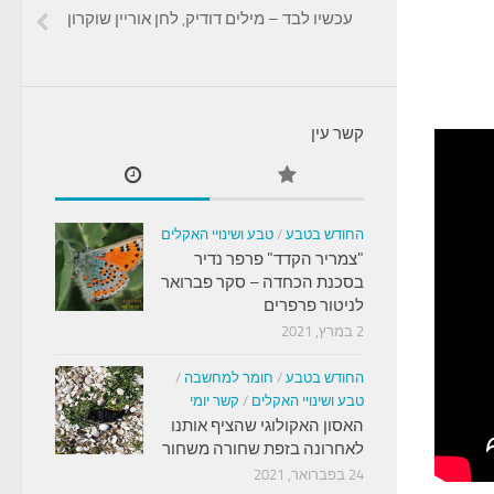
עכשיו לבד – מילים דודיק, לחן אוריין שוקרון
קשר עין
החודש בטבע
/
טבע ושינויי האקלים
"צמריר הקדד" פרפר נדיר
בסכנת הכחדה – סקר פברואר
לניטור פרפרים
2 במרץ, 2021
החודש בטבע
/
חומר למחשבה
/
טבע ושינויי האקלים
/
קשר יומי
האסון האקולוגי שהציף אותנו
לאחרונה בזפת שחורה משחור
24 בפברואר, 2021