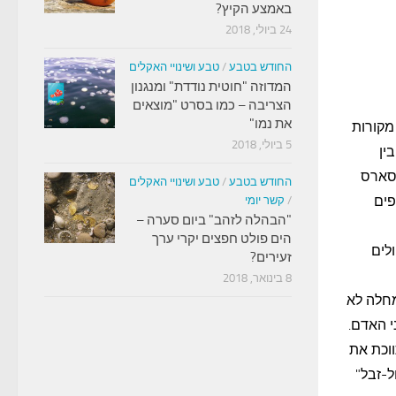
באמצע הקיץ?
24 ביולי, 2018
החודש בטבע
/
טבע ושינויי האקלים
המדוזה "חוטית נודדת" ומנגנון
הצריבה – כמו בסרט "מוצאים
את נמו"
מקורות
5 ביולי, 2018
ין
הסארס
החודש בטבע
/
טבע ושינויי האקלים
הנגיפים
/
קשר יומי
"הבהלה לזהב" ביום סערה –
הים פולט חפצים יקרי ערך
לים
זעירים?
8 בינואר, 2018
חלה לא
י האדם.
וכת את
-זבל"