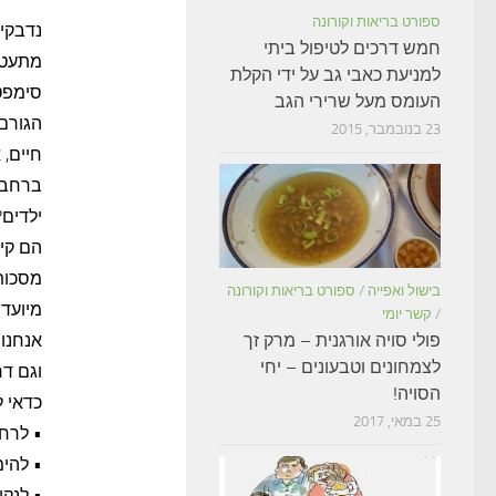
ספורט בריאות וקורונה
נדבקים
חמש דרכים לטיפול ביתי
למניעת כאבי גב על ידי הקלת
סימפטו
העומס מעל שרירי הגב
הגורם
23 בנובמבר, 2015
חיים, 
ברחבי 
ילדים?
הם קיי
מסכות?
בישול ואפייה
/
ספורט בריאות וקורונה
מיועדו
/
קשר יומי
פולי סויה אורגנית – מרק זך
לצמחונים וטבעונים – יחי
וגם דר
הסויה!
כדאי ל
25 במאי, 2017
• לרחו
• להימ
• לנק