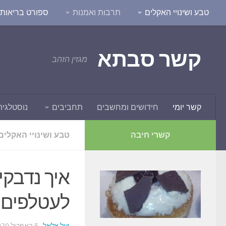
טבע ושינויי האקלים
תרבות ואמנות
ספורט בריאות ו
קשר סבתא
מגזין הזהב
קשר יומי
חידושים ומחשבים
תחביבים
נוסטלגיה
קשרי חיבה
טבע ושינויי האקלים
איך נדבקי
לעטלפים 
יעל צלאל
· 5 באפריל 2020