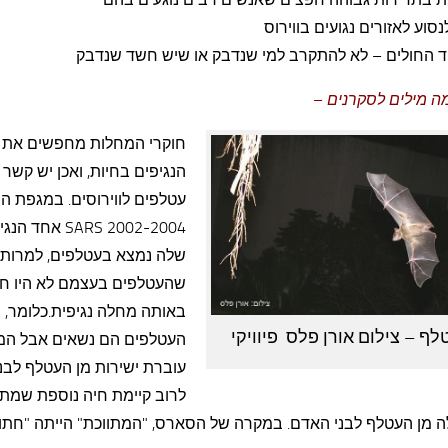
נסוע לאזורים נגועים בווירוס
וד החולים – לא להתקרב למי שנדבק או שיש חשד שנדבק
ה מילים לסקרנים
–
חוקרי המחלות מחפשים את 
הנגיפים בחיות, ואכן יש קשר ב
עטלפים לווירוסים. במגפת 
SARS 2002-2004 אחד 
שלה נמצא בעטלפים, למרות
שהעטלפים בעצמם לא היו חו
באותה מחלה נגיפית.כלומר,
לף – צילום אורן פלס פיוויקי
העטלפים הם נשאים אבל המ
עוברת ישירות מן העטלף לבנ
לרוב קיימת חיה נוספת שמתו
 מן העטלף לבני האדם. במקרה של הסארס, "המתווכת" הייתה "חתול