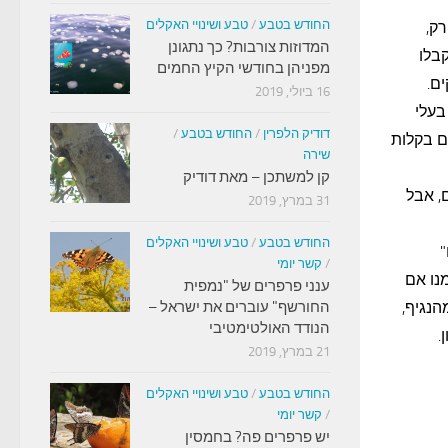
החודש בטבע
/
טבע ושינויי האקלים
רק,
המדוזות צורבות? כך נתגונן
ם או נוגעים בנוזל הזה – אנחנו עלולים להידבק. 81% יקבלו
מפניהן בחודשי הקיץ החמים
ם.
16 ביולי, 2019
בעלי
דודיק הלפרין
/
החודש בטבע
/
ם בקלות
שירה
קן למשתכן – מאת דודיק
, אבל
31 במרץ, 2019
החודש בטבע
/
טבע ושינויי האקלים
"
/
קשר יומי
נו אם
ענני פרפרים של "נמפית
יותר מהנגיף,
החורשף" עוברים את ישראל –
הנודד האולטימטיבי
.
21 במרץ, 2019
החודש בטבע
/
טבע ושינויי האקלים
/
קשר יומי
יש פרפרים פה? בחמסין