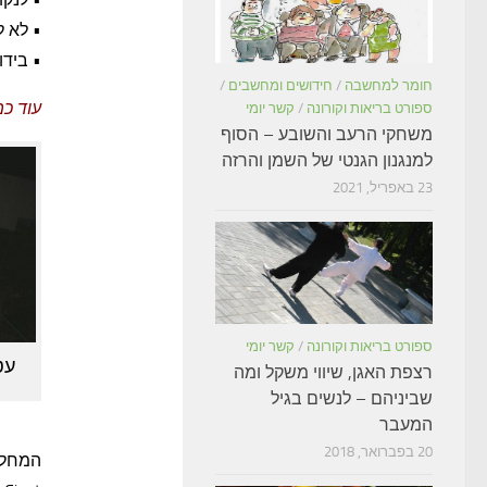
• לא ל
• ביד
חומר למחשבה
/
חידושים ומחשבים
/
עוד כמ
ספורט בריאות וקורונה
/
קשר יומי
משחקי הרעב והשובע – הסוף
למנגנון הגנטי של השמן והרזה
23 באפריל, 2021
ספורט בריאות וקורונה
/
קשר יומי
עט
רצפת האגן, שיווי משקל ומה
שביניהם – לנשים בגיל
המעבר
20 בפברואר, 2018
המחלה