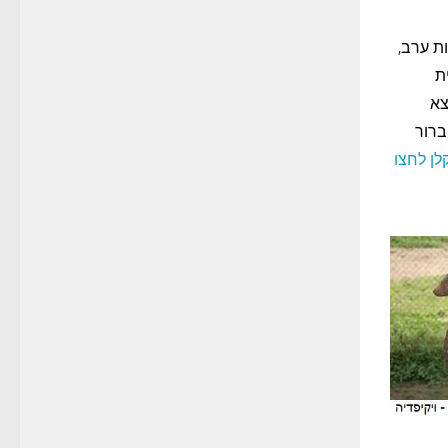
2 פרץ בארצות ערב,
ית
צא
ברור
לן לחצו