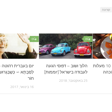
קורונה
0
0
שעועית שחורה – 10 מעלות
הלוך ושוב – דפוסי הגעה
יום בעברית רהוטה – ס
הכהה
לעבודה בישראל [יוממות]
לַסַּבְתָא ∼ כְּשֶבַּגְרוּש
חוֹר
25 באוקטובר, 2018
16 בינואר, 2017