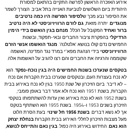
אירוע האזכרה הראשון לפרשה התקיים בהתאם למסורת
היהודית ביום השלושים לטביעת האנייה בתל אביב. הצורך לשמר
את הסיפור נבע מכך ש
לסיפור הפרשה
היו
כמה נרטיבים
מנוגדים
. יתרה מזאת,
גם לזרם הרוויזיוניסטי לא היה נרטיב
ברור ואחיד
המקובל על הכלל.
מנחם בגין הואשם
בידי הימין
הרדיקלי
בהפקרת ציבור החברים ובאי-תפקוד, ובשנות
החמישים נדם קולו בנושא 'אלטלנה'.
מנגד הואשמו אנשי הזרם
הרוויזיוניסטי
בידי הנהגת מפא"י במרד נגד המדינה, האשמה
שקוממה והרגיזה את החברים והם רצו להגיב על האשמות אלה.
בטקסים שנערכו בשנות החמישים היה בגין נוכח-נפקד
. הוא
לא נכח בעצרות העם, ובטקסים שנערכו בבית הקברות אם נכח
– לא דיבר. ביום הזיכרון של שנת 1950 בגין לא נכח באירוע בבית
הקברות, בשנת 1951 הוא נכח ולא אמר דבר באופן פומבי,
בשנת 1952 הוא לא נכח באירוע ואין עדות להשתתפותו בטקסי
הזיכרון בשנים 1953 ו-1954. בשנת 1955 הוא השתתף בטקס
אך לא נשא דברים.
בשנת 1956 חל שינוי
: בעת הסרת הלוט
מעל מצבות הזיכרון לחללי האירוע בבית הקברות
בנחלת יצחק
הוא נאם
. החידוש באירוע היה כפול:
בגין נאם והתייחס לנושא
,