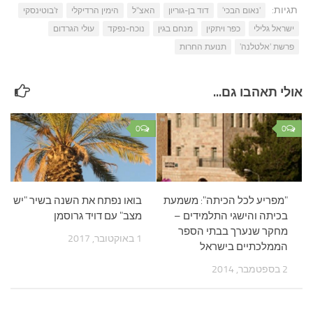
תגיות:
'נאום הבכי'
דוד בן-גוריון
האצ"ל
הימין הרדיקלי
ז'בוטינסקי
ישראל גלילי
כפר ויתקין
מנחם בגין
נוכח-נפקד
עולי הגרדום
פרשת 'אלטלנה'
תנועת החרות
אולי תאהבו גם...
0
0
"מפריע לכל הכיתה": משמעת
בואו נפתח את השנה בשיר "יש
בכיתה והישגי התלמידים –
מצב" עם דויד גרוסמן
מחקר שנערך בבתי הספר
1 באוקטובר, 2017
הממלכתיים בישראל
2 בספטמבר, 2014