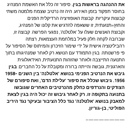
את ההנהגה בראשות בגין.
סיפור זה כלל את האשמת המנהיג
בחוסר תפקוד בזמן האירוע. היה זה נרטיב שצמח מלמטה משתי
קבוצות עיקריות: קבוצת האופוזיציה הרדיקלית הפנים
והחוץ=תנועתית, זו ששאפה להדגיש את קלונו של המנהיג,
וקבוצת האנשים שעלו על 'אלטלנה', נפגעי הפרשה. קבוצה זו,
שברובה לקחה חלק פעיל במלחמת העצמאות, רצתה
רהביליטציה אישית על ידי שימור הזיכרון והמיתוס של הסיפור על
פי פרשנותה. בגין התמודד עם הנושא רק לאחר שמנהיגותו בתוך
התנועה התייצבה ולאחר שהזהות התנועתית, האידאולוגית
והארגונית, גובשה והייתה ברורה ומקובלת על כל החברים.
בגין
גיבש את הנרטיב הפנימי בנושא 'אלטלנה' בין השנים 1958-
1956. גיבוש שכלל את סיפור 'עלילת הדם', ואת סיפורם של
הצודקים והנרדפים כחלק מהנרטיבים האחרים שגובשו
בתנועה בתקופה זו. רק לאחר גיבוש זה יכול היה בגין לצאת
למאבק בנושא 'אלטלנה' נגד כלל הציבור ובעיקר נגד היריב
הפוליטי, בן-גוריון.
———————–