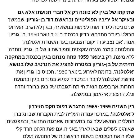
שתיקתו של בגין לא כוונה רק אל חברי תנועתו אלא גם
ובעיקר אל יריביו הפוליטיים
ובראשם דוד בן-גוריון
, שבמשך
שנים ניסה לגרור אותו לעימות בנושא זה, ובגין לא הגיב. האירוע
הבולט ביותר התרחש בדיון בכנסת ב-2 בינואר 1950. בן-גוריון
אמר: 'אם נצביע זה יקום! הצבענו בעד השמדת אלטלנה,
והחלטתנו קמה'. הערה עוקצנית ומפורשת זו של בן-גוריון נותרה
ללא מענה.
רק בינואר 1959 פתח מנחם בגין בכנסת במתקפה
חזיתית על בן-גוריון במטרה להציג את הנרטיב שלו בנושא
'אלטלנה'
. בדומה לאירוע בינואר 1950, הכניס בן-גוריון את
פרשת 'אלטלנה' לדבריו במטרה לפגוע במנחם בגין ובתנועת
החרות, אך בפעם הזאת הייתה תגובתו של בגין ברורה וחדה
וכללה הצעת אי-אמון בממשלה.
בין השנים 1965-1959 התגבש דפוס טקס הזיכרון
ל'אלטלנה'
. במרכזו עמדה העלייה לבית הקברות שבו נקברו
החללים. הנושא עלה גם בתערוכות שארגנה התנועה, ובמפגשים
שאורגנו לעולים שבאו לארץ באנייה. עם זאת הלהט הרדיקלי
שליווה את הטקסים בשנות הראשונות של התנועה נעלם.