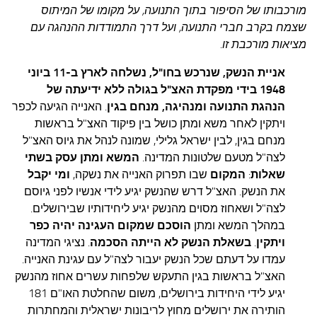
עצות סבתא
מורכבותו של הסיפור בתוך התנועה, על מקומו של המיתוס
שצמח בקרב חברי התנועה, ועל דרך התמודדות ההנהגה עם
סבתא מספרת
מציאות מורכבת זו.
נווה הבלוגים
אניית הנשק, שנרכש בחו"ל,
נשלחה לארץ ב-11 ביוני
קשר משפחתי
1948 בידי מפקדת האצ"ל בגולה ללא ידיעתה של
פינת הנכד
הנהגת התנועה ומנהיגה, מנחם בגין
. האנייה הגיעה לכפר
ויתקין לאחר משא ומתן כושל בין פיקוד האצ"ל בראשות
כתבו אלינו
מנחם בגין, לבין ישראל גלילי, שמונה לנהל את גיוס האצ"ל
לצה"ל מטעם שלטונות המדינה.
המשא ומתן עסק בשתי
שאלות
:
המקום
שבו תפרוק האנייה את נשקה,
ומי יקבל
את הנשק. האצ"ל דרש שהנשק יגיע לידי אנשיו לפני גיוסם
לצה"ל ושאחוז מסוים מהנשק יגיע ליחידותיו שבירושלים.
במהלך המשא ומתן
הוסכם שמקום העגינה יהיה כפר
ויתקין
.
בשאלת הנשק לא הייתה הסכמה
. נציגי המדינה
עמדו על דעתם שכל הנשק יעבור לצה"ל עם עגינת האנייה.
האצ"ל בראשות בגין התעקש שלפחות עשרים אחוז מהנשק
יגיע לידי היחידות בירושלים, משום שהחלטת האו"ם 181
הותירה את ירושלים מחוץ לריבונות ישראלית והמחתרות