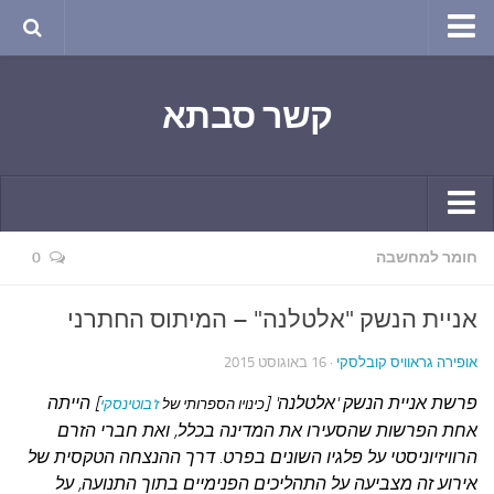
טבע ושינויי האקלים
קשר סבתא
החודש בטבע
תרבות ואמנות
שירה
חגים ומועדים
קשר יומי
חומר למחשבה
0
ספורט בריאות וקורונה
חידושים ומחשבים
ימי הקורונה שלי
אניית הנשק "אלטלנה" – המיתוס החתרני
תחביבים
חומר למחשבה
אופירה גראוויס קובלסקי
· 16 באוגוסט 2015
גרפיטי
ארכיון מאמרים
פרשת אניית הנשק 'אלטלנה' [
]
הייתה
כינויו הספרותי של
ז'בוטינסקי
נוסטלגיה
בישול ואפייה
אחת הפרשות שהסעירו את המדינה בכלל, ואת חברי הזרם
סרטונים ואנימציה
הרוויזיוניסטי על פלגיו השונים בפרט. דרך ההנצחה הטקסית של
הקונדיטוריה
אירוע זה מצביעה על התהליכים הפנימיים בתוך התנועה, על
סרטים מומלצים