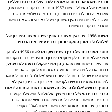
ודבריו תאמו את דפוס הנאומים לזכר עולי הגרדום וחללים
נוספים של האצ"ל
. בשנת 1957 נכח בגין בטקס וכנראה נאם,
אולם אין עדות לדבריו בכתובים, דבר תמוה כשלעצמו. בשנת
העשור למדינה היה בגין משתתף פעיל באירוע ונשא את הנאום
המרכזי בטקסים השונים.
משנת 1958
היה
בגין מעורב באופן ישיר בעיצוב הזיכרון של
'אלטלנה' במובן הטקסי ותוכן דבריו עיצב את הנרטיב.
חוסר מעורבותו של בגין בשנים שקדמו לשנת 1956 בלט
הן
מפני שלא נכח
בחלק מטקסי הזיכרון התנועתיים בבית הקברות
או בעצרות שהתנועה ארגנה,
הן מפני שקולו כמעט לא נשמע
,
בכתב או בעל פה. עיתון התנועה
חרות
נהג להקדיש את יום
השנה לפרשה לכתבות ולידיעות בנושא 'אלטלנה'. בניגוד למנהגו
לפרסם מאמרים חדשים לקראת ימי זיכרון חשובים,
בגין לא
הוסיף בנושא 'אלטלנה' על מה שאמר בנאום המכונה 'נאום
הבכי' ברדיו האצ"ל
ביום פיצוץ 'אלטלנה'
. הוא שלח קטעים
נבחרים מהנאום ותו לא. כל מה שפרסם בנושא זה ומה שכתב
בספרו, היה נוסח ממוחזר של הנאום משנת 1948, מקוצר
ומצונזר, שפורסם בעיתון
חרות
בימי השנה לפרשה.