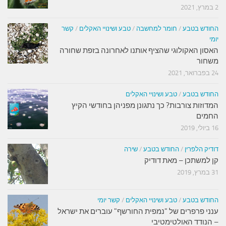
2 במרץ, 2021
החודש בטבע
/
חומר למחשבה
/
טבע ושינויי האקלים
/
קשר
יומי
האסון האקולוגי שהציף אותנו לאחרונה בזפת שחורה
משחור
24 בפברואר, 2021
החודש בטבע
/
טבע ושינויי האקלים
המדוזות צורבות? כך נתגונן מפניהן בחודשי הקיץ
החמים
16 ביולי, 2019
דודיק הלפרין
/
החודש בטבע
/
שירה
קן למשתכן – מאת דודיק
31 במרץ, 2019
החודש בטבע
/
טבע ושינויי האקלים
/
קשר יומי
ענני פרפרים של "נמפית החורשף" עוברים את ישראל
– הנודד האולטימטיבי