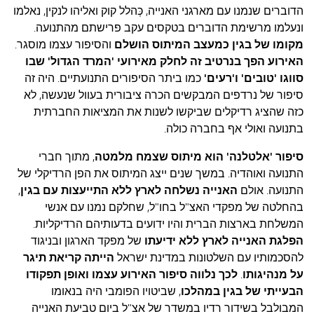
הדוברים שנמנו עם מארגני האנייה, כְּהלל קוק ואליהו לנקין, נאלמו
ונעלמו מרשימת הדוברים בטקסים עקב פרישתם מהתנועה.
מקומו של בגין כמעצב המיתוס הושלם
והסיפור עצמו מוסגר.
האירוע הפך בנרטיב זה לחלק מאירועי 'המרד הגדול' שבו
סווגו 'טובים' ו'רעים'
כמו ביתר הסיפורים התנועתיים. היה זה
סיפור של נרדפים המבקשים הכרה ציבורית בעוול שנעשה, לא
כזה שהציג רדיקלים שביקשו לשנות את המציאות החברתית
בתנועה ואולי אף בחברה כולה.
סיפור 'אלטלנה' הוא מיתוס שצמח מלמטה
, מתוך חברי
התנועה ואוהדיה. במשך שנים ייצג המיתוס את הפן הרדיקלי של
התנועה. אולם
האנייה נשלחה לארץ ללא התייעצות עם בגין
,
בהחלטה של מפקדי האצ"ל בחו"ל, שחלקם נמנו עם אנשי
המשלחת בארצות הברית והיו ידועים בדעותיהם הרדיקליות.
הפלגת האנייה לארץ ללא ידיעתו
של מפקד הארגון ובניגוד
להסכמותיו עם השלטונות במדינת ישראל
הייתה קריאת תיגר
על מנהיגותו
.
לכך נלווה סיפור האירוע עצמו ואופן תפקודו
הבעייתי של בגין במהלכו
, שביטויו הפומבי היה בנאומו
המבולבל בשידור רדיו במשדר של אצ"ל ביום טביעת האנייה