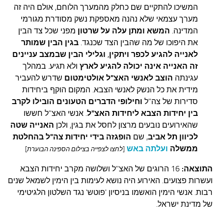
המשיכו להתקיים שם כחלק מהמערך הלוחם, אולם היה זה
מערך עצמאי שלא נהנה מאספקת נשק מסודרת מגורמי
המדינה.
המשא ומתן עלה על שרטון
מפני שכל צד הבין
את היפוכו של מה שהבין הצד שכנגד.
בגין הבין שמותר
לאנייה להגיע לכפר ויתקין
,
וגלילי הבין שבמצב עניינים
זה האנייה אינה יכולה להגיע לארץ
ולא תגיע. במהלך
עגינתה
הוצב לאנשי האצ"ל אולטימטום
שדרש להעביר
מידית את כל הנשק לאנשי הצבא. המקום הוקף ביחידות
סדירות של צה"ל
וחילופי הדברים הטעונים הובילו לקרב
בין יחידות הצבא ליחידות האצ"ל
. אנשי האצ"ל חששו
שהאירועים נובעים מרצון לחסל את בגין, ולכן
האנייה שטה
לכיוון תל אביב
, שם
הופגזה בידי יחידות צה"ל בהחלטת
ממשלה
ועלתה באש
[
לחצו לצפייה בצילום הספינה הבוערת
]
התוצאה:
16 הרוגים של האצ"ל ושלושה מקרב יחידות הצבא
ועשרות פצועים. האירוע היה נושא לעימות בין הימין לשמאל שנים
רבות. אנשי הימין הואשמו בניסיון 'פוטש' נגד השלטון הלגיטימי
של מדינת ישראל.