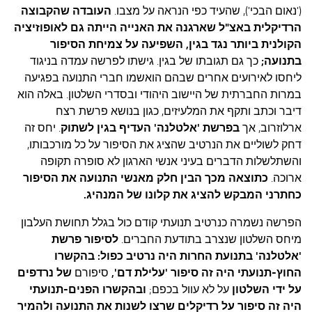
('נאום הבכי'), שהעיד כפי הנראה על מצבו.
העובדה שהקבוצה
הרדיקלית באצ"ל שארגנה את האנייה הייתה גם לאופוזיציה
הקולנית ביותר נגד בגין, השפיעה על צמיחת הסיפור
בתנועה;
כך גם תגובתו של בגין. גישתו לפרשה עמדה בניגוד
ליחסו לאירועים אחרים שבהם הואשמו חברי התנועה בפגיעה
במרות החברתית של היישוב היהודי ובסדרי השלטון. באלה הוא
דיבר וכתב ותקף את המלעיזים, כגון בנושא פרשת רצח
ארלוזרוב, אך
בפרשת 'אלטלנה' העדיף בגין לשתוק
. יחס זה
דחק לשוליים את הנרטיב שהציג את הסיפור על כל מורכבותו,
והשתלשלות הדברים בעיני אנשי הארגון לא סופרה תקופה
ארוכה.
כתוצאה מכך הבין חלק מאנשי התנועה את הסיפור
כחתרני המבקש להציג את קלונו של המנהיג.
הפרשה נשמרה כנרטיב תנועתי קודם כול בגלל תחושת העלבון
מיחס השלטון שנצרב בתודעת החברים.
לסיפור פרשת
'אלטלנה' בתנועת החרות היה נרטיב כפול: בהקשרו
החוץ-תנועתי היה זה סיפור 'עלילת דם',
סיפורם
של נרדפים
על ידי השלטון
על לא עוול בכפם;
ובהקשרו הפנים-תנועתי
היה זה סיפור על רדיקלים שרצו לשנות את התנועה ולהמיר