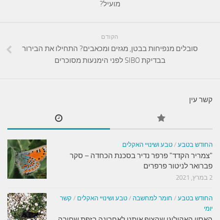
מועיל?
הקודם
סובלים מנפיחות בבטן, מגזים ומכאבים? התחילו את הבירור
בבדיקת SIBO לפני הימנעות מסוכרים
קשר עין
החודש בטבע
/
טבע ושינויי האקלים
"צמריר הקדד" פרפר נדיר בסכנת הכחדה – סקר
פברואר לניטור פרפרים
2 במרץ, 2021
החודש בטבע
/
חומר למחשבה
/
טבע ושינויי האקלים
/
קשר
יומי
האסון האקולוגי שהציף אותנו לאחרונה בזפת שחורה