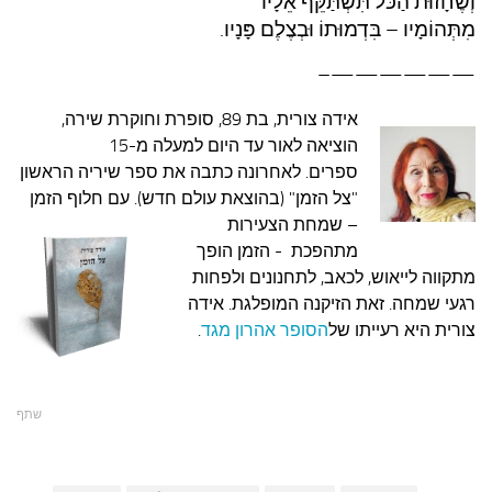
וְשֶׁחָזוּת הַכֹּל תִּשְׁתַּקֵּף אֵלָיו
מִתְּהוֹמָיו – בִּדְמוּתוֹ וּבְצֶלֶם פָּנָיו.
——————–
אידה צורית, בת 89,
סופרת וחוקרת שירה,
הוציאה לאור עד היום למעלה מ-15
ספרים.
לאחרונה כתבה את ספר שיריה הראשון
"צל הזמן" (בהוצאת עולם חדש). עם חלוף הזמן
–
שמחת הצעירות
מתהפכת - הזמן הופך
מתקווה לייאוש, לכאב, לתחנונים ולפחות
רגעי שמחה. זאת הזיקנה המופלגת. אידה
צורית היא רעייתו של
הסופר אהרון מגד
.
שתף