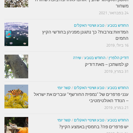
משחור
24 בפברואר, 2021
החודש בטבע
/
טבע ושינויי האקלים
המדוזות צורבות? כך נתגונן מפניהן בחודשי הקיץ
החמים
16 ביולי, 2019
דודיק הלפרין
/
החודש בטבע
/
שירה
קן למשתכן – מאת דודיק
31 במרץ, 2019
החודש בטבע
/
טבע ושינויי האקלים
/
קשר יומי
ענני פרפרים של "נמפית החורשף" עוברים את ישראל
– הנודד האולטימטיבי
21 במרץ, 2019
החודש בטבע
/
טבע ושינויי האקלים
/
קשר יומי
יש פרפרים פה? בחמסין באמצע הקיץ?