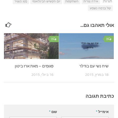
תגיות:
אידה צורית
השתקפות
יום הקשיש הבינלאומי
מֶזֶג הָאֲוִיר
קוֹל בְּרָמָה נִשְׁמָע
אולי תאהבו גם...
0
0
שיח נשי עם בודלר
פִּגּוּמִים – מאת ארז ביטון
18 במרץ, 2015
16 ביולי, 2015
כתיבת תגובה
אימייל
*
שם
*