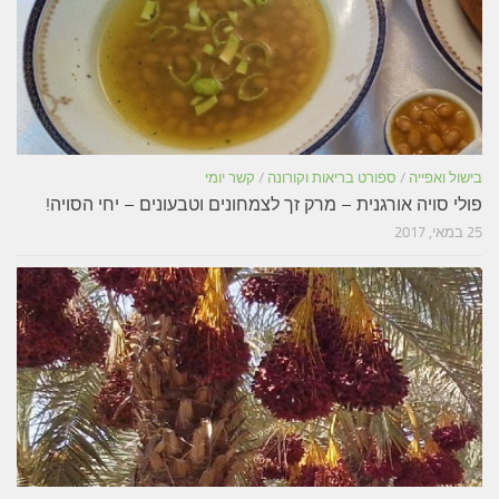
בישול ואפייה
/
ספורט בריאות וקורונה
/
קשר יומי
פולי סויה אורגנית – מרק זך לצמחונים וטבעונים – יחי הסויה!
25 במאי, 2017