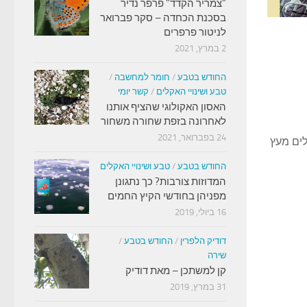
"צמריר הקדד" פרפר נדיר
בסכנת הכחדה – סקר פברואר
לניטור פרפרים
2 במרץ, 2021
החודש בטבע
/
חומר למחשבה
/
טבע ושינויי האקלים
/
קשר יומי
האסון האקולוגי שהציף אותנו
לאחרונה בזפת שחורה משחור
24 בפברואר, 2021
לים מעץ
החודש בטבע
/
טבע ושינויי האקלים
המדוזות צורבות? כך נתגונן
מפניהן בחודשי הקיץ החמים
16 ביולי, 2019
דודיק הלפרין
/
החודש בטבע
/
שירה
קן למשתכן – מאת דודיק
31 במרץ, 2019