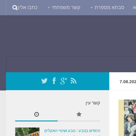
א
סבתא מספרת
קשר משפחתי
כתבו אלינו
7.08.20
קשר עין
החודש בטבע
/
טבע ושינויי האקלים