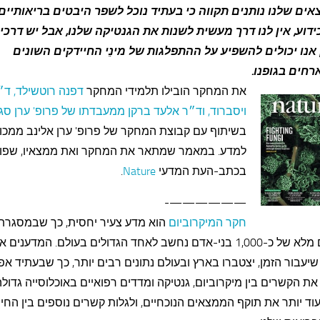
ים שלנו נותנים תקווה כי בעתיד נוכל לשפר היבטים בריאותיים 
כידוע, אין לנו דרך מעשית לשנות את הגנטיקה שלנו, אבל יש דרכי
אנו יכולים להשפיע על ההתפלגות של מינֵי החיידקים השונים
חים בגופנו.
את המחקר הובילו תלמידי המחקר
דפנה רוטשילד, ד״
ויסברוד, וד״ר אלעד ברקן ממעבדתו של פרופ' ערן סג
בשיתוף עם קבוצת המחקר של פרופ' ערן אלינב ממכון 
למדע. במאמר שמתאר את המחקר ואת ממצאיו, שפו
בכתב-העת המדעי
Nature
.
——————-
חקר המיקרוביום
הוא מדע צעיר יחסית, כך שבמסגרת 
נתונים מלא של כ-1,000 בני-אדם נחשב לאחד הגדולים בעולם. המדענים
יעבור הזמן, יצטברו בארץ ובעולם נתונים רבים יותר, כך שבעתיד אפ
את הקשרים בין מיקרוביום, גנטיקה ומדדים רפואיים באוכלוסייה גדולה 
וד יותר את תוקף הממצאים הנוכחיים, ולגלות קשרים נוספים בין החיי