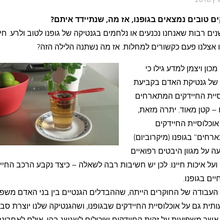
ים טובים נמצאים בגופנו, אז מה, שנתיידד איתם?
ים רבות שאנחנו נכנעים או נלחמים בגנטיקה של גופנו לטוב ולרע. חי
 אצלנו פעם כקשורים למחלות. אז מה נשתנה הלילה הזה?
מכון ויצמן למדע גילו כי
של גנטיקת האדם בקביעת
סיית החיידקים המתארחים
 – קטן מאוד. יתרה מזאת,
אוכלוסיית החיידקים
חים" בגופנו (מיקרוביום)
 על מגוון היבטים רפואיים
 ועל איכות חיינו. לכן יש חשיבות רבה לשאלה – כיצד נקבע הרכב החיי
ים בגופנו.
העבודה של החוקרים הייתה, שההבדלים הגנטיים בין בני האדם משפי
ית גם על אוכלוסיית החיידקים שבגופנו, ושהגנטיקה שלנו יוצרת סבי
אשר משפיעות על זהות החיידקים שיכולים לשגשג בהן. אולם לאחרונה