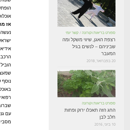
הופתעו
אוכלוסיי
אז מה
ספורט בריאות וקורונה
/
קשר יומי
רצפת האגן, שיווי משקל ומה
ישראל,
שביניהם – לנשים בגיל
אידיאל
המעבר
הרכב ה
20 בפברואר, 2018
הוביל 
שמעצבי
נוסף ע
באוכלו
רפואיי
ספורט בריאות וקורונה
שברוב
החג הזה תאכלו ירוק ופחות
עם גנט
חלב לבן
מסביר 
10 ביוני, 2016