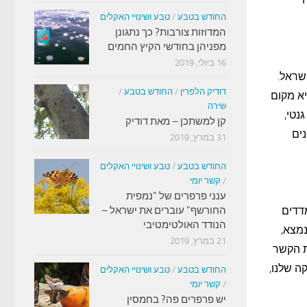
החודש בטבע
/
טבע ושינויי האקלים
המדוזות צורבות? כך נתגונן
מפניהן בחודשי הקיץ החמים
16 ביולי, 2019
ישית על כ-1000 אנשים בישראל.
דודיק הלפרין
/
החודש בטבע
/
יא מקום
שירה
נטי,
קן למשתכן – מאת דודיק
נים
31 במרץ, 2019
החודש בטבע
/
טבע ושינויי האקלים
/
קשר יומי
ענני פרפרים של "נמפית
מדדים
החורשף" עוברים את ישראל –
הנודד האולטימטיבי
נמצא,
21 במרץ, 2019
ת הקשר
ה שלנו,
החודש בטבע
/
טבע ושינויי האקלים
/
קשר יומי
יש פרפרים פה? בחמסין