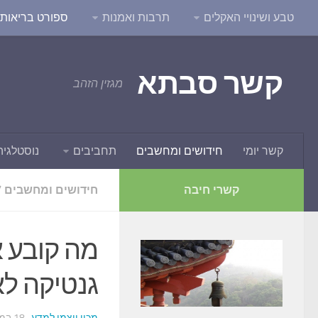
טבע ושינויי האקלים
תרבות ואמנות
ספורט בריאות ו
קשר סבתא
מגזין הזהב
קשר יומי
חידושים ומחשבים
תחביבים
נוסטלגיה
קשרי חיבה
חידושים ומחשבים
/
מה קובע א
גנטיקה לא
מכון ויצמן למדע
· 18 במרץ 2018