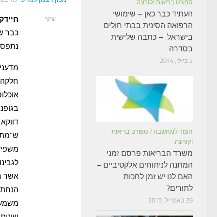
ספורט בריאות וקורונה
העתיד כבר כאן – שימושי
חיידק
שתף
הרפואה הסינית בבתי חולים
כבר שנ
בישראל – כתבה שלישית
נתפסו
בסדרה
2 ביולי, 2014
מדעני 
חלקה 
אוכלו
בגופנו
דווקא 
חומר למחשבה
/
ספורט בריאות
ש"מתאר
וקורונה
משפיעה
משרד הבריאות פרסם זמני
לגבינו
המתנה לניתוחים אלקטיביים –
אשר חי
האם לנו יש זמן לחכות
לתורים?
הנחת 
29 באפריל, 2015
משמעות
שונות 