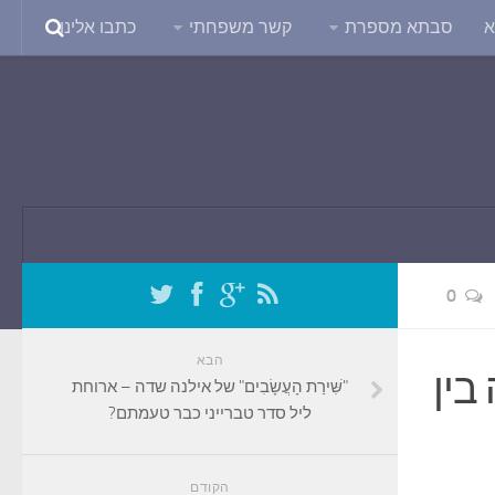
א
סבתא מספרת
קשר משפחתי
כתבו אלינו
0
הבא
בין
"שִּׁירַת הָעֲשָׂבִים" של אילנה שדה – ארוחת
ליל סדר טברייני כבר טעמתם?
הקודם