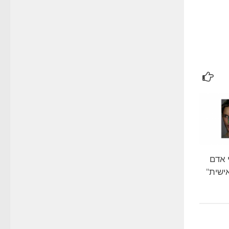
 אדם
ישית"