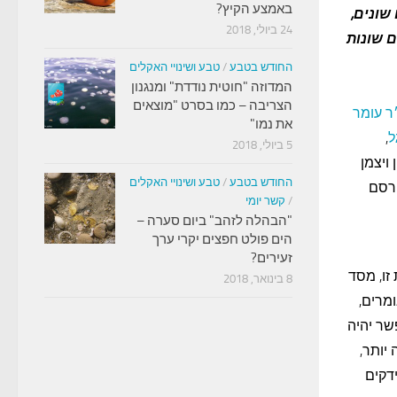
באמצע הקיץ?
שונים,
24 ביולי, 2018
ם שונות
החודש בטבע
/
טבע ושינויי האקלים
המדוזה "חוטית נודדת" ומנגנון
הצריבה – כמו בסרט "מוצאים
ר עומר
את נמו"
ל
,
5 ביולי, 2018
ויצמן
החודש בטבע
/
טבע ושינויי האקלים
רסם
/
קשר יומי
"הבהלה לזהב" ביום סערה –
הים פולט חפצים יקרי ערך
זעירים?
זו, מסד
8 בינואר, 2018
 אומרים,
שר יהיה
יותר,
דקים