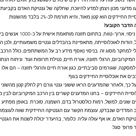
 מדעני מכון ויצמן למדע להיווכח, שחלקה של גנטיקת האדם בקביעת
ת החיידקים הוא קטן מאוד, והיא תורמת לכ-2% בלבד מהשוֹנוּת.
 הדבר הקובע?
נעשה ניסוי, ארוך-טווח, בתחום תזונה מותאמת א
 הודות לאוכלוסייתה, מתאפיינת בהבדלים גנטיים משמעותיים, ולכן ה
י למחקר מסוג זה. בניסוי נאסף מידע רב על המשתתפים, כולל הרכב ג
מיקרוביום, הרגלי תזונה, אורח חיים, נטילת תרופות ועוד. וניתוח הנתו
למסקנה, שגורמים סביבתיים, כגון אורח חיים והרגלי תזונה – הם אלו
ם את אוכלוסיית החיידקים בגוף.
ל כך, ולאחר שהמדענים הראו ששוני גנטי גורם רק לחלק קטן מהשוני
סיית החיידקים – בחנו המדענים קשרים בין הרכב המיקרוביום לבין 
ם שונים, למשל, רמות כולסטרול בדם, השמנה, סוכרת. באופן מפתיע 
 המדדים שנבדקו, עוצמת הקשר עם הגנטיקה החיידקית שווה לעוצמ
יקת האדם, או אף עולה עליה. כלומר, בהיעדר יכולת לשנות את הגנטיק
פרופ' סגל: