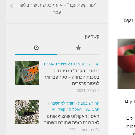
"עוּרִי שְֹפַת עֵבֶר" – איור לכל שיר, שיר בִּלשון
עֵבֶר
ידקים
קשר עין
החודש בטבע
/
טבע ושינויי האקלים
"צמריר הקדד" פרפר נדיר
בסכנת הכחדה – סקר פברואר
לניטור פרפרים
2 במרץ, 2021
דקים
החודש בטבע
/
חומר למחשבה
/
טבע ושינויי האקלים
/
קשר יומי
האסון האקולוגי שהציף אותנו
עים
לאחרונה בזפת שחורה משחור
בות
24 בפברואר, 2021