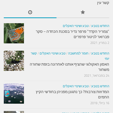
קשר עין
החודש בטבע
/
טבע ושינויי האקלים
"צמריר הקדד" פרפר נדיר בסכנת הכחדה – סקר
פברואר לניטור פרפרים
2 במרץ, 2021
החודש בטבע
/
חומר למחשבה
/
טבע ושינויי האקלים
/
קשר
יומי
האסון האקולוגי שהציף אותנו לאחרונה בזפת שחורה
משחור
24 בפברואר, 2021
החודש בטבע
/
טבע ושינויי האקלים
המדוזות צורבות? כך נתגונן מפניהן בחודשי הקיץ
החמים
16 ביולי, 2019