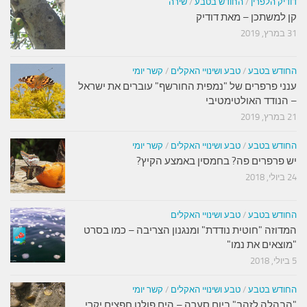
דודיק הלפרין
/
החודש בטבע
/
שירה
קן למשתכן – מאת דודיק
31 במרץ, 2019
החודש בטבע
/
טבע ושינויי האקלים
/
קשר יומי
ענני פרפרים של "נמפית החורשף" עוברים את ישראל
– הנודד האולטימטיבי
21 במרץ, 2019
החודש בטבע
/
טבע ושינויי האקלים
/
קשר יומי
יש פרפרים פה? בחמסין באמצע הקיץ?
24 ביולי, 2018
החודש בטבע
/
טבע ושינויי האקלים
המדוזה "חוטית נודדת" ומנגנון הצריבה – כמו בסרט
"מוצאים את נמו"
5 ביולי, 2018
החודש בטבע
/
טבע ושינויי האקלים
/
קשר יומי
"הבהלה לזהב" ביום סערה – הים פולט חפצים יקרי