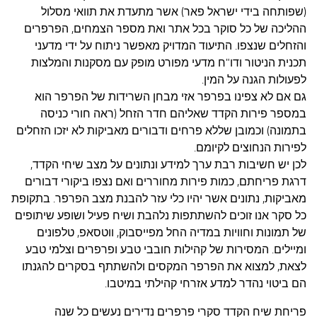
(שפותחה בידי ישראל פאר) אשר מתעדת את תוואי מסלול
ההליכה של כל סוקר בכל אתר ואת מספר הצמחים, הפרפרים
והזחלים שנצפו. התיעוד המדויק מאפשר ניתוח על ידי מדעני
תכנית הניטור ודו"ח מדעי מפורט מופק עם מסקנות והמלצות
לפעולות הגנה על המין.
גם אם לא צפינו בפרפר אזי מבחן השרידות של הפרפר הוא
במספר פירות הקדד שאליהם חדר הזחל (ראה חורי כניסה
בתמונה) וכמובן שללא פרחים ודבורים מאביקות לא יזכו הזחלים
לפירות הנחוצים לקיומם.
לכן יש חשיבות רבת ערך למידע ונתונים על מצב שיחי הקדד,
דרגת פריחתם, כמות פירות מחוררים ואם נצפו ביקורי דבורים
מאביקות, נתונים אשר יהיו כלי עזר להבנת מצב הפרפר. בתקופת
כל סקר אנו זוכים להשתתפות נלהבת ושיח פעיל ושופע שיתופים
של תמונות וחוויות במדיה החל מפייסבוק, ווטסאפ, טלפונים
ומיילים. המסירות של קהילות חובבי טבע ופרפרים וצלמי טבע
לצאת, למצוא את הפרפר המקסים ולהשתתף בסקרים להגנתו
הם ביטוי נהדר למדע אזרחי קהילתי במיטבו.
פריחת שיח הקדד סקרי פרפרים נדירים נעשים כל שנה