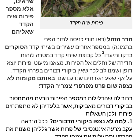
שראינו,
אלא מספר
פירות שיח
פירות שיח הקדד
הקדד
שאליהם
חדר הזחל
(ראו חורי כניסה לתוך הפרי
הסוקרים
בתמונה). במספר אזורים עשירים בשיחי קדד
²
בדקו ותיעדו
כל קבוצת שיחי קדד במטרה לזהות
.
חדירה של זחלים אל הפירות
מצאנו מיעוט פירות יוצא
דופן ושמנו לב לכך שאין ביקורי דבורים בפרחי הקדד,
באותם מקומות לא
על אף שפע הפרחים שנדגם שם.
נצפה שום פרט מפרפרי צמריר הקדד!
ברור לנו שהדלילות במספר הפירות נובעת מהמחסור
בביקורי דבורים מאביקות, אשר בלעדיהן לא מתפתחים
פירות, ולכן השאלות:
1. למה לא נצפו ביקורי הדבורים?
ככל הנראה
עקב מרעה אינטנסיבי של פרות אשר גלליהן משנות את
.
הקרקע ומרעילות את צמחי הקדד