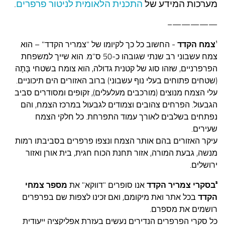
מערכות המידע של
התכנית הלאומית לניטור פרפרים
.
—————–
¹
צמח הקדד
- החשוב כל כך לקיומו של "צמריר הקדד" – הוא
צמח עשבוני רב שנתי שגובהו כ-50 ס"מ. הוא שייך למשפחת
הפרפרניים, שזהו סוג של קטנית גדולה, הוא צומח בשטחי בָּתָה
(שטחים פתוחים בעלי נוף עשבוני) ברוב האזורים הים תיכוניים.
עלי הצמח מנוצים (מורכבים מעלעלים), זקופים ומסודרים סביב
הגבעול. הפרחים צהובים וצמודים לגבעול במרכז הצמח, והם
נפתחים בשלבים לאורך עמוד התפרחת. כל חלקי הצמח
שעירים.
עיקר האזורים בהם אותר הצמח ונצפו פרפרים בסביבתו רמות
מנשה, גבעת המורה, אזור תחנת הכוח חגית, בית אורן ואזור
ירושלים.
²
בסקרי צמריר הקדד
אנו סופרים "דווקא" את
מספר צמחי
הקדד
בכל אתר ואת מיקומם, ואם זכינו לצפות שם בפרפרים
רושמים את מספרם.
כל סקרי הפרפרים הנדירים נעשים בעזרת אפליקציה ייעודית