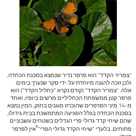
עצות סבתא
סבתא מספרת
נווה הבלוגים
קשר משפחתי
פינת הנכד
כתבו אלינו
"צמריר הקדד" הוא פרפר נדיר שנמצא בסכנת הכחדה,
ולכן זוכה להגנה מיוחדת על-ידי סקר שנערך בימים
אלה.
"צמריר הקדד" (קודם נקרא "כחליל הקדד") הוא
פרפר קטן ממשפחת הכחליליים מרשים ביופיו, ואחד
.
מ-14 מיני הפרפרים שהוכרזו מוגנים בחוק
המין נמצא
בסכנת הכחדה בגלל הפגיעה המתמשכת בבית גידולו,
שהם שיחי קדד גדולי פרי הגדלים בשטחים עשבוניים
¹
.
פתוחים
בלעדֵי "שיחי הקדד גדולי הפרי"
אין לפרפר