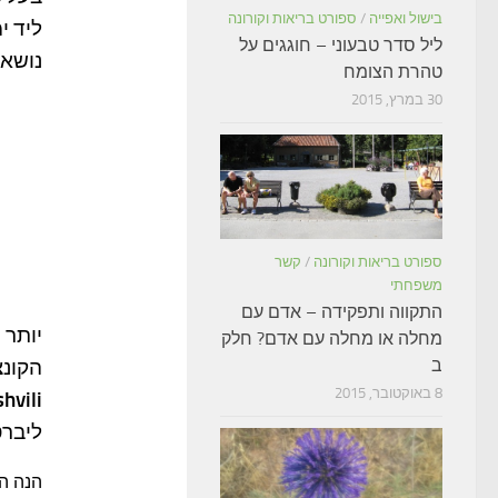
בישול ואפייה
/
ספורט בריאות וקורונה
ליד י
ליל סדר טבעוני – חוגגים על
נושא 
טהרת הצומח
30 במרץ, 2015
ספורט בריאות וקורונה
/
קשר
משפחתי
התקווה ותפקידה – אדם עם
יותר 
מחלה או מחלה עם אדם? חלק
ב
הקונצ
8 באוקטובר, 2015
hvili
ליבר
הנה ה