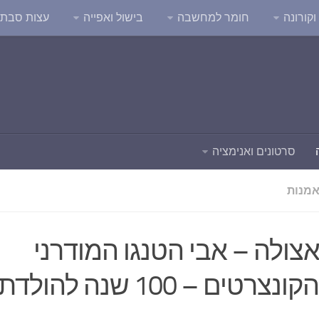
קורונה
חומר למחשבה
בישול ואפייה
עצות סבת
סרטונים ואנימציה
אמנות
צולה – אבי הטנגו המודרני
ים – 100 שנה להולדתו