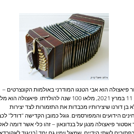
 פיאצולה הוא אבי הטנגו המודרני באולמות הקונצרטים –
היום, 11 במרץ 2021, מלאו 100 שנה להולדתו. פיאצולה הוא 
 בן דורנו שיצירותיו מכבדות את התזמורות לצד יצירות
נים הידועים והמפורסמים. גוגל כמובן הקדישה "דודל" לכבוד
 אסטור פיאצולה מנגן על בנדונאון – זהו כלי אשר דומה לאק
פתורים לשתי הידיים, שמאל וימין גם יחד [בניגוד לאקורדאו