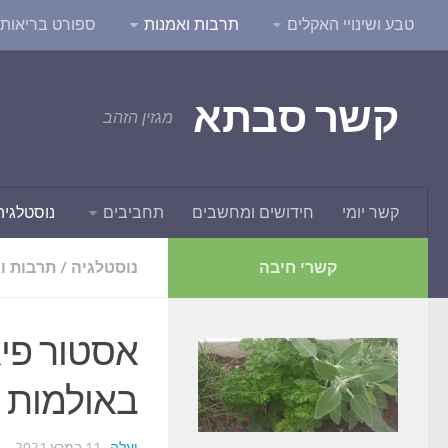
טבע ושינויי האקלים
תרבות ואמנות
ספורט בריאות ו
קשר סבתא
מגזין הזהב
קשר יומי
חידושים ומחשבים
תחביבים
נוסטלגיה
קשרי חיבה
נוסטלגיה
/
תרבות ו
אסטור פיא
באולמות הקונצרט
יעלה
· 11 במרץ 2021