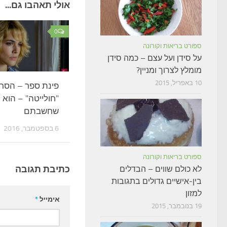
אולי תאהבו גם...
0
ספורט בריאות וקורונה
על סידן ועל עצם – כמה סידן
מומלץ לצרוך ומניין?
10 באפריל, 2015
פינת ספר – הסר
"חולייטה" – הוא 
שחשבתם
6 בספטמבר, 2016
ספורט בריאות וקורונה
כתיבת תגובה
לא כולם שווים – הבדלים
בין-אישיים גדולים בתגובות
למזון
אימייל
*
19 בנובמבר, 2015