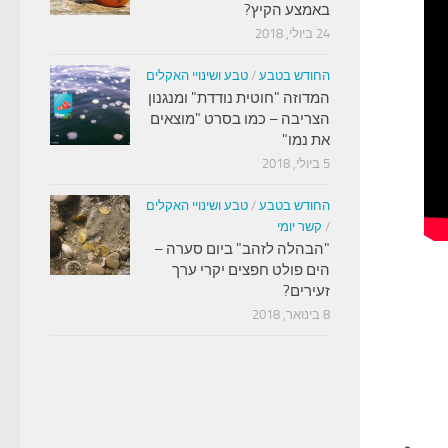
באמצע הקיץ?
24 ביולי, 2018
החודש בטבע
/
טבע ושינויי האקלים
המדוזה "חוטית נודדת" ומנגנון
הצריבה – כמו בסרט "מוצאים
את נמו"
5 ביולי, 2018
החודש בטבע
/
טבע ושינויי האקלים
/
קשר יומי
"הבהלה לזהב" ביום סערה –
הים פולט חפצים יקרי ערך
זעירים?
8 בינואר, 2018