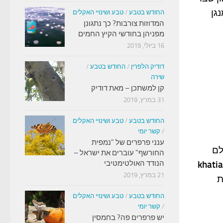
גן
החודש בטבע
/
טבע ושינויי האקלים
המדוזות צורבות? כך נתגונן
מפניהן בחודשי הקיץ החמים
16 ביולי, 2019
דודיק הלפרין
/
החודש בטבע
/
שירה
קן למשתכן – מאת דודיק
31 במרץ, 2019
החודש בטבע
/
טבע ושינויי האקלים
/
קשר יומי
ענני פרפרים של "נמפית
לם
החורשף" עוברים את ישראל –
khatia
הנודד האולטימטיבי
21 במרץ, 2019
ת
החודש בטבע
/
טבע ושינויי האקלים
/
קשר יומי
יש פרפרים פה? בחמסין