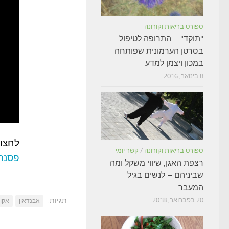
ספורט בריאות וקורונה
"תוקד" – התרופה לטיפול
בסרטן הערמונית שפותחה
במכון ויצמן למדע
8 בינואר, 2016
לחצו 
ספורט בריאות וקורונה
/
קשר יומי
פסנת
רצפת האגן, שיווי משקל ומה
שביניהם – לנשים בגיל
המעבר
תגיות:
20 בפברואר, 2018
אבנדאון
אקור