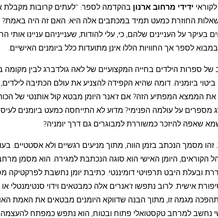
לקוראי
ידידי מרחוב ארנון
בהקדמה לספר: "לעתים קרובות מקבלת אנ
אלות החוזרת כמעט תמיד במכתבים אלה היא: האם זה היה באמת? [...
 בעיקר על העניינים שלהם, כי, עלי להודות, שענייניהם עניינו אותי הר
מבוא לספר אך החוויות הללו אינן מתועדות כלל ביומנים האישיים.
של ספרות הילדים בחייה המקצועיים של לאה גולדברג לבין מקומה 
ביטוי ביומניה. דומה שהיא הקפידה להצניע את עולם הכתיבה לילדים, א
ר את הממצא המפתיע הזה? אם ז'אנר היומן מבטא קול אותנטי של הכו
ג מספרים על עולמה הפנימי? מדוע לא התייחסה כמעט ביומנים לעיסו
א שאפה להיזכר כמשוררת למבוגרים גם דרך יומניה?
 זהו מסמך הנכתב בזמן הווה, מתוך מניעים רגשיים ולא אסטטיים. בעו
הל הקוראים, היומן האישי הוא סוגה הנכתבת למגירה. הוא מסמן מרחב
חררת ובעלת היבט תרפויטי דומיננטי. כתיבת יומן נחשבת לפרקטיקה מ
ורת אישית. לרוב נתפשו ז'אנרים אלה כמבטאים וידוי סנטימנטלי או
הפכה מגמה זו, מתוך הבנה שדווקא היומנים מבטאים את האמת האו
שי נחשב למרחב טקסטואלי פתוח ובטוח, הוא נתפש כמפתח להעצמה,