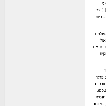
י
] וכל
בה יותר
בעולמה
ולי
תבת, את
קיה
ד
 פרטי
סורתית
 טקסט
תנטית
 במיוחד