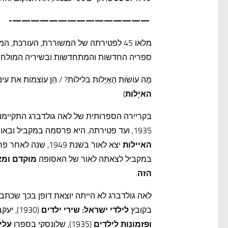
———————————————-
ספריה החדשות והמתחדשות ובשיריה המולחנים ו
מָה עוֹשׂוֹת הָאַיָּלוֹת בלילוֹת? / הֵן עוֹצמוֹת את ע
האיָלות
)
בקריירה הספרותית של לאה גולדברג התקיימו ב
1935, ועד פטירתה, היא פרסמה במקביל ובאופן רציף הן למבוגרים הן לילדים. למשל, קובץ שירי הילדים הקלסי
האיילות
יצא לאור בשנת 1949, שנה לאחר פרסום הקובץ
במקביל לצאתה לאור של האסופה
מוקדם ומא
הזה
.
לאה גולדברג לא הייתה יוצאת דופן בכך שכתבה 
בקובץ
לילדי ישראל: שירי ילדים
(1930), יעקב פיכמן בספרו
ופזמונות לילדים
(1935), שלונסקי בספרו
עלי