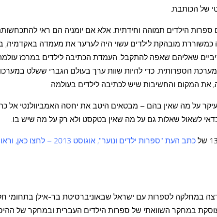
י של הכותבת.
 ספרות הילדים תמוהה וחידתית. אלא אם יומניה הם ראי להתכחשות
הויה כמשוררת מובהקת לילדים עשוי היה לערער את מעמדה באקדמיה, 
יביים שאליהם שאפה להתקבל. העמדת הכתיבה לילדים במרכז עולמה 
מערכת הספרותית. כדי להיות שוות ערך בעולם הגברי ששלט במערכו
, את המקום והחשיבות שיש לכתיבה לילדים בעולמה.
עיקר על מה שאין בהם – מבטאים היטב את יחסה האמביוולנטי אל כת
כדאי לשאול שאלות גם על מה שאין בטקסט ולא רק על מה שיש בו.
כתב העת "ספרות ילדים ונוער", אוגוסט 2013 – לח
צה במחלקה לספרות עם ישראל שבאוניברסיטת בר-אילן בתחומי חק
 עוסקת במחקר השוואתי של ספרות הילדים העברית ובמחקר של ההיס