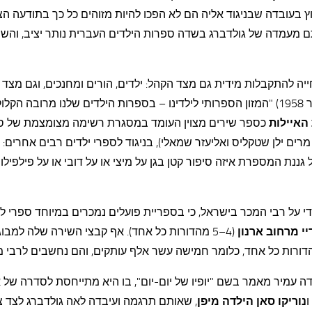
וץ בעובדה שבניגוד אליה הם לא הפכו להיות מזוהים כל כך בתודעה הצ
מתם מעמדה של גולדברג בשדה ספרות הילדים העברית נותר יציב, וה
יה להתקבלות מידית גם מצד הקהל: ילדים, הורים ומחנכים, וגם מצד
(21 בנובמבר 1958) "המזון הספרותי לילדינו – בספרות הילדים שלנו מרובה הקל
האיילות
כספר שירים מצוין העומד במסגרת רשימה מצומצמת של ס
רים ילן שטקליס ואליעזר שמאלי), בניגוד לספרי ילדים רבים אחרים: "
 גננת המספרת איזה סיפור קטן בגן על מיצי או על דובי או על פילפילו
כותבת רות בונדי על רבי המכר בישראל, כי בספריית פועלים נמכרים במיוחד ספרי 
יי מרחוב ארנון
(4–5 מהדורות כל אחד). אף קבצי השירה שלה למבוגרים,
ורות כל אחד, כלומר חמישה עשר אלף עותקים, והם נחשבים לרבי מ
1) מפרסמת אנדה עמיר מאמר בשם "יופיו של יום-יום", בו היא מתייחסת לסדרה ש
ו
נוריקו סאן הילדה מיפן
, שאותם תרגמה ועיבדה לאה גולדברג לצד צ