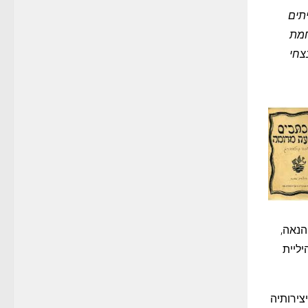
יתים
חמת
צחי
הנאה,
יליית
צירותיה