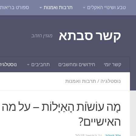
טבע ושינויי האקלים
תרבות ואמנות
ספורט בריאות ו
קשר סבתא
מגזין הזהב
קשר יומי
חידושים ומחשבים
תחביבים
נוסטלגיה
נוסטלגיה
/
תרבות ואמנות
מָה עוֹשֹוֹת הָאַיָּלוֹת – על
האישיים?
ורד טוהר
· 14 בינואר 2015