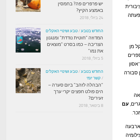
יש פרפרים פה? בחמסין
יבורית
באמצע הקיץ?
שפעתה
24 ביולי, 2018
החודש בטבע
/
טבע ושינויי האקלים
המדוזה "חוטית נודדת" ומנגנון
הצריבה – כמו בסרט "מוצאים
וקל מן
את נמו"
פרים
5 ביולי, 2018
אסון
החודש בטבע
/
טבע ושינויי האקלים
ן סבורה
/
קשר יומי
"הבהלה לזהב" ביום סערה –
הים פולט חפצים יקרי ערך
לאה
זעירים?
עם
8 בינואר, 2018
כר.
ל ארבעה
ילומיה