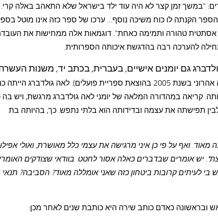
ם: "במשך זמן קצר לא היה עוד ילד בישראל שלא התאהב באלה קרי
ספר הקנתה לו כוח משיכה נוסף… ערכו של ספר כזה אינו מוטל בספ
 אסתטית טהורה ותמימה כאחת". דוגמאות אלה ממחישות את העובד
חילה להערכה רבה בהדגשת איכותה הספרותית.
דברג גם יומנים אישיים, בעברית, בכתב יד, משנות העשרה
(הובאו לדפוס על ידי רחל ואריה אהרוני בשנת 2005 בהוצאת ספריית פועלים). לאה גולדברג היי
ה. קריאה במהדורה המלאה של יומני לאה גולדברג מרגשת, ויש בה כ
לבין תפישתה את עצמה ובדידותה הוא בלתי נתפש. כך, בהיותה בת
מאוד. ואף על פי כן איני מרגישה את עצמי כלל מאושרת, ואולי אפילו
צת". יש אומרים שבדברים כאלה אסור לחטט. בוודאי שצודקים האומרי
דה צעירה, נערה בת 18. מדוע יש בי לעיתים קרובות ביטחון כזה שאני אומללה מאוד? הסביבה? תנא
ש ובראשונה כאדם כותב שירה היא כותבת שנים לאחר מכן: