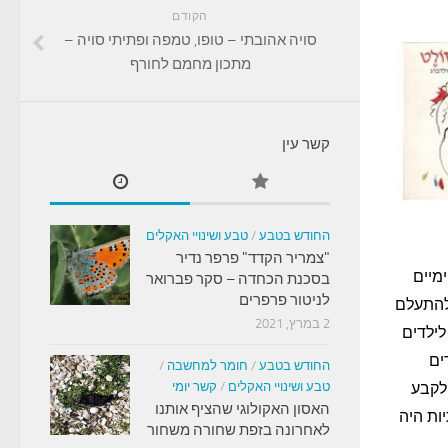
הקודם
סויה אהובתי – טופו, טמפה ופתיתי סויה –
מתכון מחמם לחורף
קשר עין
החודש בטבע
/
טבע ושינויי האקלים
"צמריר הקדד" פרפר נדיר
מיים
בסכנת הכחדה – סקר פברואר
לניטור פרפרים
 להתעלם
2 במרץ, 2021
לילדים
ים
החודש בטבע
/
חומר למחשבה
/
לקבע
טבע ושינויי האקלים
/
קשר יומי
האסון האקולוגי שהציף אותנו
ות היה
לאחרונה בזפת שחורה משחור