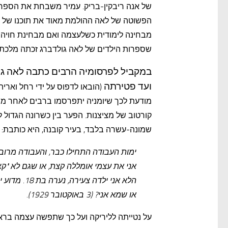
של אנה ריבקין-בריק. עמיר משבחת את הספרי
הפשוטה של לאה ההולמת מאוד את תוכנו של ה
מבחינה לימודית כשלעצמה ואם מבחינת חויה
שספרות הילדים של לאה גולדברג זכתה מלכת
במקביל לפרסומיה הרבים כתבה לאה גול
ועד פטירתה
מודעת לכך שיומניה יתפרסמו ברבים לאחר מות
קורטוב של מציצנות. הפער בין כשרונה הגדול 
שמונה-עשרה בלבד, בעיר קובנה, היא כותבת:
ימות העבודה התחילו כבר, והעבודה מרובה 
אני את עצמי אומללה קצת, או שגם לא "ק
הלא אני יל
או שמא אני? (3 באוקטובר 1929).
על נטייתה לליריקה ועל כך שתפשה עצמה ברא