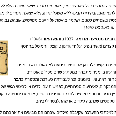
אדם שנתנסה בכל האנושי. יתכן מאוד, וזה הדבר שאני חושבת עליו לע
א להטי סגנון ובהירות הבעה ללא משקל וחרוז, אלא שאלה חסרים לי מ
ומצמת בשטחים קטנים, האומרים אמת על רגעים מסוימים, שבהם גם הנ
).
תבים מנסיעה מדומה
(1937),
והוא האור
(1946),
ק ב-2010) וכן סיפורים קצרים (אשר נערכו על ידי גדעון טיקוצקי וחמוטל בר יוסף
ומניה ביקשתי לבדוק אם וכיצד ביטאה לאה גולדברג ביומניה
 עיון ביומניה מתברר במפתיע שהם מכילים אזכורים
 והוראה, ואין ביומנים זכר לעבודתה כעורכת ומספרת ב
דבר
בקרים, לאירועים ספרותיים, לפגישות עם ילדים או לביטוי רגשי של 
יין הרעיונות והמוטיבציה לתרגם סופרים רוסיים, או מהם יחסיה עם קה
נים טקסטים שכתבה לילדים או שהתלבטה לגביהם.
ות למכתבי ההערכה שקיבלה מילדים שבהם הם מביעים את אהבתם לי