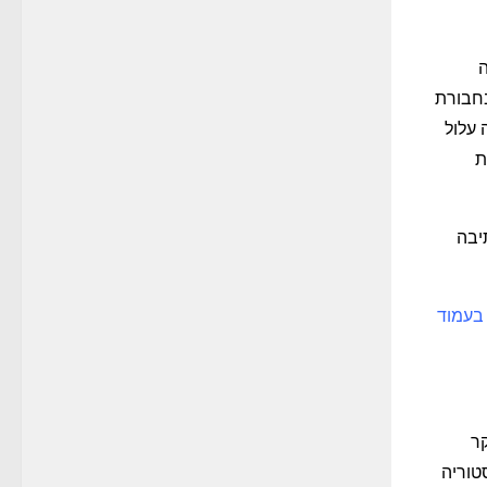
ה
בחבורת
עלול
ת
יבה
צו כאן, וראו בעמוד
ר
טוריה