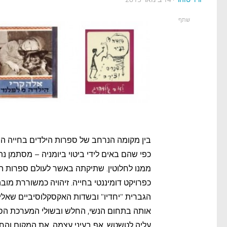
שתף
בין מקומה הנרחב של ספרות הילדים בחייה המק
כפי שהם באים לידי ביטוי ביומניה – מסתמן נ
ממנו לחלוטין. שתיקתה באשר לעולם ספרות הי
כפרויקט דומיננטי בחייה. זיהויה כמשוררת מ
הגברית "יחדיו" ובשדות האקסקלוסיביים שאל
אותה בתחום הנשי, החלש ובשולי המערכת הספ
עליה לטשטש, אף בעיני עצמה, את המקום והח