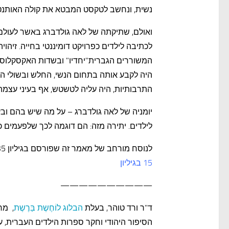
נשית, ונחשב לטקסט המבטא את קולה האותנט
ואולם, שתיקתה של לאה גולדברג באשר לעולם
לכתיבה לילדים כפרויקט דומיננטי בחייה. זי
המשוררים הגברית"יחדיו" ובשדות האקסקלוס
היה לקבע אותה בתחום הנשי, החלש ובשולי ה
התרבותיות, היה עליה לטשטש, אף בעיני עצמה
יומניה של לאה גולדברג – על מה שיש בהם וב
לילדים. יתירה מזה: הם דוגמה לכך שלפעמים 
לנוסח מורחב של מאמר זה שפורסם בגיליון 135 של
15 בגיליון
——————————
ד"ר ורד טוהר, בעלת
הבלוג לוֹחֶשֶת בַּרֶשֶת
, מר
הסיפור היהודי וחקר ספרות הילדים העברית,