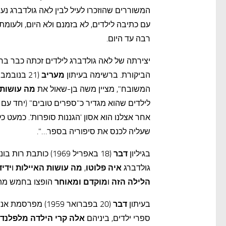
המשוררים שהוזכרו לעיל לבין לאה גולדברג נע
עם כתיבה לילדים, לא בזמנם ולא היום, ולעו
רבה עד היום.
יצירתה של לאה גולדברג לילדים זכתה כבר בחי
הביקורת. ברשימה בעיתון
מעריב
המשובח", מציין משה בן-שאול את
מה עושות 
לילדים שהוא מגדיר כ"ספרים טובים" (יחד עם מ
אחר אצלנו הוא אסון 'הגננות סופרות'. כמעט כל
שעליה לכנס את סיפוריה בספר…".
בגיליון
דבר
(18 באפריל 1969) 
גולדברג
איה פלוטו
,
מה עושות האיילות
ו
ידיד
הלילה הזה
ו
מוקדם ומאוחר
הופצו בחמש מהד
בעיתון
דבר
(20 בפברואר 959
ספרי ילדים, ביניהם
אלה קרי הילדה מלפלנד