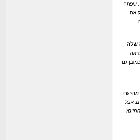
… שפתה
ק אם
ה
 שלה
תה כנראה
מובן גם
 מרגישה
ם. אבל
י החיים?