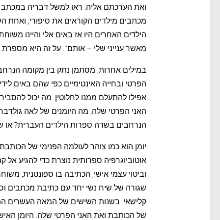
ואת הערכתם אליה. ראו למשל דבריה במכתב 
מכתבים מילדים הקוראים את סיפורי, ואחת הש
הילדים האחרים היו אז באים אלי והיינו משוחחים
מאשר ענייני שלי – אותם". על זה היא מספרת ב
במילים אחרות, מסתמן נתק בין מקומה הנרחב 
הפרטי ובחייה האינטימיים כפי שהם באים לידי 
אפילו להתעלם ממנו לחלוטין. מה יכול להסבי
האני הפרטי שלה, מה היומנים של לאה גולדבר
הנרחבים בשדה ספרות הילדים העברית? או שמ
יומן הוא כמו צוהר לעולמה הפנימי של הכותבת.
אוטוביוגרפיה ספרותית נוצרת כדי להגיע אל ק
וביטוי עצמי אישי, הכתיבה בו ספונטנית, משו
שגורה של שיח נשי יחד עם כתיבת מכתבים וסיפ
קלישאי. בשנות השישים של המאה העשרים הת
של הכותבת ואת האני הפרטי שלה. היומן האי