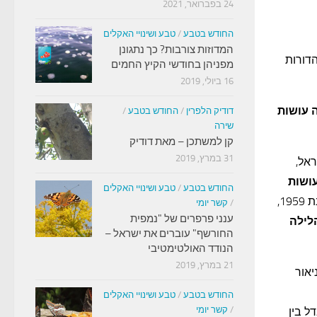
24 בפברואר, 2021
החודש בטבע
/
טבע ושינויי האקלים
המדוזות צורבות? כך נתגונן
ג (1911– 1970). די להציץ במהדורות
מפניהן בחודשי הקיץ החמים
16 ביולי, 2019
 עושות
דודיק הלפרין
/
החודש בטבע
/
שירה
קן למשתכן – מאת דודיק
31 במרץ, 2019
ראל,
ושות
החודש בטבע
/
טבע ושינויי האקלים
פורסם בשנת 1959,
/
קשר יומי
ענני פרפרים של "נמפית
לילה
החורשף" עוברים את ישראל –
הנודד האולטימטיבי
21 במרץ, 2019
יאור
החודש בטבע
/
טבע ושינויי האקלים
/
קשר יומי
הבדל בין