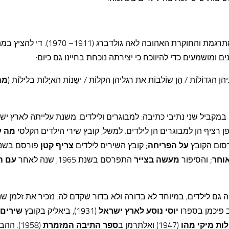
מלאו 45 לפטירתה של המשוררת, העורכת, המתרגמת והחוקרת האהובה לאה גולדבר
מושמעים כדי להיווכח כי יצירתה נוכחת בחיינו גם כיום:
יניהן הגדוֹלוֹת / הֵן שוֹלבוֹת את רגליהן הקלוֹת / ישֵנוֹת האיָלות בלילוֹת (
מה
מקביל שני נתיבי כתיבה: למבוגרים ולילדים. משנת עלייתה לארץ יש
מה ע
על הפריחה
; קובץ השירים לילדים
צריף קטן
וחר
; והסיפור
מעשה בצייר
התפרסם בשנת 1965, שנה לאחר
עם ה
גם לילדים, במיוחד לא בדורה ולא בדור שקדם לה. נזכיר את זלמן שנ
יוסי נוסע לארץ ישראל
(1931), ביאליק בקובץ
שירים
לות מיקי מהו
(1947) ואלתרמן ב
ספר התיבה המזמרת
(1958). ה