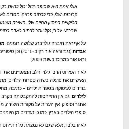
אולי אמת היא שסופר גדול יכול להיות רק 
קרובות, שלי, כדי לכתוב פרוזה, חסרים ל
הליקויים בניסיון החיים שלי. השירה מצ
שברגע. על כן נקל יותר לכתוב לאדם כמוני. (6 באוגוסט 1952
על אף זאת חיברה גולדברג שלושה רומנים:
מכ
אבדות
(נגנז וראה אור ר
וראו אור במרוכז בשנת 2009).
לאור הפירוט הרב וגילויי הלב המאפיינים את י
האישיים את פועלה בשדה ספרות הילדים. מתוך
בודדים לעיסוקה בספרות ילדים – כתיבה, מחקר
לילדים
. גם אין התייחסות להתקבלותה בקרב המ
אתגר וסיפוק. אין הערות על מקורות היצירה, מנ
סופרי הילדים בארץ. כמו כן נעדרים מן היומ
לא זו בלבד, אלא שגם לא נמצאת כל התייחס