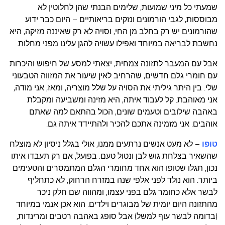
שמעתי כל מיני שמועות, שלימים הבנתי שהן לחלוטין לא
מבוססות, לגבי הורמונים ונזקים בריאותיים – היום כבר ידוע
שהורמונים יש רק בחלב מן החי, וסויה לא רק שאיננה מזיקה, היא
נחשבת לבריאה במיוחד ואפילו עשויה להגן עלינו מפני מחלות.
אבל עם המעבר לתזונה צמחית, יצאתי למסע של חיפוש והיכרות
עם חומרי גלם חדשים, שהרחיב לאין שיעור את המזווה הטבעוני
שלי. בין היתר גיליתי את הסויה על שלל מוצריה, ומאז, אני מודה,
אני מאוהבת. קל לעבוד איתה, היא מזינה ומשביעה ומקבלת
באהבה שילובים וטעמים שונים, הכול בהתאם למה שאתם
אוהבים. אני מזמינה אתכם להכיר ולהתיידד איתה גם.
טופו
– לא מעט אנשים נרתעים ממנו, אולי בגלל ניסיון לא מוצלח
שהשאיר בצלחת גוש לבן ונטול טעם. בפועל, אם רק תעבדו איתו
נכון, תגלו שטופו הוא אחד מחומרי הגלם המתמסרים והטעימים
ביותר. הוא נולד לפני אלפי שנה במזרח הרחוק, לא כתחליף
לבשר אלא כחומר גלם בפני עצמו, ומהווה שם חלק ניכר
מהתזונה היום יומית של מבוגרים וילדים. הוא אכן אנמי במיוחד
(בדומה לבשר עוף למשל) אבל סופג באהבה רטבים ומרינדות,