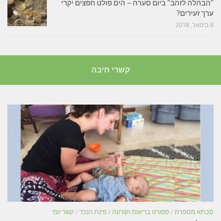
"הבהלה לזהב" ביום סערה – הים פולט חפצים יקרי
ערך זעירים?
8 בינואר, 2018
קשרי חיבה
סבתא מספרת
/
ספורט בריאות וקורונה
/
פינת הנכד
/
קשר יומי