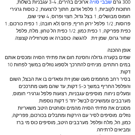
300 גרם
שבבי סויה
ארוכים בהירים; 3-4 עגבניות בשלות,
חתוכות לקוביות; 1 פלפל אדום, חתוך לרצועות; 2 כוסות גרגירי
חומוס מבושלים; 1 בצל גדול, חצוי ופרוס; 4 שיני שום,
פרוסות; 1/2 פלפל ירוק חריף, פרוס (לא חובה); 1 כפית כורכום; 1
כפית פפריקה; 1 כפית כמון; 1/2 כפית הל טחון; מלח, פלפל
שחור גרוס; שמן זית. להגשה: כוסברה או פטרוזיליה קצוצה.
אופן ההכנה:
שמים בקערה גדולה וחסינת חום את פתיתי הסויה ומכסים אותם
במים רותחים. מניחים להתרכך ולספוג נוזלים במשך לפחות 10
דקות.
בסיר רחב מחממים מעט שמן זית ומאדים בו את הבצל, השום
והפלפל החריף במשך כ-5 דקות, עד שהם מעט מתרככים
ומעלים ניחוח. מוסיפים עגבניות, רצועות פלפל וגרגירי חומוס,
מערבבים וממשיכים לבשל יחד 5 דקות נוספות.
מסננים את פתיתי הסויה מהמים וסוחטים היטב משאריות
נוזלים. מוסיפים לסיר עם הירקות ומתבלים בכורכום, פפריקה,
כמון, הל, מלח ופלפל. מערבבים היטב, מוסיפים כוס מי ברז
ומביאים לרתיחה.