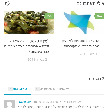
אולי תאהבו גם...
1
0
המלצות תזונתיות למניעת
"שִּׁירַת הָעֲשָׂבִים" של אילנה
מחלות קרדיוואסקולריות
שדה – ארוחת ליל סדר טברייני
כבר טעמתם?
15 ביוני, 2015
21 במרץ, 2018
2 תגובות
מאמרים מקשרים
0
תגובות
2
25 בפברואר 2015 בשעה 10:08 pm
יעל שמש
:
אורי יקרה, שמחתי לראות את כתבתך על הסויה. כמוני – כמוך. לגמרי