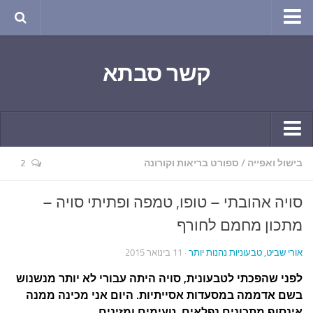
טבע ושינויי האקלים
קשר סבתא
החודש בטבע
תרבות ואמנות
שירה
חגים ומועדים
קשר יומי
בישול ואפייה
/
ספורט בריאות וקורונה
2
ספורט בריאות וקורונה
חידושים ומחשבים
ימי הקורונה שלי
סויה אהובתי – טופו, טמפה ופתיתי סויה –
תחביבים
חומר למחשבה
מתכון מחמם לחורף
גרפיטי
ארכיון מאמרים
אורי שביט, טבעוניות נהנות יותר
· 11 בינואר 2015
נוסטלגיה
בישול ואפייה
לפני שהפכתי לטבעונית, סויה היתה עבורי לא יותר מנשנוש
סרטונים ואנימציה
הקונדיטוריה
בשם אדממה במסעדות אסייתיות. היום אני מכינה ממנה
סרטים מומלצים
אינסוף מתכונים נפלאים, טעימים ומזינים.