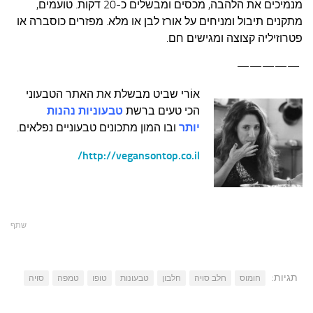
מנמיכים את הלהבה, מכסים ומבשלים כ-20 דקות. טועמים,
מתקנים תיבול ומניחים על אורז לבן או מלא. מפזרים כוסברה או
פטרוזיליה קצוצה ומגישים חם.
—————
אוֹרי שביט מבשלת את האתר הטבעוני
הכי טעים ברשת
טבעוניות נהנות
יותר
ובו
המון
מתכונים טבעוניים נפלאים.
http://vegansontop.co.il/
שתף
תגיות:
חומוס
חלב סויה
חלבון
טבעונות
טופו
טמפה
סויה