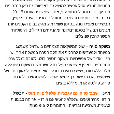
בחנויות הטבע אבל אפשר למצוא גם באריזות. גם כאן הנתחונים
מתפקדים בדומה לנתחוני עוף, אחרי שמשרים אותם 20-15
דקות במים רותחים ורצוי גם מתובלים. מכינים איתם מוקפץ,
תבשילים ואפילו מנה בסגנון שווארמה. מהשבבים הקטנים יותר
מכינים תבשיל בסגנון "בולונז" ומהנתחים הגדולים, ה"סוליות",
אפשר להכין שניצלים.
משקה סויה
– שוק המשקאות הצמחיים בישראל משגשג
במיוחד ולמעדיפים להחליף את חלב הפרה במשקה אחר, יש
מגוון אדיר של אפשרויות. משקה הסויה בולט לטובה בגלל ערכיו
התזונתיים, באופן אישי אני ממליצה להשתמש במשקה סויה ללא
מלח וללא סוכר, שיש לו טעם נייטרלי והוא מתאים למגוון רחב של
שימושים, גם בבישול. כך למשל אפשר להשתמש בו להכנת
פירה, פולנטה או מיונז ללא ביצים.
מתכון
שבבי סויה עם עגבניות, פלפלים וחומוס
-
תבשיל
חורפי מהיר וטעים, שנפלא להגיש עם אורז – ארוחה צבעונית
וטעימה, משביעה ובריאה. החומרים ל-8-6 מנות: