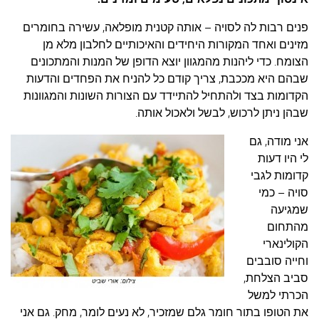
עצות סבתא
פ
נים רבות לה לסויה – אותה קטנית מופלאה, עשירה בחומרים
סבתא מספרת
מזינים ואחד המקורות היחידים והאיכותיים לחלבון מלא מן
נווה הבלוגים
הצומח. כדי ליהנות מהמגוון יוצא הדופן של המנות והמתכונים
שבהם היא מככבת, צריך קודם כל להניח את הפחדים והדעות
קשר משפחתי
הקדומות בצד ולהתחיל להתיידד עם הצורות השונות והמגוונות
פינת הנכד
שבהן ניתן לרכוש, לבשל ולאכול אותה.
כתבו אלינו
אני מודה, גם
לי היו דעות
קדומות לגבי
סויה – כמי
שמגיעה
מהתחום
הקולינארי
וחייה סובבים
סביב הצלחת,
הכרתי למשל
את הטופו בתור חומר גלם שמזכיר, לא נעים לומר, מחק. גם אני