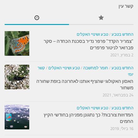
קשר עין
החודש בטבע
/
טבע ושינויי האקלים
"צמריר הקדד" פרפר נדיר בסכנת הכחדה – סקר
פברואר לניטור פרפרים
2 במרץ, 2021
החודש בטבע
/
חומר למחשבה
/
טבע ושינויי האקלים
/
קשר
יומי
האסון האקולוגי שהציף אותנו לאחרונה בזפת שחורה
משחור
24 בפברואר, 2021
החודש בטבע
/
טבע ושינויי האקלים
המדוזות צורבות? כך נתגונן מפניהן בחודשי הקיץ
החמים
16 ביולי, 2019