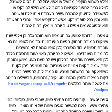
נפלא כשהוא מוקפץ, מבושל או אפוי, יכול להוות בסיס לשניצל,
למלא כריך, להפוך לקציצות ברוטב, לשמש מילוי לבורקס או
לפשטידה ולהיטחן לממרח עשיר. העבודה איתו קלה ופשוטה
והוא זמין בכל סופרמרקט. אפשר להקפיא אותו ואחרי ההפשרה
הוא יספוג טעמים אפילו טוב יותר. מומלץ בחום לנסות.
טמפה
– בדומה לטופו, גם הטמפה הוא חומר גלם בן אלפי שנה
שמקורו במזרח הרחוק, הפעם באינדונזיה. בדומה לטופו, גם כאן
עוברת הסויה עיבוד מסורתי (לכן טופו וטמפה לא נחשבים
לחומרים מעובדים) – אפילו קצר יותר, באמצעות התססה בלבד.
לכן היא עשירה עוד יותר בחלבון ויש לה טעם מעט מיושן ומובחן
יותר, שמזכיר קצת אגוזים או פטריות. את הטמפה ניתן לקנות
כשהיא קפואה ברשתות הטבע או במרכולים, להפשיר בכמה
דקות במיקרו ולהכין ממנה "סטייקים", נתחונים, תבשילים ברוטב
וגם לשלב אותה בסלטים
http://vegansontop.co.il/tempeh-
recipes/
סויה יבשה
– קוראים להם פתיתי סויה, שבבי סויה, סוליות, בונזו,
פתיתי שפע… כולם למעשה סוגים שונות של אותו מוצר – סויה
מיובשת ועשירה במיוחד בחלבון, שקונים בדרך כלל במשקל