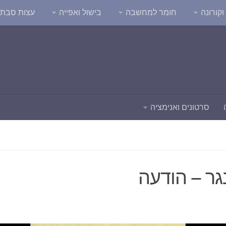
קורונה
חומר למחשבה
בישול ואפייה
עצות סבת
סרטונים ואנימציה
גר – הודעה