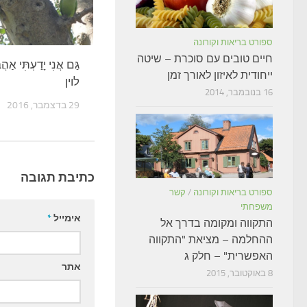
ספורט בריאות וקורונה
חיים טובים עם סוכרת – שיטה
גַּם אֲנִי יָדַעְתִּי א
ייחודית לאיזון לאורך זמן
לוין
16 בנובמבר, 2014
29 בדצמבר, 2016
כתיבת תגובה
ספורט בריאות וקורונה
/
קשר
משפחתי
אימייל
*
התקווה ומקומה בדרך אל
ההחלמה – מציאת "התקווה
האפשרית" – חלק ג
אתר
8 באוקטובר, 2015