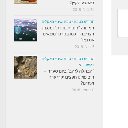
באמצע הקיץ?
24 ביולי, 2018
החודש בטבע
/
טבע ושינויי האקלים
המדוזה "חוטית נודדת" ומנגנון
הצריבה – כמו בסרט "מוצאים
את נמו"
5 ביולי, 2018
החודש בטבע
/
טבע ושינויי האקלים
/
קשר יומי
"הבהלה לזהב" ביום סערה –
הים פולט חפצים יקרי ערך
זעירים?
8 בינואר, 2018