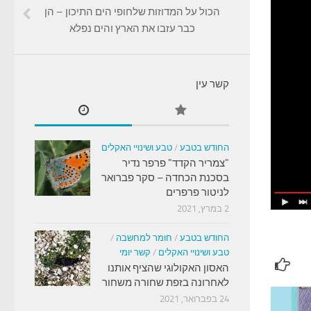
הכול על המדוזות שלחופי הים התיכון – הן
כבר עזבו את הארץ והים נפלא
קשר עין
החודש בטבע
/
טבע ושינויי האקלים
"צמריר הקדד" פרפר נדיר
בסכנת הכחדה – סקר פברואר
לניטור פרפרים
2 במרץ, 2021
החודש בטבע
/
חומר למחשבה
/
טבע ושינויי האקלים
/
קשר יומי
האסון האקולוגי שהציף אותנו
לאחרונה בזפת שחורה משחור
24 בפברואר, 2021