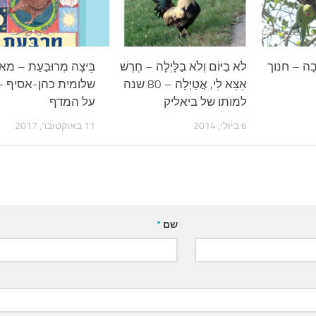
ַהֲבָה – חנוך
לֹא בַיּוֹם וְלֹא בַלָּיְלָה – חֶרֶשׁ
בֵּיצָה מְרוּבַּעַת – מ
אֵצֵא לִי, אֲטַיְּלָה – 80 שנה
שלומית כהן-אסיף –
למותו של ביאליק
על המדף
6 ביולי, 2014
11 באוקטובר, 2017
שם
*