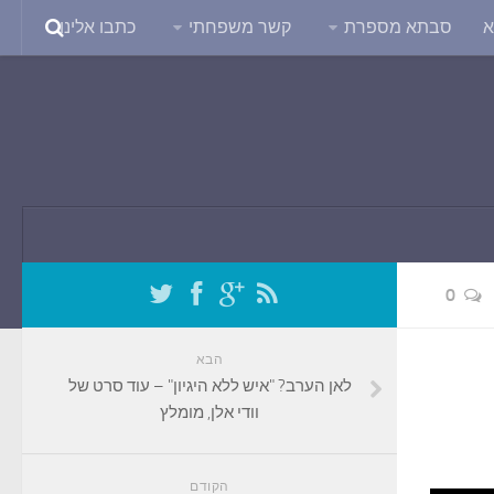
א
סבתא מספרת
קשר משפחתי
כתבו אלינו
0
הבא
לאן הערב? "איש ללא היגיון" – עוד סרט של
וודי אלן, מומלץ
הקודם