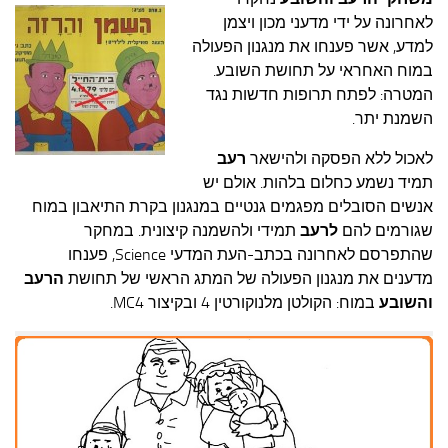
עצות סבתא
לאחרונה על ידי מדעני מכון ויצמן
סבתא מספרת
למדע, אשר פענחו את מנגנון הפעולה
במוח האחראי על תחושת השובע.
נווה הבלוגים
המטרה: לפתח תרופות חדשות נגד
קשר משפחתי
השמנת יתר.
פינת הנכד
לאכול ללא הפסקה ולהישאר
רעב
כתבו אלינו
תמיד נשמע כחלום בלהות. אולם יש
אנשים הסובלים מפגמים גנטיים במנגנון בקרת התיאבון במוח
שגורמים להם
לרעב
תמידי ולהשמנה קיצונית. במחקר
שהתפרסם לאחרונה בכתב-העת המדעי Science, פענחו
מדענים את מנגנון הפעולה של המתג הראשי של תחושת
הרעב
והשובע
במוח: הקולטן מלנוקורטין 4 ובקיצור MC4.