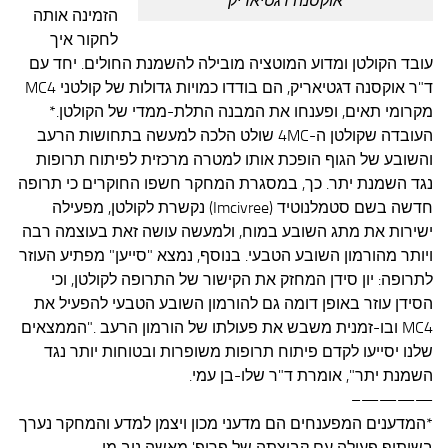
אוקסנה דגטיאריק
הזמינה אותה
לחקור איך
עובד הקולטן ומדוע המוטציה מובילה להשמנת החולים. יחד עם
ד"ר אוקסנה דגטיאריק, הם בודדו כמויות גדולות של קולטני MC4
מקרומי תאים, ופענחו את המבנה התלת-ממדי של הקולטן.*
העובדה שקולטן ה-4MC שולט הלכה למעשה בתחושות הרעב
והשובע של הגוף הופכת אותו למטרה מרכזית לפיתוח תרופות
נגד השמנת יתר. כך, במסגרת המחקר חשפו החוקרים כי תרופה
חדשה בשם סטמלנוטיד (Imcivree) נקשרת לקולטן, מפעילה
ישירות את מתג השובע במוח, ולמעשה עושה זאת בעוצמה רבה
ויותר מהורמון השובע הטבעי. בנוסף, נמצא "סייען" מפתיע העוזר
לתרופה: יון סידן המחזק את הקישור של התרופה לקולטן, וכי
הסידן עוזר באופן דומה גם להורמון השובע הטבעי להפעיל את
MC4 ובו-זמנית משבש את פעולתו של הורמון הרעב ."הממצאים
שלנו יסייעו לקדם פיתוח תרופות משופרות ובטוחות יותר נגד
השמנת יתר", אומרת ד"ר שלו-בן עמי.
————–
*המדענים המפענחים הם מדעני מכון ויצמן למדע והמחקר נערך
בשיתוף פעולה עם קבוצתה של פרופ' מאשה ניב מן