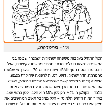
איור – בוריס דיקרמן
הכול התחיל בעקבות משפחה ישראלית "שמנה". שבעה בני
המשפחה נמצאו סובלים מרעב תמידי ומהשמנה קיצונית, ואצל
רובם מדד מסת הגוף (BMI) הייתה יותר מ-70 – בערך פי שלושה
מהנורמה. הדר ישראלי, דוקטורנטית לרפואה שחוקרת מנגנוני
השמנה
, פגשה
(בהנחיית ד"ר דני בן-צבי באוניברסיטה העברית בירושלים)
את המשפחה ונדהמה מכך שההשמנה נובעת ממוטציה אחת
בלבד – בקולטן ה-MC4. הקולטן MC4 הוא חלבון קטן בתאי עצב
באזור המוח ה"היפותלמוס" – חלק ממקבץ תאים המחשבים את
מאזן האנרגיה בגוף באמצעות עיבוד של אותות מטבוליים שונים.