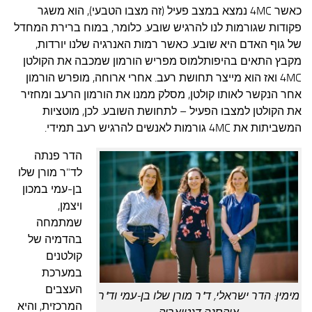
כאשר 4MC נמצא במצב פעיל (זה מצבו הטבעי), הוא משגר
פקודות שגורמות לנו להרגיש שובע. כלומר, במוח ברירת המחדל
של גוף האדם היא שובע. כאשר רמות האנרגיה שלנו יורדות,
מקבץ התאים בהיפותלמוס מפריש הורמון שמכבה את הקולטן
4MC ואז הוא מייצר תחושת רעב. אחרי ארוחה, מופרש הורמון
אחר הנקשר לאותו קולטן, מסלק ממנו את הורמון הרעב ומחזיר
את הקולטן למצבו הפעיל – לתחושת השובע. לכן, מוטציות
המשביתות את 4MC גורמות לאנשים להרגיש רעב תמידי.
הדר פנתה
לד"ר מורן שלו
בן-עמי במכון
ויצמן,
שמתמחה
בהדמיה של
קולטנים
במערכת
העצבים
מימין: הדר ישראלי, ד"ר מורן שלו בן-עמי וד"ר
המרכזית, והיא