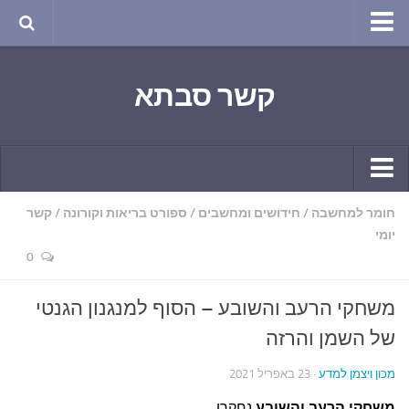
טבע ושינויי האקלים
קשר סבתא
החודש בטבע
תרבות ואמנות
שירה
חגים ומועדים
קשר יומי
חומר למחשבה
/
חידושים ומחשבים
/
ספורט בריאות וקורונה
/
קשר
ספורט בריאות וקורונה
יומי
חידושים ומחשבים
ימי הקורונה שלי
0
תחביבים
חומר למחשבה
משחקי הרעב והשובע – הסוף למנגנון הגנטי
גרפיטי
ארכיון מאמרים
של השמן והרזה
נוסטלגיה
בישול ואפייה
סרטונים ואנימציה
מכון ויצמן למדע
· 23 באפריל 2021
הקונדיטוריה
סרטים מומלצים
משחקי הרעב והשובע
נחקרו