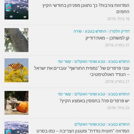
המדוזות צורבות? כך נתגונן מפניהן בחודשי הקיץ
החמים
16 ביולי, 2019
דודיק הלפרין
/
החודש בטבע
/
שירה
קן למשתכן – מאת דודיק
31 במרץ, 2019
החודש בטבע
/
טבע ושינויי האקלים
/
קשר יומי
ענני פרפרים של "נמפית החורשף" עוברים את ישראל
– הנודד האולטימטיבי
21 במרץ, 2019
החודש בטבע
/
טבע ושינויי האקלים
/
קשר יומי
יש פרפרים פה? בחמסין באמצע הקיץ?
24 ביולי, 2018
החודש בטבע
/
טבע ושינויי האקלים
המדוזה "חוטית נודדת" ומנגנון הצריבה – כמו בסרט