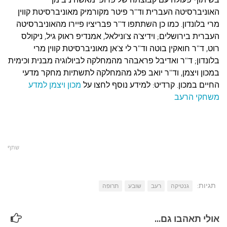
האוניברסיטה העברית וד"ר פיטר מקורמיק מאוניברסיטת קווין
מרי בלונדון. כמו כן השתתפו ד"ר פבריציו פיירו מהאוניברסיטה
העברית בירושלים; וידיצ'ה צ'ונילאל, אמנדיפ ראוק גיל, ניקולס
רוט, ד"ר חואקין בוטה וד"ר לי צ'אן מאוניברסיטת קווין מרי
בלונדון; ד"ר ואדיבל פראבהר מהמחלקה לביולוגיה מבנית וכימית
במכון ויצמן, וד"ר יואב פלג מהמחלקה לתשתיות מחקר מדעי
החיים במכון. קרדיט: למידע נוסף לחצו על
מכון ויצמן למדע
משחקי הרעב
שתף
תגיות:
גנטיקה
רעב
שובע
תרופה
אולי תאהבו גם...