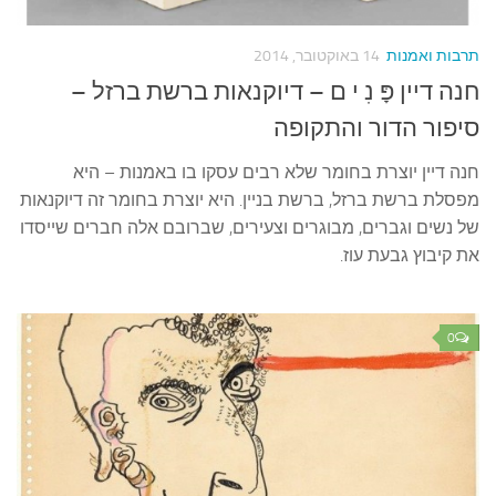
עצות סבתא
סבתא מספרת
תרבות ואמנות
14 באוקטובר, 2014
נווה הבלוגים
חנה דיין פָּ נִ י ם – דיוקנאות ברשת ברזל –
קשר משפחתי
סיפור הדור והתקופה
פינת הנכד
חנה דיין יוצרת בחומר שלא רבים עסקו בו באמנות – היא
מפסלת ברשת ברזל, ברשת בניין. היא יוצרת בחומר זה דיוקנאות
כתבו אלינו
של נשים וגברים, מבוגרים וצעירים, שברובם אלה חברים שייסדו
את קיבוץ גבעת עוז.
0