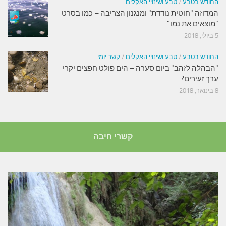
החודש בטבע
/
טבע ושינויי האקלים
המדוזה "חוטית נודדת" ומנגנון הצריבה – כמו בסרט
"מוצאים את נמו"
5 ביולי, 2018
החודש בטבע
/
טבע ושינויי האקלים
/
קשר יומי
"הבהלה לזהב" ביום סערה – הים פולט חפצים יקרי
ערך זעירים?
8 בינואר, 2018
קשרי חיבה