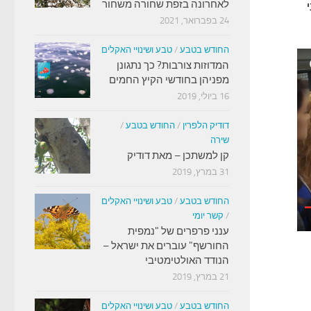
לאחרונה בזפת שחורה משחור
י
24 בפברואר, 2021
החודש בטבע
/
טבע ושינויי האקלים
המדוזות צורבות? כך נתגונן
מפניהן בחודשי הקיץ החמים
16 ביולי, 2019
דודיק הלפרין
/
החודש בטבע
/
שירה
קן למשתכן – מאת דודיק
31 במרץ, 2019
החודש בטבע
/
טבע ושינויי האקלים
/
קשר יומי
ענני פרפרים של "נמפית
החורשף" עוברים את ישראל –
הנודד האולטימטיבי
21 במרץ, 2019
החודש בטבע
/
טבע ושינויי האקלים