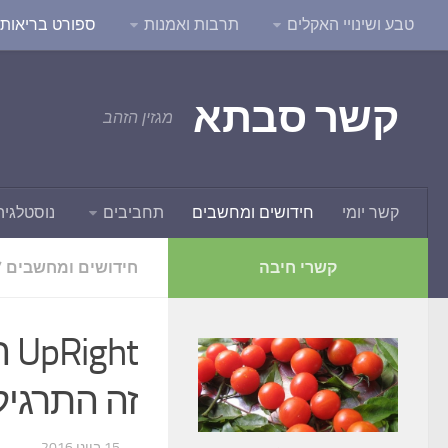
טבע ושינויי האקלים
תרבות ואמנות
ספורט בריאות ו
קשר סבתא
מגזין הזהב
קשר יומי
חידושים ומחשבים
תחביבים
נוסטלגיה
קשרי חיבה
חידושים ומחשבים
/
ht
זה התרגיל
...
· 15 ביוני 2016