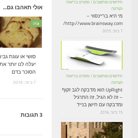
חידושים ומחשבים
/
ספורט בריאות
אולי תאהבו גם...
וקורונה
מי היא בריינסווי –
http://www.brainsway.com/
0
7 ביוני, 2015
סושי או עוגת גבי
יעלה לנו יותר את
הסוכר בדם
חידושים ומחשבים
/
ספורט בריאות
7 ביוני, 2016
וקורונה
UpRight הוא מדבקה לגב זקוף
– זה לא הגיל, זה התרגיל
ומדבקה עם חישן בנייד
15 ביוני, 2016
3 תגובות