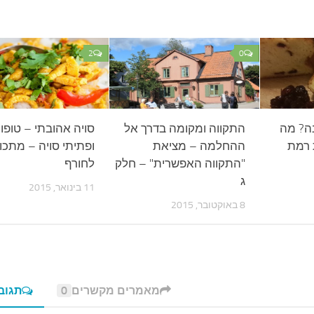
2
0
נה? מה
התקווה ומקומה בדרך אל
סויה אהובתי – טופו
 רמת
ההחלמה – מציאת
ופתיתי סויה – מתכו
"התקווה האפשרית" – חלק
לחורף
ג
11 בינואר, 2015
8 באוקטובר, 2015
מאמרים מקשרים
0
תגוב