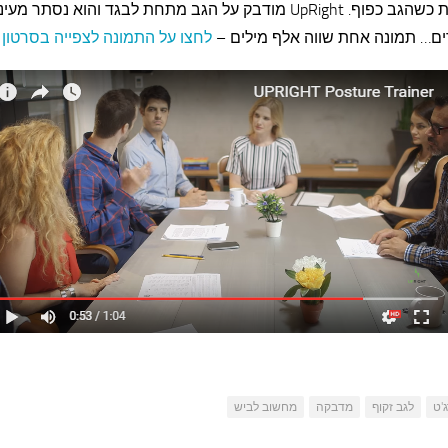
ורוטטת כשהגב כפוף. UpRight מודבק על הגב מתחת לבגד והוא נסתר מעינ
ם…
תמונה אחת שווה אלף מילים –
לחצו על התמונה לצפייה בסרטון
'ט
לגב זקוף
מדבקה
מחשוב לביש