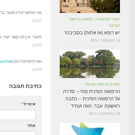
אני מתעניינת במוצר. ברצ
חומר למחשבה
/
ספורט בריאות
להגיב
וקורונה
יש רופא (או אחות) בסביבה?
לצערי אין לנו קשר ישיר א
16 בנובמבר, 2014
להגיב
נסו להסתכל כאן
unched/
להגיב
ספורט בריאות וקורונה
כתיבת תגובה
הרפואה הסינית מהי – סדרה
על הרפואה הסינית – כתבה
אימייל
*
ראשונה: עבר, הווה ועתיד
28 באוקטובר, 2014
אתר