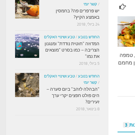
/
קשר יומי
יש פרפרים פה? בחמסין
באמצע הקיץ?
24 ביולי, 2018
החודש בטבע
/
טבע ושינויי האקלים
המדוזה "חוטית נודדת" ומנגנון
הצריבה – כמו בסרט "מוצאים
, טמפה
את נמו"
ן מחמם
5 ביולי, 2018
החודש בטבע
/
טבע ושינויי האקלים
/
קשר יומי
"הבהלה לזהב" ביום סערה –
הים פולט חפצים יקרי ערך
זעירים?
8 בינואר, 2018
ות
3