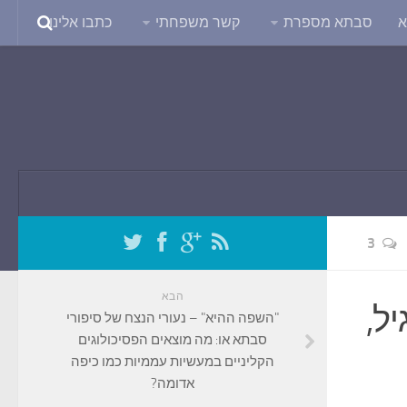
א
סבתא מספרת
קשר משפחתי
כתבו אלינו
3
הבא
יל,
"השפה ההיא" – נעורי הנצח של סיפורי
סבתא או: מה מוצאים הפסיכולוגים
הקליניים במעשיות עממיות כמו כיפה
אדומה?