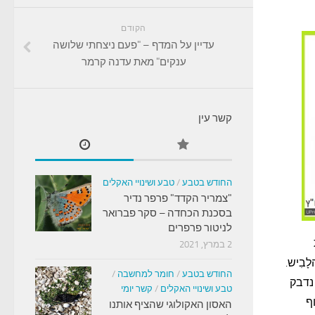
הקודם
עדיין על המדף – "פעם ניצחתי שלושה
ענקים" מאת עדנה קרמר
קשר עין
החודש בטבע
/
טבע ושינויי האקלים
"צמריר הקדד" פרפר נדיר
בסכנת הכחדה – סקר פברואר
לניטור פרפרים
2 במרץ, 2021
ָבִיש.
החודש בטבע
/
חומר למחשבה
/
נדבק
טבע ושינויי האקלים
/
קשר יומי
ף
האסון האקולוגי שהציף אותנו