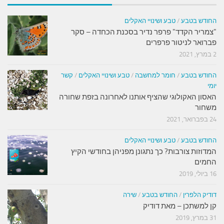
החודש בטבע
/
טבע ושינויי האקלים
"צמריר הקדד" פרפר נדיר בסכנת הכחדה – סקר
פברואר לניטור פרפרים
2 במרץ, 2021
החודש בטבע
/
חומר למחשבה
/
טבע ושינויי האקלים
/
קשר
יומי
האסון האקולוגי שהציף אותנו לאחרונה בזפת שחורה
משחור
24 בפברואר, 2021
החודש בטבע
/
טבע ושינויי האקלים
המדוזות צורבות? כך נתגונן מפניהן בחודשי הקיץ
החמים
16 ביולי, 2019
דודיק הלפרין
/
החודש בטבע
/
שירה
קן למשתכן – מאת דודיק
31 במרץ, 2019