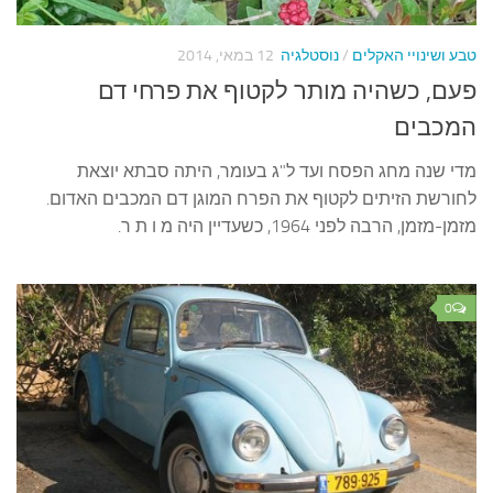
עצות סבתא
סבתא מספרת
טבע ושינויי האקלים
/
נוסטלגיה
12 במאי, 2014
נווה הבלוגים
פעם, כשהיה מותר לקטוף את פרחי דם
קשר משפחתי
המכבים
פינת הנכד
מדי שנה מחג הפסח ועד ל"ג בעומר, היתה סבתא יוצאת
לחורשת הזיתים לקטוף את הפרח המוגן דם המכבים האדום.
כתבו אלינו
מזמן-מזמן, הרבה לפני 1964, כשעדיין היה מ ו ת ר.
0