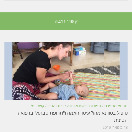
קשרי חיבה
סבתא מספרת
/
ספורט בריאות וקורונה
/
פינת הנכד
/
קשר יומי
טיפול בטווינא מהו? עיסוי האָמה ו"תרופת סבתא" ברפואה
הסינית
18 בינואר, 2019