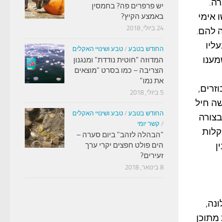
יש פרפרים פה? בחמסין
 אימי
באמצע הקיץ?
24 ביולי, 2018
 להם.
ליו
החודש בטבע
/
טבע ושינויי האקלים
מענו
המדוזה "חוטית נודדת" ומנגנון
הצריבה – כמו בסרט "מוצאים
את נמו"
זרים,
5 ביולי, 2018
שה חיל
החודש בטבע
/
טבע ושינויי האקלים
בצורה
/
קשר יומי
קלות
"הבהלה לזהב" ביום סערה –
ן
הים פולט חפצים יקרי ערך
זעירים?
8 בינואר, 2018
נה,
יעות מתוכן