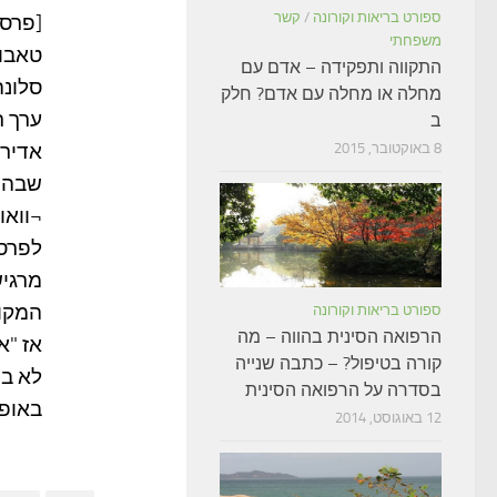
ספורט בריאות וקורונה
/
קשר
[פרסו
משפחתי
טאבול
התקווה ותפקידה – אדם עם
סלונה
מחלה או מחלה עם אדם? חלק
ערך ר
ב
8 באוקטובר, 2015
אדיר 
שבה ה
¬וואו
לפרסו
מרגיש
המקוד
ספורט בריאות וקורונה
הרפואה הסינית בהווה – מה
אז "א
קורה בטיפול? – כתבה שנייה
לא בד
בסדרה על הרפואה הסינית
באופו
12 באוגוסט, 2014