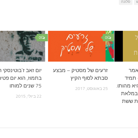
סלונה
0
0
אמר
זרעים של מסטיק – מבצע
יום זאב ז`בוטינסקי 
 תמיד
סבתא לסוף הקיץ
בתמוז, הוא יום פטיר
יא מהותו.
75 שנים למותו
25 באוגוסט, 2017
 במלאת
22 ביולי, 2015
מת ששת