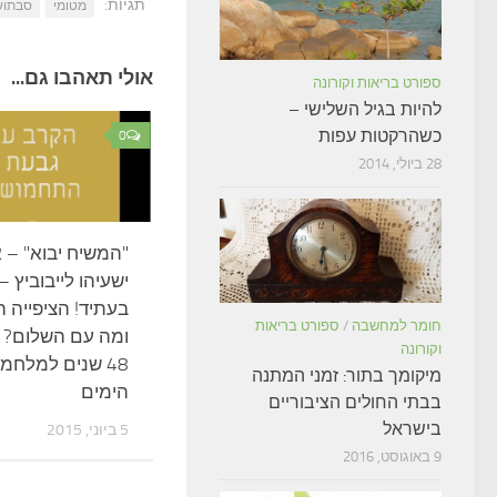
תגיות:
מטומי
סבתוש
אולי תאהבו גם...
ספורט בריאות וקורונה
להיות בגיל השלישי –
כשהרקטות עפות
0
28 ביולי, 2014
"המשיח יבוא" – 
ישעיהו לייבוביץ –
בעתיד! הציפייה ה
חומר למחשבה
/
ספורט בריאות
ומה עם השלום?
וקורונה
48 שנים למלח
מיקומך בתור: זמני המתנה
הימים
בבתי החולים הציבוריים
בישראל
5 ביוני, 2015
9 באוגוסט, 2016