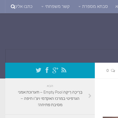
א
סבתא מספרת
קשר משפחתי
כתבו אלינו
0
הבא
בְּרֵיכָה רֵיקָה Empty Pool – תערוכת אמני
הגרפיטי במרכז האקדמי ויצ"ו חיפה –
מסיבת פתיחה!