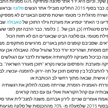
שקל, וכיום היא יו"ר אתר סלונה ומחזיקה 60% ממניות החברה.
וף 2015 החליטו מובילי אתר הנשים
סלונה
ובראשו
 ושירה מרגלית כי מטומי ושיטת פרסום הבאנרים לא מספיקה
דיעו כי האתר יטמיע את מערכת גילוי התוכן של
טאבולה
שבע
דם סינגולדה [כן, הבן של...]. כלומר, כבר הרבה זמן לפני שש
ילת מטומי, גם סלונה הבינו שבאנרים הם לא חזות הכול.
אים, שסביבם קופצים המון באנרים, מרגישים מותקפים, מבו
 מוסחת, ושהריכוז יורד ככל שהגיל עולה. טאבולה אכן עו
נה כביכול מעניקה ללקוחותיה אפשרות לדבר עם הגולשים 
ה ומערבת. והפרסום עכשיו נקרא "תוכן מעורר השראה". ב
להתבלבל בין פרסום תוכן על תה-ירוק-להזמנה-עכשיו, לבי
אישית, שבאה מתוך רחשי לב הכותבת או
רת-האמנית-הזמרת, שהייתה מוכנה לחלוק את רגשותיה
ותיה עם קהל הקוראות ואולי גם עם כמה קוראים.
מת אומרים שניים: לירון אברהם, משנה למנכ"לית אתר סלו
אמר בסוף 2015 שלמעלה מ- 70% מההכנסות של סלונה מג