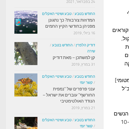
24 בפברואר, 2021
החודש בטבע
/
טבע ושינויי האקלים
המדוזות צורבות? כך נתגונן
מפניהן בחודשי הקיץ החמים
קוראים
16 ביולי, 2019
ל,
דודיק הלפרין
/
החודש בטבע
/
ת
שירה
ם
קן למשתכן – מאת דודיק
ה
31 במרץ, 2019
החודש בטבע
/
טבע ושינויי האקלים
טומי]
/
קשר יומי
- Matomy Media Group ומנכ"ל
ענני פרפרים של "נמפית
החורשף" עוברים את ישראל –
הנודד האולטימטיבי
21 במרץ, 2019
30% ויותר מאתר הנשים
החודש בטבע
/
טבע ושינויי האקלים
סלונה, אתר אינטרנטי עם אוריינטציה נשית, על פי שווי אתר של כ-10
/
קשר יומי