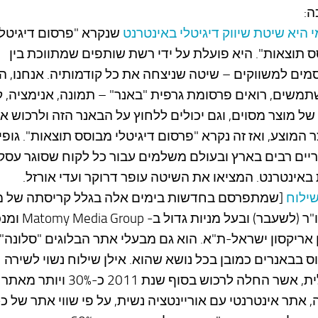
ה:
 היא שיטת שיווק דיגיטלי באינטרנט
שנקרא "פרסום דיגיטלי
 תוצאות". היא פועלת על ידי רשת שותפים שמתווכת בין
ים למשווקים – שיטה שניצחה את כל קודמותיה. אנחנו, ה
משים, רואים פרסומת גרפית "באנר" – תמונה, אנימציה, קו
 של מוצר מסוים, וגם יכולים ללחוץ על הבאנר הזה ולרכוש א
 המוצע, ואז זה נקרא "פרסום דיגיטלי מבוסס תוצאות". גופי
ים רבים בארץ ובעולם משלמים עבור כל לקוח שסוגר עסק
באינטרנט. המציאו את השיטה עופר דרוקר ועדי אורזל.
שילוח
[שמתפרסם בחדשות בימים אלה בגלל קריסתה של מ
הוא יו"ר (לשעבר) ובעל מניות גדול ב
אריקסון ישראל-ת"א. הוא גם מבעלי אתר הבלוגים "סלונה"
 בבאנרים כמובן בכל נושא שהוא. אילן שילוח נשוי לשירה
מרגלית, אשר החלה לרכוש בסוף שנת 2011 כ-