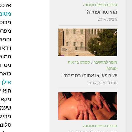
אז ככ
ספורט בריאות וקורונה
מהי נטורופתיה?
מטומי
9 ביוני, 2014
מבוסס
מפרסמ
והמשת
וידאו
המוצר
חומר למחשבה
/
ספורט בריאות
מסחרי
וקורונה
כזאת 
יש רופא (או אחות) בסביבה?
אילן 
16 בנובמבר, 2014
מקאן 
שעמוס
ספורט בריאות וקורונה