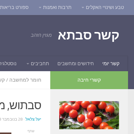
טבע ושינויי האקלים
תרבות ואמנות
ספורט בריאות ו
קשר סבתא
מגזין הזהב
קשר יומי
חידושים ומחשבים
תחביבים
נוסטלגיה
קשרי חיבה
חומר למחשבה
/
קשר
סבתוש, מה
יעל צלאל
· 28 בנובמבר 2018
שתף