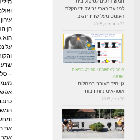
מיליון 
חמש דרכים לטיפול ביתי
למניעת כאבי גב על ידי הקלת
ואולם, כבר בס
העומס מעל שרירי הגב
עירון
23 בנובמבר, 2015
הן הו
הוא א
על נפ
והקור
שדעתם
חומר למחשבה
/
ספורט בריאות
– סלו
וקורונה
מעמיק
גן יחיד מעורב במחלות
אוטו-אימוניות רבות
אפשר 
28 ביוני, 2015
כתבה 
המשור
ומחשב
את הא