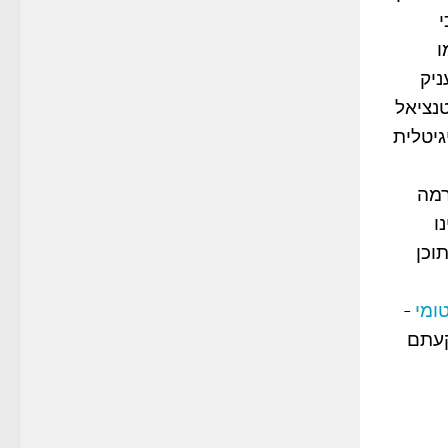
י
ו
יק
נציאל
גיטלית
רמה
ו
וכן
טומי
-
קעתם