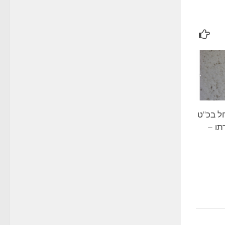
חל בכ"ט
תו –