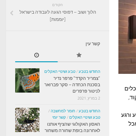
הקודם
הלוך ושוב – דפוסי הגעה לעבודה בישראל
[יוממות]
קשר עין
החודש בטבע
/
טבע ושינויי האקלים
"צמריר הקדד" פרפר נדיר
בסכנת הכחדה – סקר פברואר
כלים
לניטור פרפרים
וד,
2 במרץ, 2021
החודש בטבע
/
חומר למחשבה
/
 ורגע
טבע ושינויי האקלים
/
קשר יומי
כל
האסון האקולוגי שהציף אותנו
לאחרונה בזפת שחורה משחור