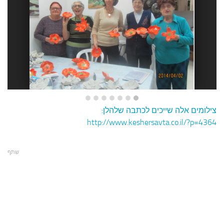
עצות סבתא
סבתא מספרת
נווה הבלוגים
קשר משפחתי
פינת הנכד
כתבו אלינו
צילומים אלה שייכים לכתבה שלהלן:
http://www.keshersavta.co.il/?p=4364
שתף