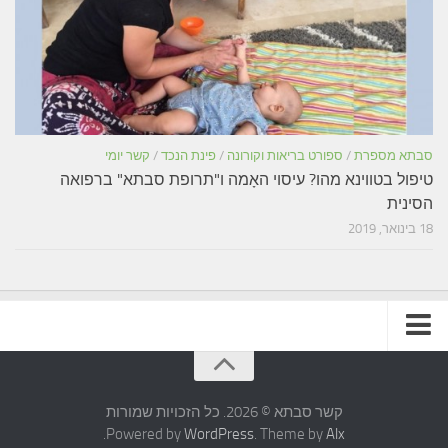
סבתא מספרת
/
ספורט בריאות וקורונה
/
פינת הנכד
/
קשר יומי
טיפול בטווינא מהו? עיסוי האָמה ו"תרופת סבתא" ברפואה
הסינית
18 בינואר, 2019
תקנון האתר
קשר סבתא © 2026. כל הזכויות שמורות
.
Powered by
WordPress
. Theme by
Alx