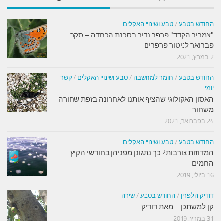
החודש בטבע
/
טבע ושינויי האקלים
"צמריר הקדד" פרפר נדיר בסכנת הכחדה – סקר
פברואר לניטור פרפרים
2 במרץ, 2021
החודש בטבע
/
חומר למחשבה
/
טבע ושינויי האקלים
/
קשר
יומי
האסון האקולוגי שהציף אותנו לאחרונה בזפת שחורה
משחור
24 בפברואר, 2021
החודש בטבע
/
טבע ושינויי האקלים
המדוזות צורבות? כך נתגונן מפניהן בחודשי הקיץ
החמים
16 ביולי, 2019
דודיק הלפרין
/
החודש בטבע
/
שירה
קן למשתכן – מאת דודיק
31 במרץ, 2019