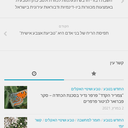
השבת דבורי הדבש הנעלמות לכוורת ולסביבתן הטבעית
באמצעות מכוורות ביו-דינמיות ודבוראוּת עירונית בישראל
הקודם
תפיסת הריח של בני אדם היא "טביעת אצבע אישית"
קשר עין
החודש בטבע
/
טבע ושינויי האקלים
"צמריר הקדד" פרפר נדיר בסכנת הכחדה – סקר
פברואר לניטור פרפרים
2 במרץ, 2021
החודש בטבע
/
חומר למחשבה
/
טבע ושינויי האקלים
/
קשר
יומי