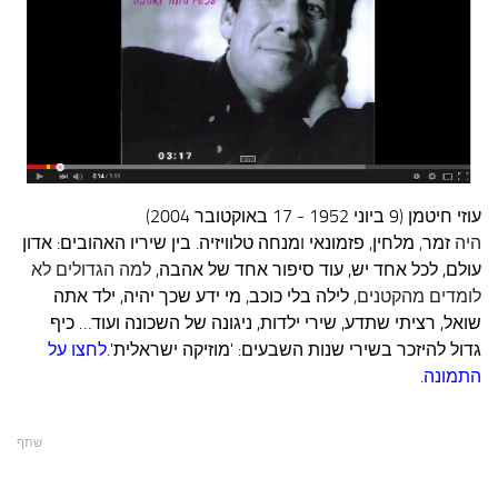
עצות סבתא
סבתא מספרת
נווה הבלוגים
קשר משפחתי
פינת הנכד
כתבו אלינו
עוזי חיטמן
(
9 ביוני
1952
-
17 באוקטובר
2004
)
היה
זמר
,
מלחין
,
פזמונאי
ו
מנחה טלוויזיה. בין שיריו האהובים:
אדון
עולם, לכל אחד יש, עוד סיפור אחד של אהבה,
למה הגדולים לא
לומדים מהקטנים,
לילה בלי כוכב, מי ידע שכך יהיה, ילד אתה
שואל, רציתי שתדע, שירי ילדות, ניגונה של השכונה ועוד… כיף
גדול להיזכר בשירי שנות השבעים: 'מוזיקה ישראלית'.
לחצו על
התמונה.
שתף