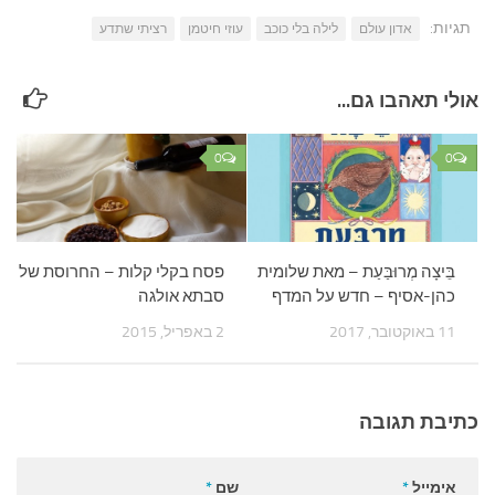
תגיות:
אדון עולם
לילה בלי כוכב
עוזי חיטמן
רציתי שתדע
אולי תאהבו גם...
0
0
בֵּיצָה מְרוּבַּעַת – מאת שלומית
פסח בקלי קלות – החרוסת של
כהן-אסיף – חדש על המדף
סבתא אולגה
11 באוקטובר, 2017
2 באפריל, 2015
כתיבת תגובה
אימייל
*
שם
*