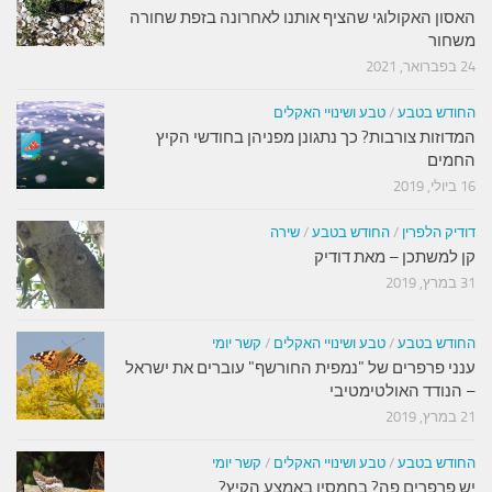
האסון האקולוגי שהציף אותנו לאחרונה בזפת שחורה
משחור
24 בפברואר, 2021
החודש בטבע
/
טבע ושינויי האקלים
המדוזות צורבות? כך נתגונן מפניהן בחודשי הקיץ
החמים
16 ביולי, 2019
דודיק הלפרין
/
החודש בטבע
/
שירה
קן למשתכן – מאת דודיק
31 במרץ, 2019
החודש בטבע
/
טבע ושינויי האקלים
/
קשר יומי
ענני פרפרים של "נמפית החורשף" עוברים את ישראל
– הנודד האולטימטיבי
21 במרץ, 2019
החודש בטבע
/
טבע ושינויי האקלים
/
קשר יומי
יש פרפרים פה? בחמסין באמצע הקיץ?