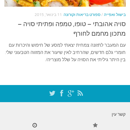
עצות סבתא
סבתא מספרת
בישול ואפייה
/
ספורט בריאות וקורונה
11 בינואר, 2015
נווה הבלוגים
סויה אהובתי – טופו, טמפה ופתיתי סויה –
קשר משפחתי
מתכון מחמם לחורף
פינת הנכד
עם המעבר לתזונה צמחית יצאתי למסע של חיפוש והיכרות עם
חומרי גלם חדשים, שהרחיב לאין שיעור את המזווה הטבעוני שלי.
כתבו אלינו
בין היתר גיליתי את הסויה על שלל מוצריה/
קשר עין