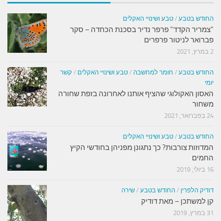
החודש בטבע
/
טבע ושינויי האקלים
"צמריר הקדד" פרפר נדיר בסכנת הכחדה – סקר
פברואר לניטור פרפרים
2 במרץ, 2021
החודש בטבע
/
חומר למחשבה
/
טבע ושינויי האקלים
/
קשר
יומי
האסון האקולוגי שהציף אותנו לאחרונה בזפת שחורה
משחור
24 בפברואר, 2021
החודש בטבע
/
טבע ושינויי האקלים
המדוזות צורבות? כך נתגונן מפניהן בחודשי הקיץ
החמים
16 ביולי, 2019
דודיק הלפרין
/
החודש בטבע
/
שירה
קן למשתכן – מאת דודיק
31 במרץ, 2019