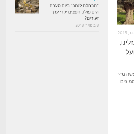
"הבהלה לזהב" ביום סערה –
הים פולט חפצים יקרי ערך
זעירים?
8 בינואר, 2018
לינו,
על
שה מיץ
מוצים