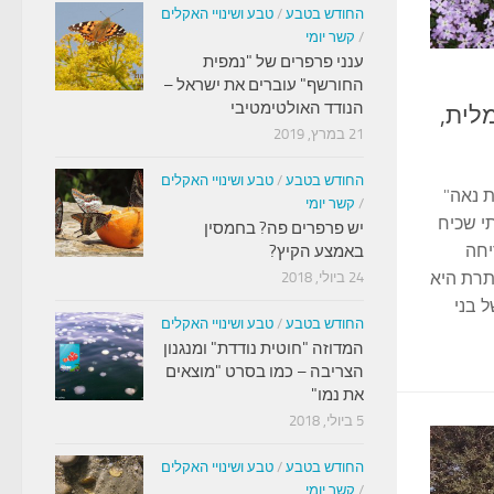
החודש בטבע
/
טבע ושינויי האקלים
/
קשר יומי
ענני פרפרים של "נמפית
החורשף" עוברים את ישראל –
הנודד האולטימטיבי
לית,
21 במרץ, 2019
החודש בטבע
/
טבע ושינויי האקלים
ת נאה"
/
קשר יומי
י שכיח
יש פרפרים פה? בחמסין
יחה
באמצע הקיץ?
תרת היא
24 ביולי, 2018
 בני
החודש בטבע
/
טבע ושינויי האקלים
המדוזה "חוטית נודדת" ומנגנון
הצריבה – כמו בסרט "מוצאים
את נמו"
5 ביולי, 2018
החודש בטבע
/
טבע ושינויי האקלים
/
קשר יומי