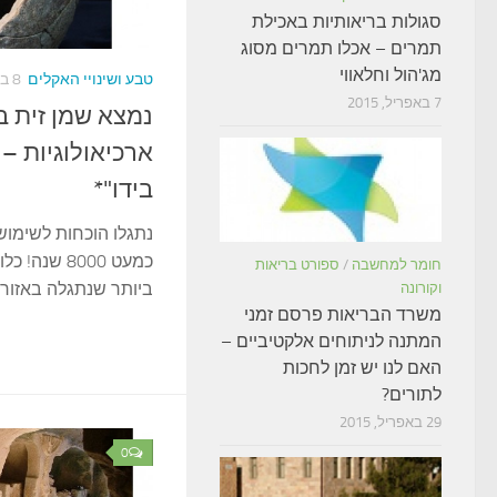
סגולות בריאותיות באכילת
תמרים – אכלו תמרים מסוג
מג'הול וחלאווי
טבע ושינויי האקלים
8 בדצמבר, 2015
7 באפריל, 2015
נמצא שמן זית ב
ארכיאולוגיות –
בידו"*
נתגלו הוכחות לשימוש
כמעט 8000 שנ
חומר למחשבה
/
ספורט בריאות
ביותר שנתגלה באזורנו
וקורונה
משרד הבריאות פרסם זמני
המתנה לניתוחים אלקטיביים –
האם לנו יש זמן לחכות
לתורים?
29 באפריל, 2015
0