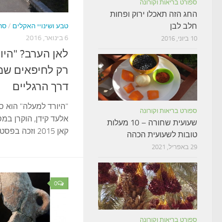
ספורט בריאות וקורונה
החג הזה תאכלו ירוק ופחות
חלב לבן
טבע ושינויי האקלים
/
סר
6 בינואר, 2016
10 ביוני, 2016
לאן הערב? "היו
רק לחיפאים שמ
דרך הרגליים
"היורד למעלה" הוא ס
ספורט בריאות וקורונה
אלעד קידן, הוקרן ב
שעועית שחורה – 10 מעלות
קאן 2015 וזכה בפסטיבל הסרטים בחיפה
טובות לשעועית הכהה
29 באפריל, 2021
0
ספורט בריאות וקורונה