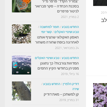
"צמריר הקדד" פרפר נדיר
בסכנת הכחדה – סקר פברואר
לניטור פרפרים
2 במרץ, 2021
לב
החודש בטבע
/
חומר למחשבה
/
טבע ושינויי האקלים
/
קשר יומי
האסון האקולוגי שהציף אותנו
לאחרונה בזפת שחורה משחור
24 בפברואר, 2021
החודש בטבע
/
טבע ושינויי האקלים
המדוזות צורבות? כך נתגונן
מפניהן בחודשי הקיץ החמים
16 ביולי, 2019
דודיק הלפרין
/
החודש בטבע
/
שירה
קן למשתכן – מאת דודיק
31 במרץ, 2019