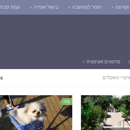
קורונה
חומר למחשבה
בישול ואפייה
עצות סבת
סרטונים ואנימציה
ינויי האקלים
26
0