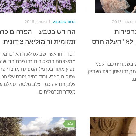
החודש בטבע
1 בינואר, 2016
חפירות
החודש בטבע – הפרחים כרמ
 ולא "העלה חרס
זמזומית ורומוליאה צידונית
הפרח הראשון שבולט לעין הוא "כרמלי
ממשפחת המצליבים. זהו פרח חד-שנת
 בשמן זית כבר לפני
ונפוץ מאוד בכרמל, המפתח מרבדי פר
ה! כלומר, זהו שמן הזית העתיק
צפופים בצבע ורוד בהיר. צורת עלי הכו
.
צלב, הנראה כמו "צלב מלטה" סמלם של
מסדר הכרמליתים.
0