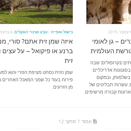
בישול ואפייה
/
טבע ושינויי האקלים
6 בדצמבר, 2015
ים – גן לאומי
איזה שמן זית אתם? סורי, מנז
ורשת העולמית
ברנע או פיקואל – על עצים ו
זית
ים (נקרופוליס) שבה
 בסגנונות אדריכליים
שמן הזית נסחט מציפת הפרי והוא למע
בשלמותן, ובמקום
פירות בעוד כל שמני המאכל האחרים מ
, עשרות תבליטים של
מן הזרעים.
רונות קבורה מרשימים.
עמוד 7 מתוך 12