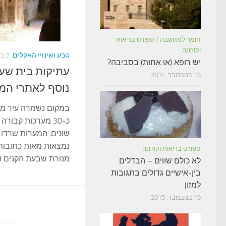
חומר למחשבה
/
ספורט בריאות
וקורונה
טבע ושינויי האקלים
2 בדצמבר, 2015
יש רופא (או אחות) בסביבה?
עתיקות בית שער
16 בנובמבר, 2014
נוסף לאתרי המ
במקום נשמרה עיר מת
כ-30 מערכות קבורה
שונים, המערות שרדו 
נמצאות מאות כתובות
ספורט בריאות וקורונה
מנורת שבעת הקנים וא
לא כולם שווים – הבדלים
בין-אישיים גדולים בתגובות
למזון
19 בנובמבר, 2015