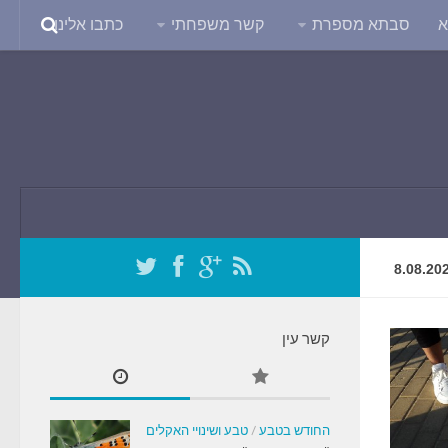
א
סבתא מספרת
קשר משפחתי
כתבו אלינו
8.08.20
קשר עין
החודש בטבע
/
טבע ושינויי האקלים