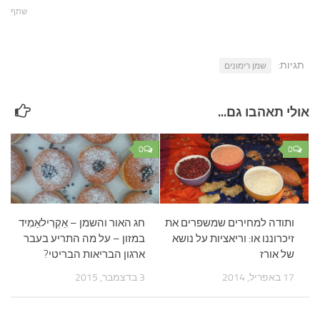
שתף
תגיות:
שמן רימונים
אולי תאהבו גם...
0
0
ותודה למחירים שמשפרים את
חג האור והשמן – אַקְרִילאַמִיד
זיכרוננו או: וריאציות על נושא
במזון – על מה התריע בעבר
של אורז
ארגון הבריאות הבריטי?
17 באפריל, 2014
3 בדצמבר, 2015