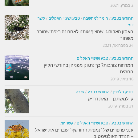
2 במרץ, 2021
החודש בטבע
/
חומר למחשבה
/
טבע ושינויי האקלים
/
קשר
יומי
האסון האקולוגי שהציף אותנו לאחרונה בזפת שחורה
משחור
24 בפברואר, 2021
החודש בטבע
/
טבע ושינויי האקלים
המדוזות צורבות? כך נתגונן מפניהן בחודשי הקיץ
החמים
16 ביולי, 2019
דודיק הלפרין
/
החודש בטבע
/
שירה
קן למשתכן – מאת דודיק
31 במרץ, 2019
החודש בטבע
/
טבע ושינויי האקלים
/
קשר יומי
ענני פרפרים של "נמפית החורשף" עוברים את ישראל
– הנודד האולטימטיבי