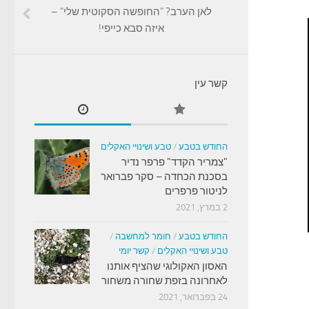
לאן הערב? "החופשה הסקוטית שלי" –
איזה סבא כייפי!
קשר עין
החודש בטבע
/
טבע ושינויי האקלים
"צמריר הקדד" פרפר נדיר
בסכנת הכחדה – סקר פברואר
לניטור פרפרים
2 במרץ, 2021
החודש בטבע
/
חומר למחשבה
/
טבע ושינויי האקלים
/
קשר יומי
האסון האקולוגי שהציף אותנו
לאחרונה בזפת שחורה משחור
24 בפברואר, 2021