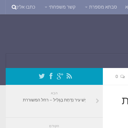
א
סבתא מספרת
קשר משפחתי
כתבו אלינו
0
הבא
ת
יֵשׁ עִיר נִדַּחַת בַּגָּלִיל – רחל המשוררת
הקודם