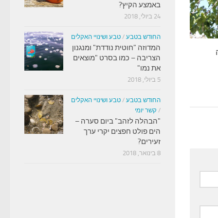
באמצע הקיץ?
24 ביולי, 2018
החודש בטבע
/
טבע ושינויי האקלים
המדוזה "חוטית נודדת" ומנגנון
הצריבה – כמו בסרט "מוצאים
את נמו"
5 ביולי, 2018
החודש בטבע
/
טבע ושינויי האקלים
/
קשר יומי
"הבהלה לזהב" ביום סערה –
הים פולט חפצים יקרי ערך
זעירים?
8 בינואר, 2018