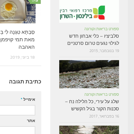
0
ספורט בריאות וקורונה
סַבְתָּא טִגְּנָה לִי בֵּ
סלביציו – כלי אבחון חדש
מאת תמי קויפמן
לגילוי נגעים טרום סרטניים
האהבה
19 בנובמבר, 2015
18 ביוני, 2019
כתיבת תגובה
ספורט בריאות וקורונה
אימייל
*
שלג על עירי, כל הלילה נח –
סכנות הקור בגיל הקשיש
16 בפברואר, 2017
אתר