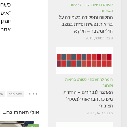
כשחז
ספורט בריאות וקורונה
/
קשר
משפחתי
"איפה
התקווה ותפקידה בשמירה על
יונתן
בריאות נפשית ופיזית במצבי
אמר 
חולי ומשבר – חלק א
8 באוקטובר, 2015
חומר למחשבה
/
ספורט בריאות
וקורונה
האתגר לנבחרים – החזרת
תגיות:
איזה חבר
ארי
מערכת הבריאות למסלול
הציבורי
אולי תאהבו גם...
5 בפברואר, 2015