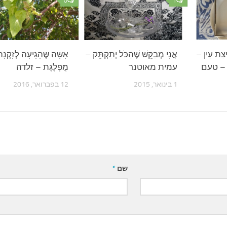
0
1
יצַת עַיִן –
אֲנִי מְבַקֵּשׁ שֶׁהַכֹּל יְתַקְתֵּק –
אִשָּה שֶּהִגִיעָה לְזִקְנָה
 – טעם
עמית מאוטנר
מֻפְלֶגֶת – זלדה
1 בינואר, 2015
12 בפברואר, 2016
שם
*