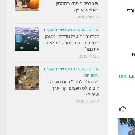
יש פרפרים פה? בחמסין
באמצע הקיץ?
רכי
24 ביולי, 2018
החודש בטבע
/
טבע ושינויי האקלים
המדוזה "חוטית נודדת" ומנגנון
הצריבה – כמו בסרט "מוצאים
את נמו"
ת
5 ביולי, 2018
החודש בטבע
/
טבע ושינויי האקלים
/
קשר יומי
בריאות
"הבהלה לזהב" ביום סערה –
הים פולט חפצים יקרי ערך
זעירים?
8 בינואר, 2018