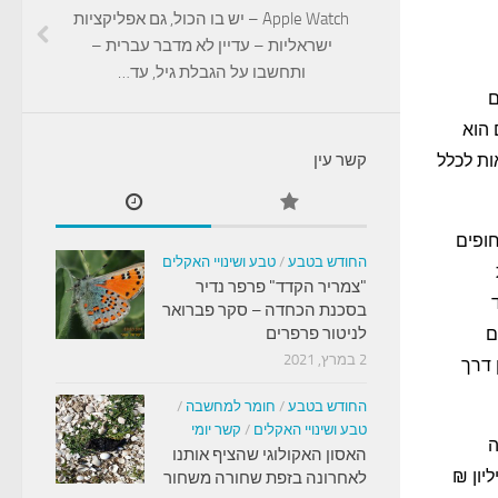
Apple Watch – יש בו הכול, גם אפליקציות
ישראליות – עדיין לא מדבר עברית –
ותחשבו על הגבלת גיל, עד…
ם
ואר-יוני 2014. הפרסום הוא
ות לכלל
קשר עין
חופים
החודש בטבע
/
טבע ושינויי האקלים
"צמריר הקדד" פרפר נדיר
בסכנת הכחדה – סקר פברואר
ם
לניטור פרפרים
2 במרץ, 2021
 דרך
החודש בטבע
/
חומר למחשבה
/
טבע ושינויי האקלים
/
קשר יומי
ה
האסון האקולוגי שהציף אותנו
ר גולת הכותרת היא תוספת של מיליארד ₪ (700 מיליון ₪
לאחרונה בזפת שחורה משחור