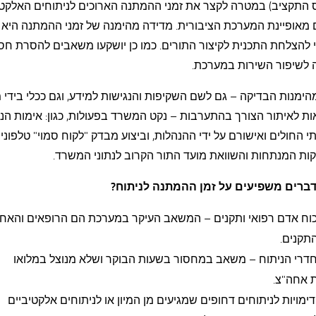
 התקציב) במטרה לקצר את זמני ההמתנה הארוכים לניתוחים האלקטי
מאופיינת המערכת הציבורית. מדידה מהימנה של זמני ההמתנה היא 
 להצלחת התכנית לקיצור התורים. כמו כן יושקעו משאבים להסרת חס
 לשיפור השירות במערכת.
הימנות הבדיקה – גם לשם השקיפות והנגישות למידע, וגם ככלי בידי
ת לאיתור הצורך בהתערבות – נקט המשרד בפעולות, כגון: אימות הנת
י החולים ואישורם על ידי ההנהלות, וביצוע מבדק "לקוח סמוי" טלפוני
ות המנתחות והשוואת מועד התור הקרוב לנתוני המשרד.
דברים משפיעים על זמן ההמתנה לניתוח?
כוח אדם רפואי ותקנים – המשאב העיקר במערכת הם הרופאים והאחי
 התקנים.
חדרי הניתוח – משאב במחסור בשעות הבוקר ושלא מנוצל במלואו
 אחה"צ.
ימויות לניתוחים דחופים שמגיעים מן המיון או לניתוחים אלקטיביים