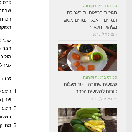
לבסיס
ספורט בריאות וקורונה
שבהם 
סגולות בריאותיות באכילת
הכרחי
תמרים – אכלו תמרים מסוג
מג'הול וחלאווי
תפוקה
7 באפריל, 2015
לגבי מ
הבריאו
מול בת
למחלק
ספורט בריאות וקורונה
איזה 
שעועית שחורה – 10 מעלות
היצע 
טובות לשעועית הכהה
29 באפריל, 2021
ועניין
היצע 
בשעות
מתן קד