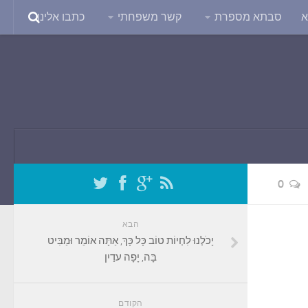
א
סבתא מספרת
קשר משפחתי
כתבו אלינו
0
הבא
יָכֹלְנוּ לִחְיוֹת טוֹב כָּל כָּךְ, אַתָּה אוֹמֵר וּמַבִּיט
בָּה, יָפָה עדַיִן
הקודם