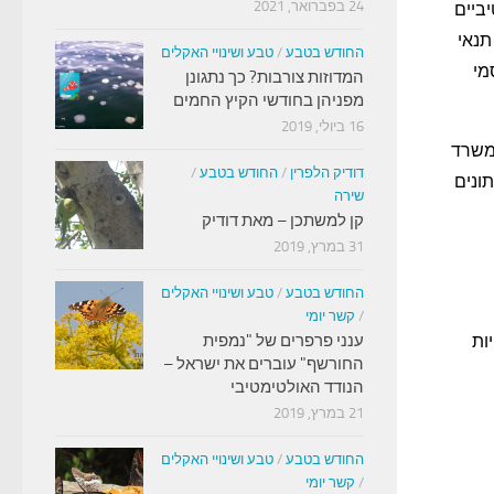
24 בפברואר, 2021
ביים
תנאי
החודש בטבע
/
טבע ושינויי האקלים
מי
המדוזות צורבות? כך נתגונן
מפניהן בחודשי הקיץ החמים
16 ביולי, 2019
 משרד
דודיק הלפרין
/
החודש בטבע
/
ונים
שירה
קן למשתכן – מאת דודיק
31 במרץ, 2019
החודש בטבע
/
טבע ושינויי האקלים
/
קשר יומי
ות
ענני פרפרים של "נמפית
החורשף" עוברים את ישראל –
הנודד האולטימטיבי
21 במרץ, 2019
החודש בטבע
/
טבע ושינויי האקלים
/
קשר יומי