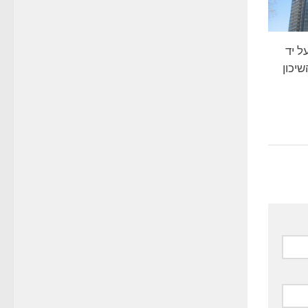
 יד
יכון