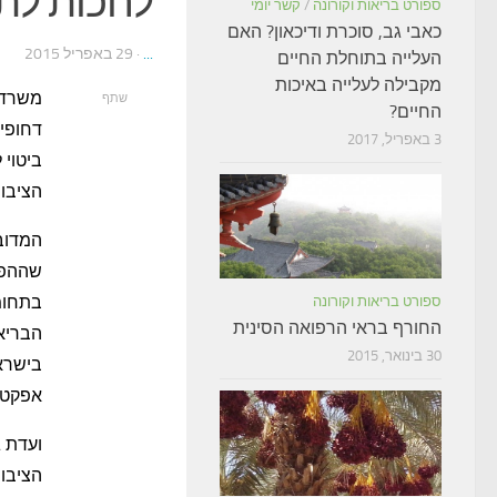
לחכות לתו
ספורט בריאות וקורונה
/
קשר יומי
כאבי גב, סוכרת ודיכאון? האם
...
· 29 באפריל 2015
העלייה בתוחלת החיים
מקבילה לעלייה באיכות
משרד 
שתף
החיים?
3 באפריל, 2017
ביטוי 
הציבור. בדיווח 
המדובר
שההפנ
בתחומ
ספורט בריאות וקורונה
החורף בראי הרפואה הסינית
הבריא
30 בינואר, 2015
בישראל
אפקטיב
ועדת 