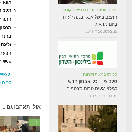
אונקול
תקצוב 
הקונדיטוריה
/
ספורט בריאות וקורונה
המצב בִּיש? אִכלוּ בָּננה לעידוד
התורים
בְּיום מדאיג
מנגנון
25 בספטמבר, 2016
בהנחו
זליגת 
הפערי
עשויים
לצפיי
ספורט בריאות וקורונה
סלביציו – כלי אבחון חדש
לחצו כ
לגילוי נגעים טרום סרטניים
19 בנובמבר, 2015
אולי תאהבו גם...
0