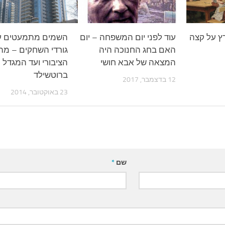
רץ על קצה
עוד לפני יום המשפחה – יום
השמים מתמעטים על
האם בחג החנוכה היה
גורדי השחקים – מהש
המצאה של אבא חושי
הציבורי ועד המגדל
ברוטשילד
12 בדצמבר, 2017
23 באוקטובר, 2014
שם
*