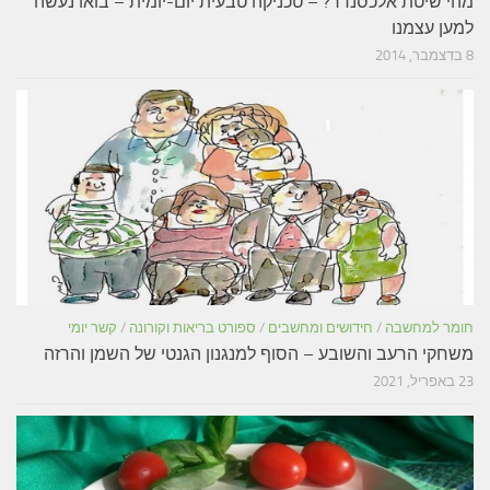
מהי שיטת אלכסנדר? – טכניקה טבעית יום-יומית – בואו נעשה
למען עצמנו
8 בדצמבר, 2014
חומר למחשבה
/
חידושים ומחשבים
/
ספורט בריאות וקורונה
/
קשר יומי
משחקי הרעב והשובע – הסוף למנגנון הגנטי של השמן והרזה
23 באפריל, 2021