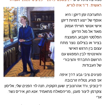
עצות סבתא
ראשית : ד"ר איה לוריא.
סבתא מספרת
התערוכה זמן דיוקן I היא
נווה הבלוגים
אוסף של ייצוג דמויות דיוקן
אישי אנושי חווייתי ועמוק
קשר משפחתי
מאוד אל מול הדיוקן
פינת הנכד
הפלסטי הקבוע, המונצח
כתבו אלינו
בציור או בצילום. נוצר מתח
עצום בין הרגש האישי
והאינטימי לבין המפגש עם
הרושם החברתי והציבורי
של העבודות.
מציגים
ציבי גב
ע
: דרך איפה
אני מגיע;
נטליה זורבובה
:
דיבוצ'קי;
ורד אהרונוביץ
: שעון הקוקיה;
חנה לוי
: הפנים שלי;
אליסון
צוקרמן
: ליצור מענן ;
מריה
סאלח מחאמיד
: אנא הוּן;
איריס נשר
:
ארי