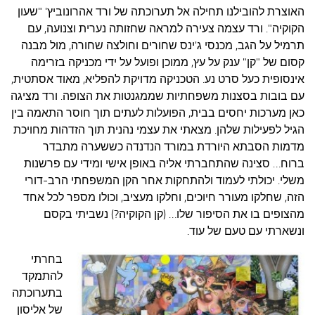
האוצרת להובילנו תחילה אל תערוכתה של ורד אהרונוביץ' "שעון
הקוקיה". ורד עצמה צעירה למראה שחזותה נערית וצנועה, עם
תרמיל על הגב, מכנסי ג'ינס שחורים וחולצה שחורה, מול מבנה
קסום של "קן" ענק על עץ, ממוכן ופועל על ידי מכניקה בזרימה
אינסופית כעל סרט נע. הטכניקה מדויקת להפליא, מאוד אסתטית,
עם בובות בסצנות משפחתיות שממגנטות את הצופה. ורד מציגה
כאן מערכות יחסים בבית, הפועלות לעתים תוך חוסר התאמה בין
הגיל לפעילות שלהן. מצאתי את עצמי נהנית תוך הזדהות מחויכת
מדמות הסבתא היורדת במורד הנדנדה כששערה מתבדר
ברוח… סצינה שהתחברתי אליה באופן אישי ומידי עם פרשנות
משלי.
יכולתי לעמוד ולהתחקות אחר הקן המשפחתי הרב-דורי
הזה, שחלקו מעורר חיוכים, וחלקו מעציב, וכולו מספר לכל אחד
מהצופים בו את הסיפור שלו… (קן הקוקיה?) נשביתי בקסם
ונשארתי עם טעם של עוד.
בחרתי
להתמקד
בתערוכתה
של אליסון