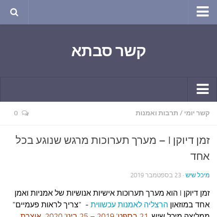
טבע ושינויי האקלים
קשר סבתא
החודש בטבע
תרבות ואמנות
שירה
חגים ומועדים
קשר יומי
קשר יומי
/
תרבות ואמנות
0
ספורט בריאות וקורונה
חידושים ומחשבים
ימי הקורונה שלי
זמן דיוקן I – מערך תערוכות מרגש שנוגע בכל
תחביבים
חומר למחשבה
אחד
גרפיטי
ארכיון מאמרים
מיכל שיש
· 23 בספטמבר 2019
נוסטלגיה
בישול ואפייה
זמן דיוקן I הוא מערך תערוכות אישיות אנושיות של אמניות ואמן
סרטונים ואנימציה
הקונדיטוריה
אחד במוזאון
הרצליה לאמנות עכשווית
- "צריך לראות פעמיים"
סרטים מומלצים
ממליצה מיכל שיש.
21 בספט' 2019 – 25 בינו' 2020 אוצרת