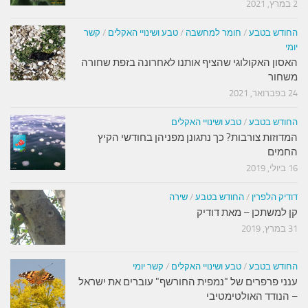
2 במרץ, 2021
החודש בטבע
/
חומר למחשבה
/
טבע ושינויי האקלים
/
קשר
יומי
האסון האקולוגי שהציף אותנו לאחרונה בזפת שחורה
משחור
24 בפברואר, 2021
החודש בטבע
/
טבע ושינויי האקלים
המדוזות צורבות? כך נתגונן מפניהן בחודשי הקיץ
החמים
16 ביולי, 2019
דודיק הלפרין
/
החודש בטבע
/
שירה
קן למשתכן – מאת דודיק
31 במרץ, 2019
החודש בטבע
/
טבע ושינויי האקלים
/
קשר יומי
ענני פרפרים של "נמפית החורשף" עוברים את ישראל
– הנודד האולטימטיבי