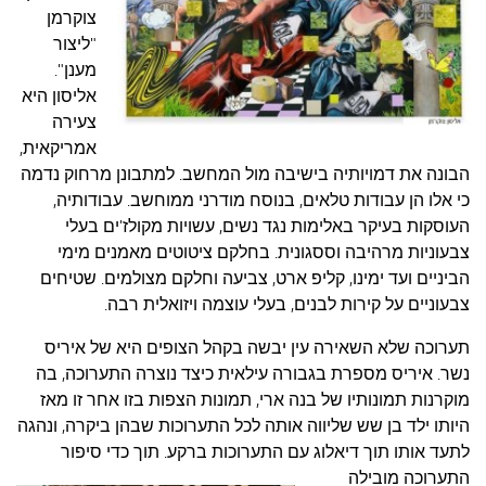
צוקרמן
"ליצור
מענן".
אליסון היא
צעירה
אמריקאית,
הבונה את דמויותיה בישיבה מול המחשב. למתבונן מרחוק נדמה
כי אלו הן עבודות טלאים, בנוסח מודרני ממוחשב. עבודותיה,
העוסקות בעיקר באלימות נגד נשים, עשויות מקולז'ים בעלי
צבעוניות מרהיבה וססגונית. בחלקם ציטוטים מאמנים מימי
הביניים ועד ימינו, קליפ ארט, צביעה וחלקם מצולמים. שטיחים
צבעוניים על קירות לבנים, בעלי עוצמה ויזואלית רבה.
תערוכה שלא השאירה עין יבשה בקהל הצופים היא של איריס
נשר. איריס מספרת בגבורה עילאית כיצד נוצרה התערוכה, בה
מוקרנות תמונותיו של בנה ארי, תמונות הצפות בזו אחר זו מאז
היותו ילד בן שש שליווה אותה לכל התערוכות שבהן ביקרה, ונהגה
לתעד אותו תוך דיאלוג עם התערוכות ברקע.
תוך כדי סיפור
התערוכה מובילה