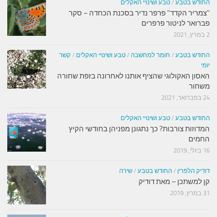
החודש בטבע
/
טבע ושינויי האקלים
"צמריר הקדד" פרפר נדיר בסכנת הכחדה – סקר
פברואר לניטור פרפרים
2 במרץ, 2021
החודש בטבע
/
חומר למחשבה
/
טבע ושינויי האקלים
/
קשר
יומי
האסון האקולוגי שהציף אותנו לאחרונה בזפת שחורה
משחור
24 בפברואר, 2021
החודש בטבע
/
טבע ושינויי האקלים
המדוזות צורבות? כך נתגונן מפניהן בחודשי הקיץ
החמים
16 ביולי, 2019
דודיק הלפרין
/
החודש בטבע
/
שירה
קן למשתכן – מאת דודיק
31 במרץ, 2019