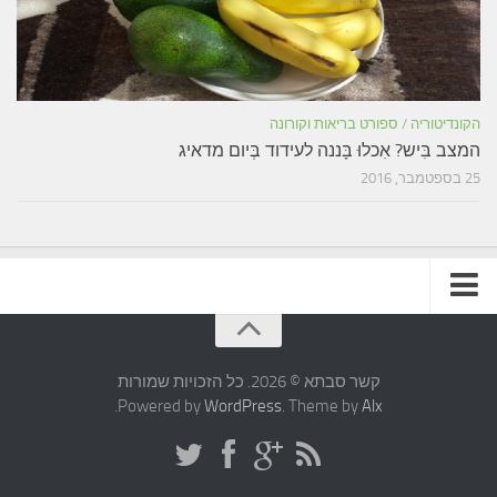
הקונדיטוריה
/
ספורט בריאות וקורונה
המצב בִּיש? אִכלוּ בָּננה לעידוד בְּיום מדאיג
25 בספטמבר, 2016
תקנון האתר
קשר סבתא © 2026. כל הזכויות שמורות
.
Powered by
WordPress
. Theme by
Alx