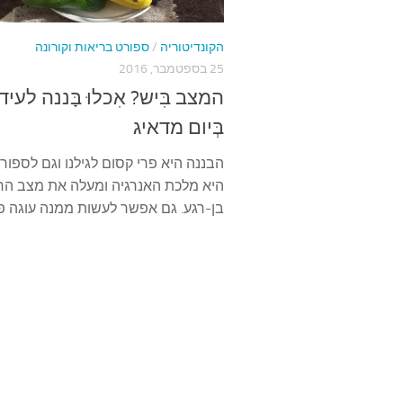
הקונדיטוריה
/
ספורט בריאות וקורונה
25 בספטמבר, 2016
המצב בִּיש? אִכלוּ בָּננה לעיד
בְּיום מדאיג
הבננה היא פרי קסום לגילנו וגם לספו
היא מלכת האנרגיה ומעלה את מצב הר
בן-רגע. גם אפשר לעשות ממנה עוגה פי