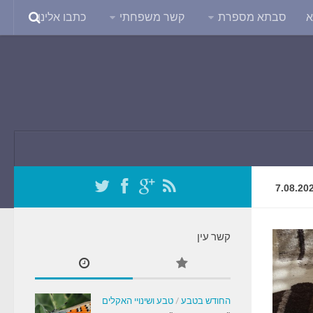
א
סבתא מספרת
קשר משפחתי
כתבו אלינו
7.08.20
קשר עין
החודש בטבע
/
טבע ושינויי האקלים