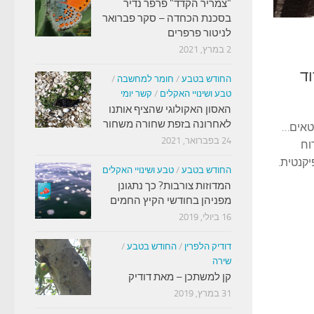
"צמריר הקדד" פרפר נדיר
בסכנת הכחדה – סקר פברואר
לניטור פרפרים
2 במרץ, 2021
וד
החודש בטבע
/
חומר למחשבה
/
טבע ושינויי האקלים
/
קשר יומי
האסון האקולוגי שהציף אותנו
לאחרונה בזפת שחורה משחור
רטאים…
24 בפברואר, 2021
וח
קנטית.
החודש בטבע
/
טבע ושינויי האקלים
המדוזות צורבות? כך נתגונן
מפניהן בחודשי הקיץ החמים
16 ביולי, 2019
דודיק הלפרין
/
החודש בטבע
/
שירה
קן למשתכן – מאת דודיק
31 במרץ, 2019