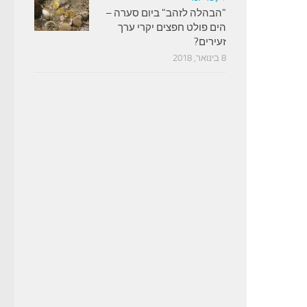
"הבהלה לזהב" ביום סערה –
הים פולט חפצים יקרי ערך
זעירים?
8 בינואר, 2018