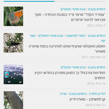
החודש בטבע
/
טבע ושינויי האקלים
"צמריר הקדד" פרפר נדיר בסכנת הכחדה – סקר
פברואר לניטור פרפרים
2 במרץ, 2021
החודש בטבע
/
חומר למחשבה
/
טבע ושינויי האקלים
/
קשר
יומי
האסון האקולוגי שהציף אותנו לאחרונה בזפת שחורה
משחור
24 בפברואר, 2021
החודש בטבע
/
טבע ושינויי האקלים
המדוזות צורבות? כך נתגונן מפניהן בחודשי הקיץ
החמים
16 ביולי, 2019
דודיק הלפרין
/
החודש בטבע
/
שירה
קן למשתכן – מאת דודיק
31 במרץ, 2019