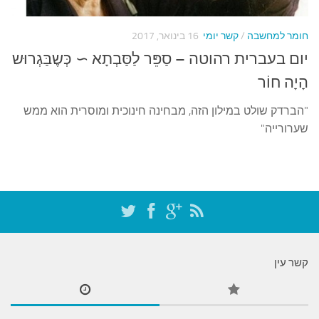
עצות סבתא
סבתא מספרת
חומר למחשבה
/
קשר יומי
16 בינואר, 2017
נווה הבלוגים
יום בעברית רהוטה – סַפֵּר לַסַּבְתָא ∼ כְּשֶבַּגְרוּש
קשר משפחתי
הָיָה חוֹר
פינת הנכד
"הברדק שולט במילון הזה, מבחינה חינוכית ומוסרית הוא ממש
שערורייה"
כתבו אלינו
קשר עין