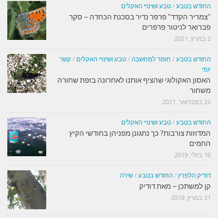
החודש בטבע
/
טבע ושינויי האקלים
"צמריר הקדד" פרפר נדיר בסכנת הכחדה – סקר
פברואר לניטור פרפרים
2 במרץ, 2021
החודש בטבע
/
חומר למחשבה
/
טבע ושינויי האקלים
/
קשר
יומי
האסון האקולוגי שהציף אותנו לאחרונה בזפת שחורה
משחור
24 בפברואר, 2021
החודש בטבע
/
טבע ושינויי האקלים
המדוזות צורבות? כך נתגונן מפניהן בחודשי הקיץ
החמים
16 ביולי, 2019
דודיק הלפרין
/
החודש בטבע
/
שירה
קן למשתכן – מאת דודיק
31 במרץ, 2019