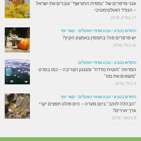
ענני פרפרים של "נמפית החורשף" עוברים את ישראל
– הנודד האולטימטיבי
21 במרץ, 2019
החודש בטבע
/
טבע ושינויי האקלים
/
קשר יומי
יש פרפרים פה? בחמסין באמצע הקיץ?
24 ביולי, 2018
החודש בטבע
/
טבע ושינויי האקלים
המדוזה "חוטית נודדת" ומנגנון הצריבה – כמו בסרט
"מוצאים את נמו"
5 ביולי, 2018
החודש בטבע
/
טבע ושינויי האקלים
/
קשר יומי
"הבהלה לזהב" ביום סערה – הים פולט חפצים יקרי
ערך זעירים?
8 בינואר, 2018