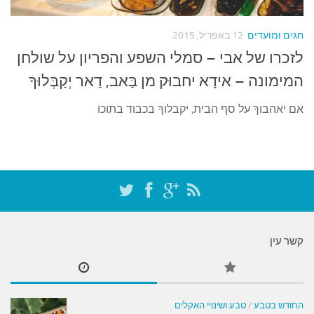
עצות סבתא
סבתא מספרת
חגים ומועדים
12 באפריל, 2015
נווה הבלוגים
לזכרו של אבי – סמלי השפע והפריון על שולחן
קשר משפחתי
המימונה – אידָא יחבוּק מן בַּאב, דַאר יְקַבְּלוּךָ
פינת הנכד
אם יאהבוךָ על סף הבית, יקבלוךָ בכבוד בתוכו
כתבו אלינו
קשר עין
החודש בטבע
/
טבע ושינויי האקלים