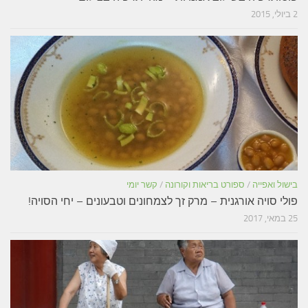
2 ביולי, 2015
בישול ואפייה
/
ספורט בריאות וקורונה
/
קשר יומי
פולי סויה אורגנית – מרק זך לצמחונים וטבעונים – יחי הסויה!
25 במאי, 2017