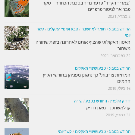
"צמריר הקדד" פרפר נדיר בסכנת הכחדה – סקר
פברואר לניטור פרפרים
2 במרץ, 2021
החודש בטבע
/
חומר למחשבה
/
טבע ושינויי האקלים
/
קשר
יומי
האסון האקולוגי שהציף אותנו לאחרונה בזפת שחורה
משחור
24 בפברואר, 2021
החודש בטבע
/
טבע ושינויי האקלים
המדוזות צורבות? כך נתגונן מפניהן בחודשי הקיץ
החמים
16 ביולי, 2019
דודיק הלפרין
/
החודש בטבע
/
שירה
קן למשתכן – מאת דודיק
31 במרץ, 2019
החודש בטבע
/
טבע ושינויי האקלים
/
קשר יומי