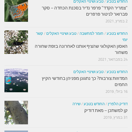
החודש בטבע
/
טבע ושינויי האקלים
"צמריר הקדד" פרפר נדיר בסכנת הכחדה – סקר
פברואר לניטור פרפרים
2 במרץ, 2021
החודש בטבע
/
חומר למחשבה
/
טבע ושינויי האקלים
/
קשר
יומי
האסון האקולוגי שהציף אותנו לאחרונה בזפת שחורה
משחור
24 בפברואר, 2021
החודש בטבע
/
טבע ושינויי האקלים
המדוזות צורבות? כך נתגונן מפניהן בחודשי הקיץ
החמים
16 ביולי, 2019
דודיק הלפרין
/
החודש בטבע
/
שירה
קן למשתכן – מאת דודיק
31 במרץ, 2019