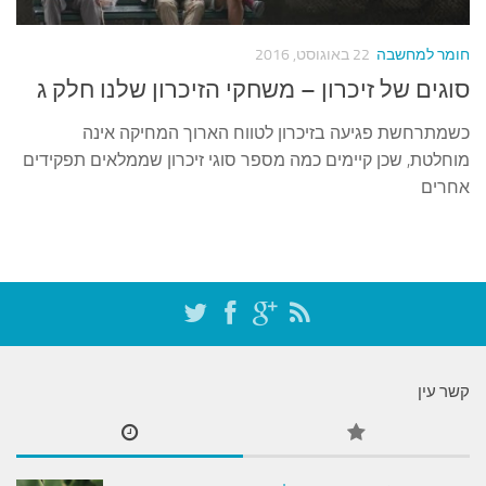
עצות סבתא
סבתא מספרת
חומר למחשבה
22 באוגוסט, 2016
נווה הבלוגים
סוגים של זיכרון – משחקי הזיכרון שלנו חלק ג
קשר משפחתי
כשמתרחשת פגיעה בזיכרון לטווח הארוך המחיקה אינה
פינת הנכד
מוחלטת, שכן קיימים כמה מספר סוגי זיכרון שממלאים תפקידים
אחרים
כתבו אלינו
קשר עין