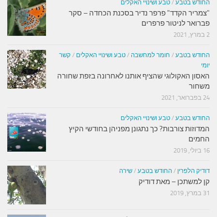
החודש בטבע
/
טבע ושינויי האקלים
"צמריר הקדד" פרפר נדיר בסכנת הכחדה – סקר
פברואר לניטור פרפרים
2 במרץ, 2021
החודש בטבע
/
חומר למחשבה
/
טבע ושינויי האקלים
/
קשר
יומי
האסון האקולוגי שהציף אותנו לאחרונה בזפת שחורה
משחור
24 בפברואר, 2021
החודש בטבע
/
טבע ושינויי האקלים
המדוזות צורבות? כך נתגונן מפניהן בחודשי הקיץ
החמים
16 ביולי, 2019
דודיק הלפרין
/
החודש בטבע
/
שירה
קן למשתכן – מאת דודיק
31 במרץ, 2019