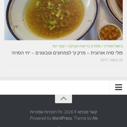
בישול ואפייה
/
ספורט בריאות וקורונה
/
קשר יומי
פולי סויה אורגנית – מרק זך לצמחונים וטבעונים – יחי הסויה!
25 במאי, 2017
תקנון האתר
קשר סבתא © 2026. כל הזכויות שמורות
.
Powered by
WordPress
. Theme by
Alx