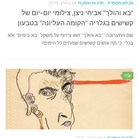
סבתא מספרת
/
תרבות ואמנות
28 במרץ, 2019
"בא והולך" אביחי ניצן, צילומי יום-יום של
קשישים בגלריה "הקומה העליונה" בטבעון
שם התערוכה ""בא והולך" הוא צירוף על משקל "בא בימים" ולא
בִּכדִי. כי מה עושים קשישים שמחים כל הימים?
0
תרבות ואמנות
3 באוגוסט, 2014