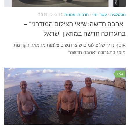
עצות סבתא
סבתא מספרת
נוסטלגיה
/
קשר יומי
/
תרבות ואמנות
17 ביולי, 2019
נווה הבלוגים
"אהבה חדשה: שיאי הצילום המודרני" –
קשר משפחתי
בתערוכה חדשה במוזאון ישראל
פינת הנכד
אוסף נדיר של צילומים שיצרו נשים צלמות מהמאה הקודמת
מוצג בתערוכה "אהבה חדשה"
כתבו אלינו
0