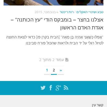
עצות סבתא
סבתא מספרת
טבע ושינויי האקלים
/
רות ריכטר
4 בנובמבר, 2015
נווה הבלוגים
אצלנו בחצר – בומבקס הודי "עץ הכותנה" –
קשר משפחתי
אגדת האדם הראשון
פינת הנכד
"אֲפִלּוּ כְּשֶׁאֲנִי אֶהְיֶה בֶּן מֵאָה" [הבית בקרן פו] כדאי לצאת החוצה
לטיול רגלי על יד הבית ולראות שהכול פורח סביבנו.
כתבו אלינו
עמוד 2 מתוך 2
1
2
«
קשר עין