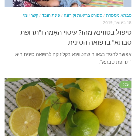
עצות סבתא
סבתא מספרת
סבתא מספרת
/
ספורט בריאות וקורונה
/
פינת הנכד
/
קשר יומי
18 בינואר, 2019
נווה הבלוגים
טיפול בטווינא מהו? עיסוי האָמה ו"תרופת
קשר משפחתי
סבתא" ברפואה הסינית
פינת הנכד
אפשר להגיד בגאווה שהטווינא בקליניקה לרפואה סינית היא
כתבו אלינו
"תרופת סבתא".
2