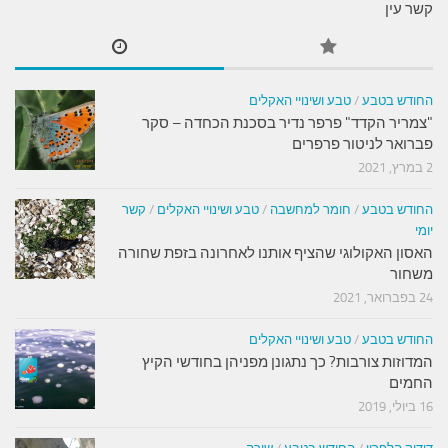
קשר עין
החודש בטבע
/
טבע ושינויי האקלים
"צמריר הקדד" פרפר נדיר בסכנת הכחדה – סקר
פברואר לניטור פרפרים
2 במרץ, 2021
החודש בטבע
/
חומר למחשבה
/
טבע ושינויי האקלים
/
קשר
יומי
האסון האקולוגי שהציף אותנו לאחרונה בזפת שחורה
משחור
24 בפברואר, 2021
החודש בטבע
/
טבע ושינויי האקלים
המדוזות צורבות? כך נתגונן מפניהן בחודשי הקיץ
החמים
16 ביולי, 2019