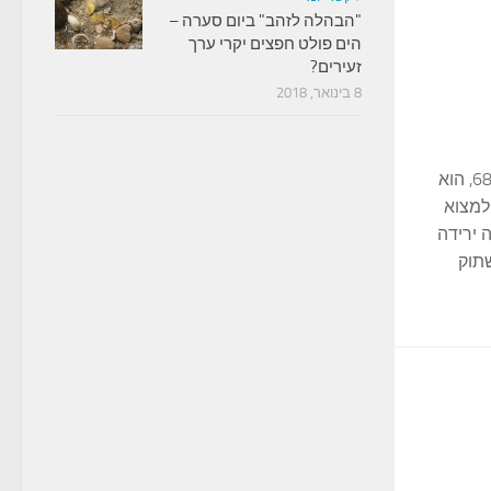
"הבהלה לזהב" ביום סערה –
הים פולט חפצים יקרי ערך
זעירים?
8 בינואר, 2018
לחלק א של הכתבה לחצו כאן דורון, בן 68, הוא
 למצוא
 ירידה
שתוק