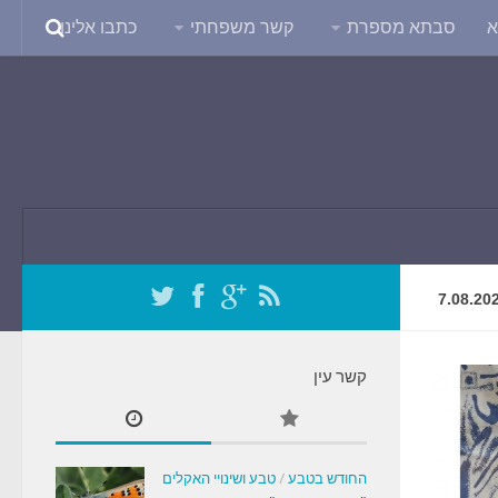
א
סבתא מספרת
קשר משפחתי
כתבו אלינו
7.08.20
קשר עין
החודש בטבע
/
טבע ושינויי האקלים