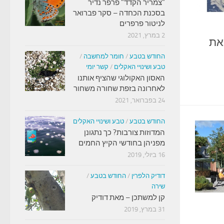
"צמריר הקדד" פרפר נדיר
בסכנת הכחדה – סקר פברואר
לניטור פרפרים
2 במרץ, 2021
 מאת
החודש בטבע
/
חומר למחשבה
/
טבע ושינויי האקלים
/
קשר יומי
האסון האקולוגי שהציף אותנו
לאחרונה בזפת שחורה משחור
24 בפברואר, 2021
החודש בטבע
/
טבע ושינויי האקלים
המדוזות צורבות? כך נתגונן
מפניהן בחודשי הקיץ החמים
16 ביולי, 2019
דודיק הלפרין
/
החודש בטבע
/
שירה
קן למשתכן – מאת דודיק
31 במרץ, 2019