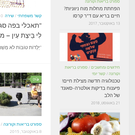
ספורט בריאות וקורונה
הפחתת מחלות מוח ניווניות?
חיים בריא עם ד"ר קרסו
קשר משפחתי
/
שירה
10 בדצמבר,
13 באוקטובר, 2017
"תאכלי בפה סגור" 
לִי בֵּיצַת עַיִן 
"יְלָדוֹת טוֹבוֹת לֹא מַשְׁאִ
חידושים ומחשבים
/
ספורט בריאות
וקורונה
/
קשר יומי
0
טכנולוגיה חדשה מצילת חיים!
פיענוח בדיקות אולטרה-סאונד
של הלב
21 באוגוסט, 2018
ספורט בריאות וקורונה
/
8 באוקטובר, 2015