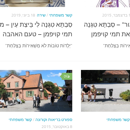
 2015
קשר משפחתי
/
שירה
18 ביוני, 2019
– סַבְתָּא טִגְּנָה
סַבְתָּא טִגְּנָה לִי בֵּיצַת עַיִן –
– מאת תמי קויפמן
תמי קויפמן – טעם האהבה
ירוֹת בַּצַּלַּחַת"
"יְלָדוֹת טוֹבוֹת לֹא מַשְׁאִירוֹת בַּצַּלַּחַת"
0
קשר משפחתי
ספורט בריאות וקורונה
/
קשר משפחתי
8 באוקטובר, 2015