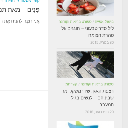
קשר משפחתי
/
שירה
4 ביוני, 2015
פָּנִים – מאת תמי
אֲנִי רוֹצָה לְהַנִּיחַ אֶת רֹא
בישול ואפייה
/
ספורט בריאות וקורונה
ליל סדר טבעוני – חוגגים על
טהרת הצומח
30 במרץ, 2015
ספורט בריאות וקורונה
/
קשר יומי
רצפת האגן, שיווי משקל ומה
שביניהם – לנשים בגיל
המעבר
20 בפברואר, 2018