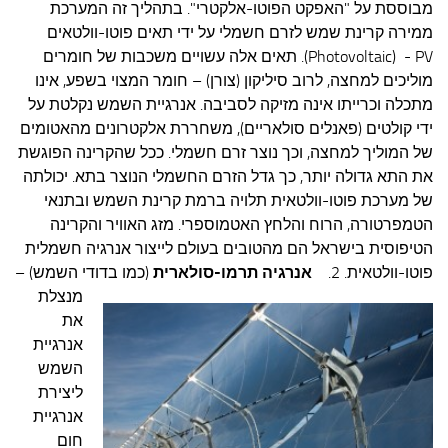
מבוססת על "האפקט הפוטו-אלקטרי". בתהליך זה המערכת
ממירה קרינת שמש לזרם חשמלי על ידי תאים פוטו-וולטאים
Photovoltaic) - PV). תאים אלה עשויים משכבות של חומרים
מוליכים למחצה, לרוב סיליקון (צורן) – חומר המצוי בשפע, אינו
מתכלה וכרייתו אינה מזיקה לסביבה. אנרגיית השמש נקלטת על
ידי קולטים (פאנלים סולאריים), משחררת אלקטרונים מהאטומים
של המוליך למחצה, וכך נוצר זרם חשמלי. ככל שהקרינה הפוגשת
את התא גדולה יותר, כך גדל הזרם החשמלי הנוצר בתא. יכולתה
של מערכת פוטו-וולטאית תלויה ברמת קרינת השמש ובתנאי
הטמפרטורה, הרוח והלחץ האטמוספרי. מזג האוויר והקרינה
הטיפוסית בישראל הם מהטובים בעולם לייצור אנרגיה חשמלית
פוטו-וולטאית.
2.
אנרגיה תרמו-סולארית
(כמו בדודי השמש) –
מנצלת
את
אנרגיית
השמש
ליצירת
אנרגיית
חום