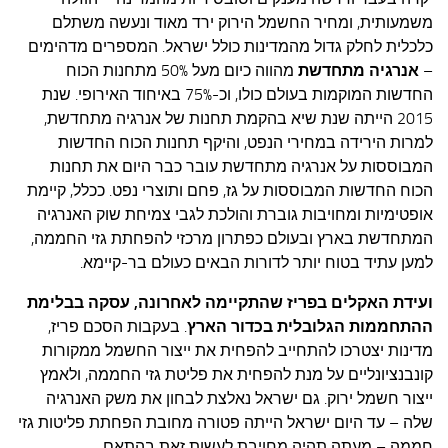
עצות סבתא
משמעותית, ומחיר החשמל הירוק ירד מאוד ונעשה משתלם
סבתא מספרת
כלכלית לחלק גדול מהמדינות כולל ישראל. המספרים מדהימים
–
אנרגיה מתחדשת
מהווה כיום מעל 50% מתחנות הכוח
נווה הבלוגים
החדשות המוקמות בעולם כולו, וכ-75% באיחוד האירופי. שנת
קשר משפחתי
2015 הייתה שנת שיא בהקמת תחנות של אנרגיה מתחדשת,
למרות הירידה במחירי הנפט, והיקף תחנות הכוח החדשות
פינת הנכד
המבוססות על אנרגיה מתחדשת עובר כבר היום את תחנות
כתבו אלינו
הכוח החדשות המבוססות על גז, פחם ותוצרי נפט.
ככלל, קיימת
אופטימיות ומחויבות גוברת והולכת לגבי צמיחת שוק האנרגיה
המתחדשת בארץ ובעולם כפתרון מרכזי להפחתת גזי החממה,
למען עתיד בטוח יותר לדורות הבאים כעולם בר-קיימא.
ועידת האקלים בפריז שהתקיימה לאחרונה, עסקה בבלימת
ההתחממות הגלובלית בכדור הארץ
. בעקבות הסכם פריז,
מדינות יצטרכו להתחייב להפחית את ייצור החשמל ממקורות
קונבנציונליים על מנת להפחית את פליטת גזי החממה, ולאמץ
ייצור חשמל ירוק. גם ישראל נאלצת לבחון את משק האנרגיה
שלה – עד היום ישראל הייתה פטורה מחובת הפחתת פליטות גזי
חממה – מעתה תהיה מחויבת לעשות זאת בהתאם