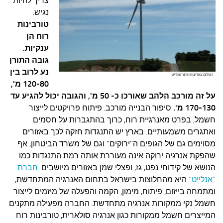
צריך להיות
נגיש.
טורבינות
רוח הן
ענקיות.
גובה התורן
נע לרוב בין
120-80 מ',
על זה מורכב הלהב שאורכו כ- 50 מ', והגובה יכול להגיע עד
170-130 מ'.
סיפור הבנייה מורכב.
פיתוח פרויקטים לייצור
חשמל, בפרט מאנרגיית רוח, כרוך בהתגברות על חסמים
ואתגרים משמעותיים. בארץ יש התנגדות חזקה לכך באזורים
מסוימים גם של הגופים ה"ירוקים" וגם של משרד הביטחון, אף
שהפקת אנרגיה ירוקה אינה מעוררת אותה רמת התנגדות כמו
הנושא של קידוחי נפט, גז, ופצלי שמן באזורים מיושבים.
חברת
"אנלייט"
היא מהחלוצות בישראל בתחום האנרגיה המתחדשת,
ומתמחה בייזום, פיתוח, מימון, הקמה והפעלה של מיזמים לייצור
חשמל נקי ממקורות אנרגיה מתחדשת. החברה מפעילה מתקנים
המייצרים חשמל ממקורות כגון אנרגיה סולארית, טורבינות רוח