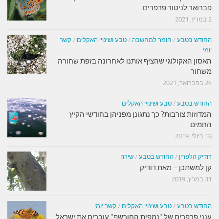
פברואר לניטור פרפרים
2 במרץ, 2021
החודש בטבע
/
חומר למחשבה
/
טבע ושינויי האקלים
/
קשר
יומי
האסון האקולוגי שהציף אותנו לאחרונה בזפת שחורה
משחור
24 בפברואר, 2021
החודש בטבע
/
טבע ושינויי האקלים
המדוזות צורבות? כך נתגונן מפניהן בחודשי הקיץ
החמים
16 ביולי, 2019
דודיק הלפרין
/
החודש בטבע
/
שירה
קן למשתכן – מאת דודיק
31 במרץ, 2019
החודש בטבע
/
טבע ושינויי האקלים
/
קשר יומי
ענני פרפרים של "נמפית החורשף" עוברים את ישראל