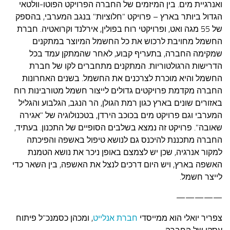
ואנרגיית מים. בין המיזמים של החברה הפרויקט הפוטו-וולטאי
הגדול ביותר בארץ – פרויקט "חלוציות" בנגב המערבי, בהספק
של 55 מגה ואט, ופרויקטי רוח בפולין, אירלנד וקרואטיה.
חברת
החשמל מחויבת לרכוש את כל החשמל המיוצר במתקנים
שמקימה החברה, בתעריף קבוע, לאחר שהמתקן עמד בכל
הדרישות הרגולטוריות. המתקנים מתחברים לקו של חברת
החשמל והיא מוכרת לצרכנים את החשמל.
בשנים האחרונות
החברה מקדמת פרויקטים גדולים לייצור חשמל מטורבינות רוח
באזורים שונים בארץ כגון רמת הגולן, הר הנגב, הגלבוע והגליל
המערבי וגם פרויקט מים בכוכב הירדן, בטכנולוגיה של "אגירה
שאובה". פרויקט זה נמצא בשלבים הסופיים של התכנון.
בעתיד,
החברה מתכננת להיכנס גם לנושא טיפול באשפה והפיכתה
למקור אנרגיה, שכן יש לצמצם באופן ניכר את נושא הטמנת
האשפה בארץ, ויש היום דרכים לנצל את האשפה, בין השאר כדי
לייצר חשמל.
—————
צפריר יואלי הוא ממייסדי
חברת אנלייט
, ומכהן כסמנכ"ל פיתוח