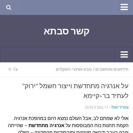
טבע ושינויי האקלים
קשר סבתא
החודש בטבע
תרבות ואמנות
שירה
חגים ומועדים
קשר יומי
חידושים ומחשבים
/
טבע ושינויי האקלים
0
ספורט בריאות וקורונה
חידושים ומחשבים
ימי הקורונה שלי
על אנרגיה מתחדשת וייצור חשמל "ירוק"
תחביבים
חומר למחשבה
לעתיד בר-קיימא
גרפיטי
ארכיון מאמרים
צפריר יואלי
· 11 במרץ 2016
נוסטלגיה
בישול ואפייה
אולי לא שמתם לב, אבל העולם נמצא היום במהפכת אנרגיה.
סרטונים ואנימציה
הקונדיטוריה
הקמת תחנות כוח המבוססות על
אנרגיה מתחדשת
– שהייתה
סרטים מומלצים
יקרה בעבר ודרשה מענקים וסובסידיות מהמדינה – הוזלה