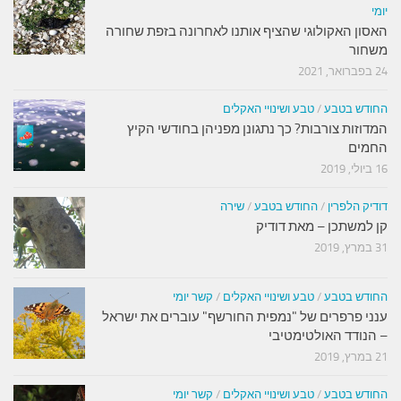
יומי
האסון האקולוגי שהציף אותנו לאחרונה בזפת שחורה
משחור
24 בפברואר, 2021
החודש בטבע
/
טבע ושינויי האקלים
המדוזות צורבות? כך נתגונן מפניהן בחודשי הקיץ
החמים
16 ביולי, 2019
דודיק הלפרין
/
החודש בטבע
/
שירה
קן למשתכן – מאת דודיק
31 במרץ, 2019
החודש בטבע
/
טבע ושינויי האקלים
/
קשר יומי
ענני פרפרים של "נמפית החורשף" עוברים את ישראל
– הנודד האולטימטיבי
21 במרץ, 2019
החודש בטבע
/
טבע ושינויי האקלים
/
קשר יומי