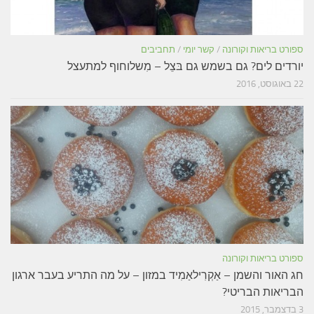
ספורט בריאות וקורונה
/
קשר יומי
/
תחביבים
יורדים לים? גם בשמש גם בּצֵל – מִשלוחוף למתעצל
22 באוגוסט, 2016
ספורט בריאות וקורונה
חג האור והשמן – אַקְרִילאַמִיד במזון – על מה התריע בעבר ארגון
הבריאות הבריטי?
3 בדצמבר, 2015