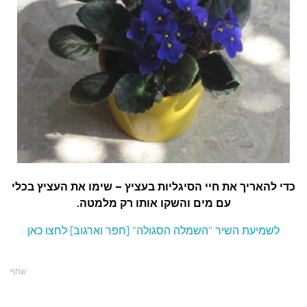
עצות סבתא
סבתא מספרת
נווה הבלוגים
קשר משפחתי
פינת הנכד
כתבו אלינו
כדי להאריך את חיי הסיגליות בעציץ – שימו את העציץ בכלי
עם מים והשקו אותו רק מלמטה.
לשמיעת השיר "השמלה הסגולה" [חפר וארגוב] לחצו כאן
שתף