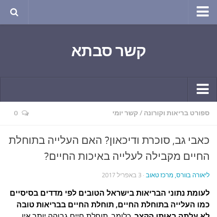
טבע ושינויי האקלים
קשר סבתא
החודש בטבע
תרבות ואמנות
שירה
חגים ומועדים
קשר יומי
ספורט בריאות וקורונה
/
קשר יומי
0
ספורט בריאות וקורונה
חידושים ומחשבים
ימי הקורונה שלי
כאבי גב, סוכרת ודיכאון? האם העלייה בתוחלת
תחביבים
חומר למחשבה
החיים מקבילה לעלייה באיכות החיים?
גרפיטי
ארכיון מאמרים
ליאורה בוורס, מרכז טאוב
· 3 באפריל 2017
נוסטלגיה
בישול ואפייה
לעומת נתוני הבריאות בישראל הטובים לפי מדדים בסיסיים
סרטונים ואנימציה
הקונדיטוריה
כמו העלייה בתוחלת החיים, תוחלת החיים בבריאות טובה
סרטים מומלצים
לא עלתה באותו הקצב
. כלומר, תוחלת חיים גבוהה יותר אין