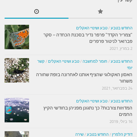
קשר עין
החודש בטבע
/
טבע ושינויי האקלים
"צמריר הקדד" פרפר נדיר בסכנת הכחדה – סקר
פברואר לניטור פרפרים
2 במרץ, 2021
החודש בטבע
/
חומר למחשבה
/
טבע ושינויי האקלים
/
קשר
יומי
האסון האקולוגי שהציף אותנו לאחרונה בזפת שחורה
משחור
24 בפברואר, 2021
החודש בטבע
/
טבע ושינויי האקלים
המדוזות צורבות? כך נתגונן מפניהן בחודשי הקיץ
החמים
16 ביולי, 2019
דודיק הלפרין
/
החודש בטבע
/
שירה