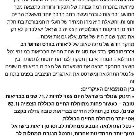
עצות סבתא
פירושה בהכרח רמה גבוהה של תפקוד ורווחה. כתוצאה מכך
סבתא מספרת
המושג "בריאות טובה" נעשה רחב הרבה יותר משאלת החיים
והמוות, והשאלה היא מהו המחיר של העלייה המבורכת בתוחלת
נווה הבלוגים
החיים והזדקנות האוכלוסייה הצפויה בישראל. יש לבדוק לא רק
קשר משפחתי
את משך שנות חייו של אדם, אלא גם את איכותן.
מחקר חדש של מרכז טאוב של
ליאורה בוורס ופרופ' דב
פינת הנכד
צ'רניחובסקי
בדק את סוגיית שנות החיים הבריאות במונחי נטל
כתבו אלינו
התחלואה, המודד אובדן תפקוד לצד התייחסות לתמותה. בין
השאר המחקר מראה את השפעתם של מצבים בריאותיים שונים
על נטל התחלואה ומשרטט את האתגרים הניצבים בפנינו בתחום
זה.
בין הממצאים העיקריים:
•
תינוק שנולד בישראל היום צפוי לחיות 71.7 שנים בבריאות
טובה – כעשור פחות מתוחלת החיים הכוללת הצפויה (82.1
שנים). כמו כן, תוחלת החיים בבריאות טובה גדלה בקצב
אטי יותר מתוחלת החיים הכוללת.
• נטל התחלואה הנובע ממחלות לב וסרטן ריאות בישראל
נמוך יותר מבמדינות אחרות, והנטל הנגרם ממחלות לב