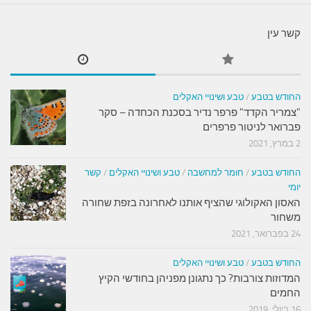
קשר עין
החודש בטבע
/
טבע ושינויי האקלים
"צמריר הקדד" פרפר נדיר בסכנת הכחדה – סקר
פברואר לניטור פרפרים
2 במרץ, 2021
החודש בטבע
/
חומר למחשבה
/
טבע ושינויי האקלים
/
קשר
יומי
האסון האקולוגי שהציף אותנו לאחרונה בזפת שחורה
משחור
24 בפברואר, 2021
החודש בטבע
/
טבע ושינויי האקלים
המדוזות צורבות? כך נתגונן מפניהן בחודשי הקיץ
החמים
16 ביולי, 2019