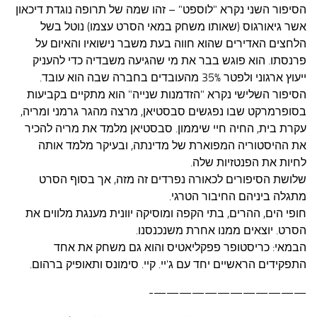
הסיפור השני נקרא "לוספט" – זהו שמה של תרופה נוגדת דיכאון
אשר גיאורגוס (שאותו משחק במאי הסרט עצמו) נוטל בשל
הלחצים האדירים שהוא חווה בעת משבר נישואיו והאיום על
פרנסתו. הוא פוגש בבר את מי שהגיעה משבדיה כדי להעניק
ייעוץ ארגוני ולפטר 35% מהעובדים בחברה שבה הוא עובד.
הסיפור השלישי נקרא "הזדמנות שנייה" הוא מתקיים בקביעות
בסופרמרקט שבו נפגשים סבסטיאן, מרצה מהגר גרמני ומריה,
עקרת בית, החיה חיי שיממון. סבסטיאן מלמד את מריה להכיר
את ההיסטוריה המפוארת של מדינתה, ובעיקר מלמד אותה
לחיות את הפנטזיות שלה.
שלושת הסיפורים לכאורה נפרדים זה מזה, אך בסוף הסרט
מתגלה ביניהם החיבור הטרגי.
חופי הים, ההרים, בתי הקפה ומוסיקה יוונית מענגת מלווים את
הסרט. יוצאים ממנו אחרת משנכנסנו.
הבמאי: כריסטופר פפקליאטיס והוא גם משחק את אחד
התפקידים הראשיים יחד עם ג'יי. קיי. סימונס ותאופיק ברהום.
————————————-