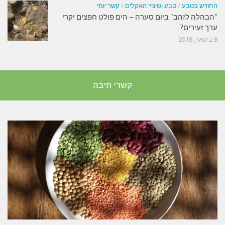
החודש בטבע
/
טבע ושינויי האקלים
/
קשר יומי
"הבהלה לזהב" ביום סערה – הים פולט חפצים יקרי
ערך זעירים?
8 בינואר, 2018
קשרי חיבה