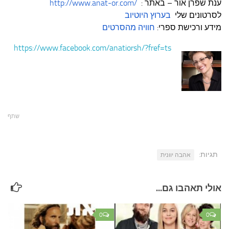
ענת שפרן אור – באתר
:
http://www.anat-or.com/
לסרטונים שלי
בערוץ היוטיוב
מידע ורכישת ספרי:
חוויה מהסרטים
https://www.facebook.com/anatiorsh/?fref=ts
שתף
תגיות:
אהבה יוונית
אולי תאהבו גם...
0
0