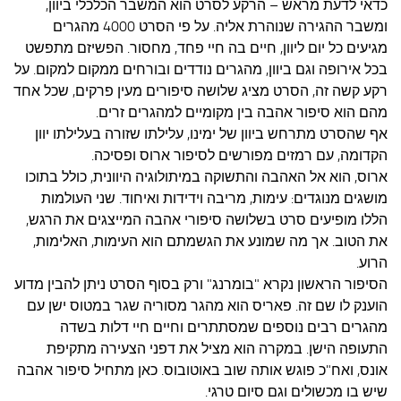
כדאי לדעת מראש – הרקע לסרט הוא המשבר הכלכלי ביוון,
ומשבר ההגירה שנוהרת אליה. על פי הסרט 4000 מהגרים
מגיעים כל יום ליוון, חיים בה חיי פחד, מחסור. הפשיזם מתפשט
בכל אירופה וגם ביוון, מהגרים נודדים ובורחים ממקום למקום. על
רקע קשה זה, הסרט מציג שלושה סיפורים מעין פרקים, שכל אחד
מהם הוא סיפור אהבה בין מקומיים למהגרים זרים.
אף שהסרט מתרחש ביוון של ימינו, עלילתו שזורה בעלילתו יוון
הקדומה, עם רמזים מפורשים לסיפור ארוס ופסיכה.
ארוס, הוא אל האהבה והתשוקה במיתולוגיה היוונית, כולל בתוכו
מושגים מנוגדים: עימות, מריבה וידידות ואיחוד. שני העולמות
הללו מופיעים סרט בשלושה סיפורי אהבה המייצגים את הרגש,
את הטוב. אך מה שמונע את הגשמתם הוא העימות, האלימות,
הרוע.
הסיפור הראשון נקרא "בומרנג" ורק בסוף הסרט ניתן להבין מדוע
הוענק לו שם זה. פאריס הוא מהגר מסוריה שגר במטוס ישן עם
מהגרים רבים נוספים שמסתתרים וחיים חיי דלות בשדה
התעופה הישן. במקרה הוא מציל את דפני הצעירה מתקיפת
אונס, ואח"כ פוגש אותה שוב באוטובוס. כאן מתחיל סיפור אהבה
שיש בו מכשולים וגם סיום טרגי.