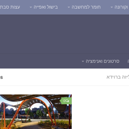
קורונה
חומר למחשבה
בישול ואפייה
עצות סבת
סרטונים ואנימציה
יזה ברוידא
26
0