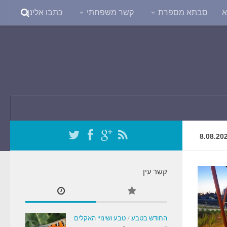
א
סבתא מספרת
קשר משפחתי
כתבו אלינו
8.08.20
קשר עין
החודש בטבע
/
טבע ושינויי האקלים