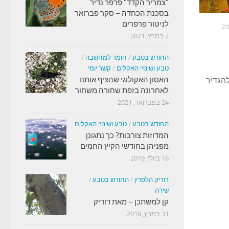
"צמריר הקדד" פרפר נדיר
בסכנת הכחדה – סקר פברואר
לניטור פרפרים
2 במרץ, 2021
החודש בטבע
/
חומר למחשבה
/
טבע ושינויי האקלים
/
קשר יומי
האסון האקולוגי שהציף אותנו
להגדיר
לאחרונה בזפת שחורה משחור
24 בפברואר, 2021
החודש בטבע
/
טבע ושינויי האקלים
המדוזות צורבות? כך נתגונן
מפניהן בחודשי הקיץ החמים
16 ביולי, 2019
דודיק הלפרין
/
החודש בטבע
/
שירה
קן למשתכן – מאת דודיק
31 במרץ, 2019