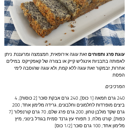
עצות סבתא
סבתא מספרת
נווה הבלוגים
קשר משפחתי
פינת הנכד
כתבו אלינו
עוגת פרג ותפוחים
זאת עוגה אירופאית, חמצמצה ומרעננת. ניתן
לאפותה בתבניות אינגליש קייק או בצורה של קאפקייקס. במילים
אחרות, זבמקור זאת עוגה ללא קמח, ולא עוגה שהוסבה לימי
הפסח.
המרכיבים:
240 גרם חמאה [1 כוס]; 240 גרם אבקת סוכר [2 כוסות]; 4
ביצים מופרדות לחלמונים וחלבונים; גרידה מלימון אחד; 200
גרם שקד מולבן טחון; 200 גרם פרג שלם; 70 גרם קורנפלור [7
כפות]; קורט מלח; 3 תפוחי עץ גרנד סמית בגודל בינוני; מיץ
מלימון אחד; 100 גרם סוכר [1/2 כוס]