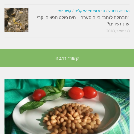
החודש בטבע
/
טבע ושינויי האקלים
/
קשר יומי
"הבהלה לזהב" ביום סערה – הים פולט חפצים יקרי
ערך זעירים?
8 בינואר, 2018
קשרי חיבה