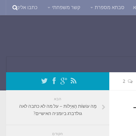
א
סבתא מספרת
קשר משפחתי
כתבו אלינו
2
הבא
מָה עוֹשֹוֹת הָאַיָּלוֹת – על מה לא כתבה לאה
גולדברג ביומניה האישיים?
הקודם