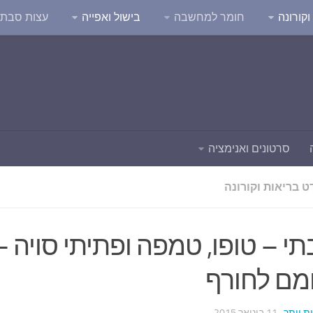
קורונה
חומר למחשבה
בישול ואפייה
עצות סבת
סרטונים ואנימציה
ט בריאות וקורונה
תי – טופו, טמפה ופתיתי סויה –
מם לחורף
ות יותר
· 11 בינואר 2015