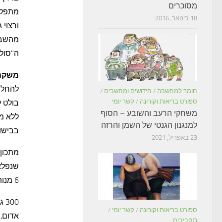
מסוכרים
18 בינואר, 2016
ורצוי 
מהשבבי
ה"סולי
משקה 
להחלי
חומר למחשבה
/
חידושים ומחשבים
/
ספורט בריאות וקורונה
/
קשר יומי
בולט ל
משחקי הרעב והשובע – הסוף
ללא מל
למנגנון הגנטי של השמן והרזה
בבישול
23 באפריל, 2021
מתכון
6 מנות:
300 גרם
ספורט בריאות וקורונה
/
קשר יומי
/
תחביבים