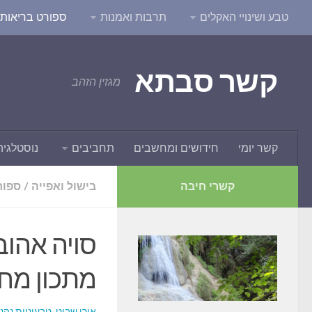
טבע ושינויי האקלים
תרבות ואמנות
ספורט בריאות ו
קשר סבתא
מגזין הזהב
קשר יומי
חידושים ומחשבים
תחביבים
נוסטלגיה
קשרי חיבה
בישול ואפייה
/
ספור
סויה אהוב
מתכון מח
אורי שביט, טבעוניות נהנ