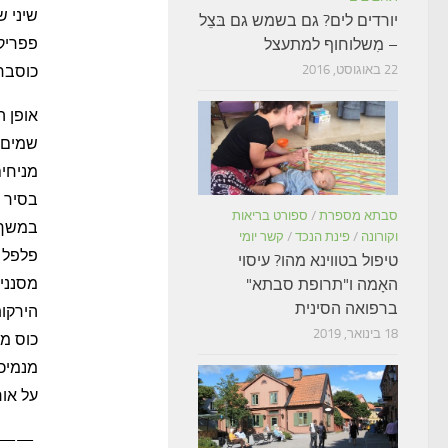
יורדים לים? גם בשמש גם בּצֵל
– מִשלוחוף למתעצל
22 באוגוסט, 2016
כוסברה
אופן ה
שמים 
מניחים 
בסיר 
סבתא מספרת
/
ספורט בריאות
וקורונה
/
פינת הנכד
/
קשר יומי
פלפל וג
טיפול בטווינא מהו? עיסוי
מסננים
האָמה ו"תרופת סבתא"
ברפואה הסינית
הירקות
18 בינואר, 2019
כוס מי
על אור
———