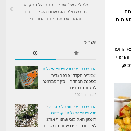
גלגוליה של ושתי – יחסם של המקרא,
מה
מדרש חז"ל, הפרשנות הפמיניסטית
והמדרש הפמיניסטי המודרני
טעימים
קשר עין
א הדופן
והדעות
כוש,
החודש בטבע
/
טבע ושינויי האקלים
"צמריר הקדד" פרפר נדיר
בסכנת הכחדה – סקר פברואר
לניטור פרפרים
2 במרץ, 2021
החודש בטבע
/
חומר למחשבה
/
טבע ושינויי האקלים
/
קשר יומי
האסון האקולוגי שהציף אותנו
לאחרונה בזפת שחורה משחור