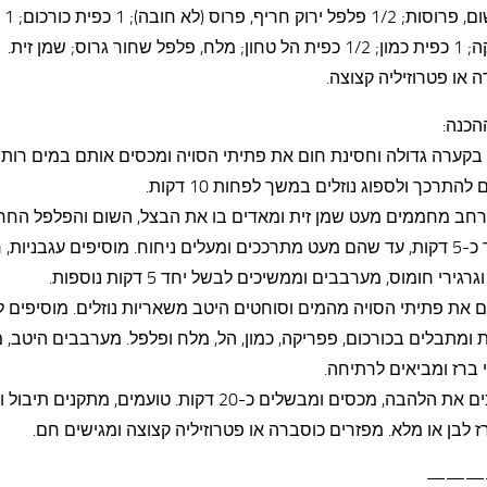
שיני שום,
פפריקה; 1 כפית כמון; 1/2 כפית הל טחון; מלח, פלפל שחור גרוס; שמן 
 או פטרוזיליה קצוצה.
הכנה:
בקערה גדולה וחסינת חום את פתיתי הסויה ומכסים אותם במים רותח
להתרכך ולספוג נוזלים במשך לפחות 10 דקות.
רחב מחממים מעט שמן זית ומאדים בו את הבצל, השום והפלפל החר
במשך כ-5 דקות, עד שהם מעט מתרככים ומעלים ניחוח. מוסיפים עגבניות, 
רגירי חומוס, מערבבים וממשיכים לבשל יחד 5 דקות נוספות.
 את פתיתי הסויה מהמים וסוחטים היטב משאריות נוזלים. מוסיפים ל
 ומתבלים בכורכום, פפריקה, כמון, הל, מלח ופלפל. מערבבים היטב, 
 ברז ומביאים לרתיחה.
מנמיכים את הלהבה, מכסים ומבשלים כ-20 דקות. טועמים, מתקנים 
ז לבן או מלא. מפזרים כוסברה או פטרוזיליה קצוצה ומגישים חם.
——