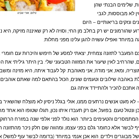
ת, שלימים הבנתי שהן
ן לא מבוססות, לגבי
ים ונזקים בריאותיים – היום
וע שהורמונים יש רק בחלב מן החי, וסויה לא רק שאיננה מזיקה, היא 
 במיוחד ואפילו עשויה להגן עלינו מפני מחלות.
ם המעבר לתזונה צמחית, יצאתי למסע של חיפוש והיכרות עם חומרי 
 שהרחיב לאין שיעור את המזווה הטבעוני שלי. בין היתר גיליתי את הס
צריה, ומאז, אני מודה, אני מאוהבת. קל לעבוד איתה, היא מזינה ומשב
ת באהבה שילובים וטעמים שונים, הכול בהתאם למה שאתם אוהבים. 
 אתכם להכיר ולהתיידד איתה גם.
 לא מעט אנשים נרתעים ממנו, אולי בגלל ניסיון לא מוצלח שהשאיר 
ן ונטול טעם. בפועל, אם רק תעבדו איתו נכון, תגלו שטופו הוא אחד מח
מתמסרים והטעימים ביותר. הוא נולד לפני אלפי שנה במזרח הרחוק,
 לבשר אלא כחומר גלם בפני עצמו, ומהווה שם חלק ניכר מהתזונה ה
של מבוגרים וילדים. הוא אכן אנמי במיוחד (בדומה לבשר עוף למשל) א