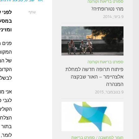
ספורט בריאות וקורונה
מהי נטורופתיה?
לפני 
שתף
9 ביוני, 2014
במסעד
ומזיני
פ
נים 
המקורו
של המ
ספורט בריאות וקורונה
הקדומו
פיתוח תרופה חדשה למחלת
אלצהיימר – האור שבקצה
לבשל
המנהרה
אני מו
9 בנובמבר, 2015
לגבי 
הקולינ
הצלחת
בתור ח
לומר, 
חומר למחשבה
/
ספורט בריאות