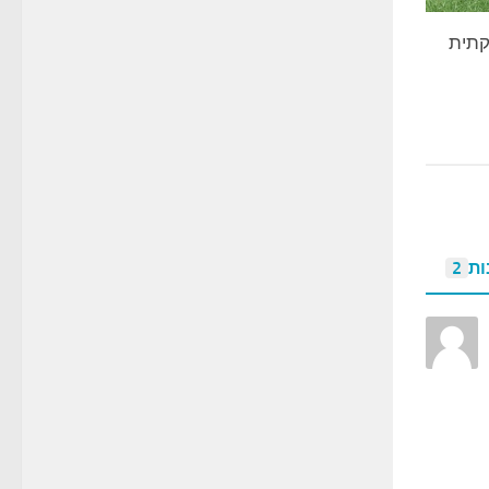
קתית
ות
2