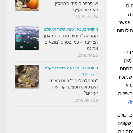
יש פרפרים פה? בחמסין
סיס
באמצע הקיץ?
דה
24 ביולי, 2018
. אפשר
החודש בטבע
/
טבע ושינויי האקלים
 לנסות.
המדוזה "חוטית נודדת" ומנגנון
הצריבה – כמו בסרט "מוצאים
את נמו"
זרח
5 ביולי, 2018
(לכן
החודש בטבע
/
טבע ושינויי האקלים
התססה
/
קשר יומי
 שמזכיר
"הבהלה לזהב" ביום סערה –
 או
הים פולט חפצים יקרי ערך
זעירים?
בשילים
8 בינואר, 2018
h
ע… כולם
 שקונים
תחונים