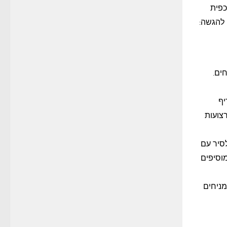
 פרוסות; 1/2 פלפל ירוק חריף, פרוס (לא חובה); 1 כפית כורכום; 1 כפית
זית. להגשה:
ים.
יף
רצועות
סיר עם
מוסיפים
תיבול ומניחים