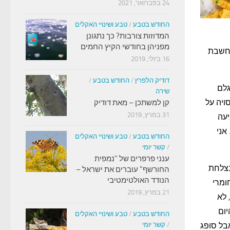
24 בפברואר, 2021
החודש בטבע
/
טבע ושינויי האקלים
המדוזות צורבות? כך נתגונן
מפניהן בחודשי הקיץ החמים
נחשבת
16 ביולי, 2019
דודיק הלפרין
/
החודש בטבע
/
גלם
שירה
ויה על
קן למשתכן – מאת דודיק
31 במרץ, 2019
יעה
אני
החודש בטבע
/
טבע ושינויי האקלים
/
קשר יומי
ענני פרפרים של "נמפית
בצלחת
החורשף" עוברים את ישראל –
הנודד האולטימטיבי
ומרי
21 במרץ, 2019
 לא
יום
החודש בטבע
/
טבע ושינויי האקלים
בל סופג
/
קשר יומי