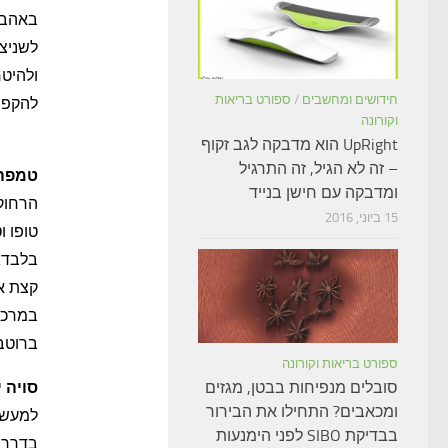
באהבה 
לשניצל
ולהיטח
חידושים ומחשבים
/
ספורט בריאות
להקפיא
וקורונה
UpRight הוא מדבקה לגב זקוף
– זה לא הגיל, זה התרגיל
טמפה
ומדבקה עם חישן בנייד
הרחוק,
15 ביוני, 2016
טופו 
בלבד. 
קצת אג
במרכול
ברוטב
ספורט בריאות וקורונה
סויה 
סובלים מנפיחות בבטן, מגזים
ומכאבים? התחילו את הבירור
למעשה 
בבדיקת SIBO לפני הימנעות
בדרך 