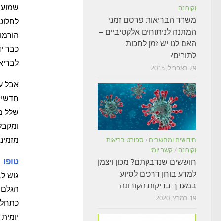
שמועו
וקורונה
משרד הבריאות פרסם זמני
לחלוטי
המתנה לניתוחים אלקטיביים –
הורמונ
האם לנו יש זמן לחכות
כבר יד
לתורים?
לבריאה
29 באפריל, 2015
אבל ע
חדשים,
שלל מו
ומקבל
מזמינה
חידושים ומחשבים
/
ספורט בריאות
וקורונה
/
קשר יומי
טופו
–
חוששים שנדבקתם? מכון ויצמן
למדע בוחן דרכים לסיוע
גוש לב
במערך בדיקות הקורונה
הגלם ה
19 במרץ, 2020
כתחליף
יומית 