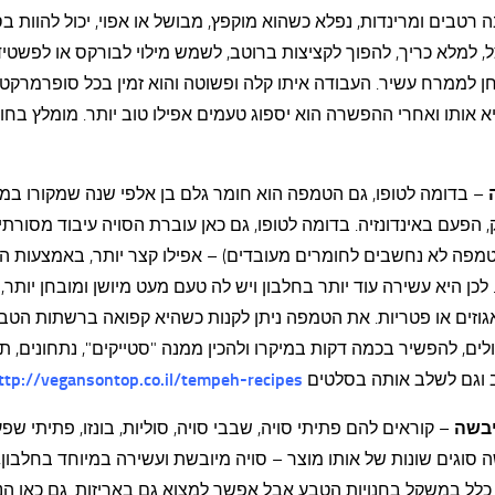
רטבים ומרינדות, נפלא כשהוא מוקפץ, מבושל או אפוי, יכול להוות ב
, למלא כריך, להפוך לקציצות ברוטב, לשמש מילוי לבורקס או לפשטי
ן לממרח עשיר. העבודה איתו קלה ופשוטה והוא זמין בכל סופרמרקט
 אותו ואחרי ההפשרה הוא יספוג טעמים אפילו טוב יותר. מומלץ בחום
– בדומה לטופו, גם הטמפה הוא חומר גלם בן אלפי שנה שמקורו במ
 הפעם באינדונזיה. בדומה לטופו, גם כאן עוברת הסויה עיבוד מסורתי 
וטמפה לא נחשבים לחומרים מעובדים) – אפילו קצר יותר, באמצעות 
לכן היא עשירה עוד יותר בחלבון ויש לה טעם מעט מיושן ומובחן יותר,
וזים או פטריות. את הטמפה ניתן לקנות כשהיא קפואה ברשתות הטבע
ים, להפשיר בכמה דקות במיקרו ולהכין ממנה "סטייקים", נתחונים, ת
 וגם לשלב אותה בסלטים
ttp://vegansontop.co.il/tempeh-recipes/
יבשה
– קוראים להם פתיתי סויה, שבבי סויה, סוליות, בונזו, פתיתי שפ
סוגים שונות של אותו מוצר – סויה מיובשת ועשירה במיוחד בחלבון,
כלל במשקל בחנויות הטבע אבל אפשר למצוא גם באריזות. גם כאן הנ