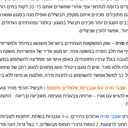
מתפקדים בדומה לנתחוני עוף, אחרי שמשרים אותם 20-15 ד
גם מתובלים. מכינים איתם מוקפץ, תבשילים ואפילו מנה בסגנון שווארמ
ם הקטנים יותר מכינים תבשיל בסגנון "בולונז" ומהנתחים הגדולים,
ות", אפשר להכין שניצלים.
סויה
– שוק המשקאות הצמחיים בישראל משגשג במיוחד ולמעדיפי
ף את חלב הפרה במשקה אחר, יש מגוון אדיר של אפשרויות. משקה ה
טובה בגלל ערכיו התזונתיים, באופן אישי אני ממליצה להשתמש במש
ח וללא סוכר, שיש לו טעם נייטרלי והוא מתאים למגוון רחב של שימוש
. כך למשל אפשר להשתמש בו להכנת פירה, פולנטה או מיונז ללא ביצ
שבבי סויה עם עגבניות, פלפלים וחומוס
-
תבשיל חורפי מהיר וטעי
שבבי סויה