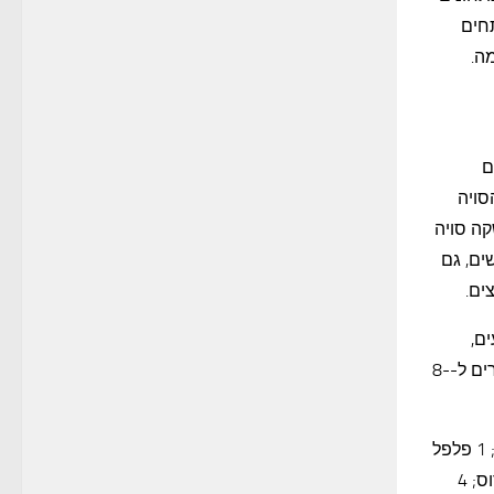
קות במים רותחים
ה.
ם
סויה
קה סויה
ים, גם
ים.
ם,
שנפלא להגיש עם אורז – ארוחה צבעונית וטעימה, משביעה ובריאה. החומרים ל-8-
ארוכים בהירים; 3-4 עגבניות בשלות, חתוכות לקוביות; 1 פלפל
אדום, חתוך לרצועות; 2 כוסות גרגירי חומוס מבושלים; 1 בצל גדול, חצוי ופרוס; 4