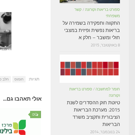
ספורט בריאות וקורונה
/
קשר
משפחתי
התקווה ותפקידה בשמירה על
בריאות נפשית ופיזית במצבי
חולי ומשבר – חלק א
8 באוקטובר, 2015
תגיות:
חומוס
חלב סו
חומר למחשבה
/
ספורט בריאות
וקורונה
אולי תאהבו גם...
טיוטת חוק ההסדרים לשנת
2015: מערכת הבריאות
0
הציבורית ותקציב משרד
הבריאות
24 בנובמבר, 2014