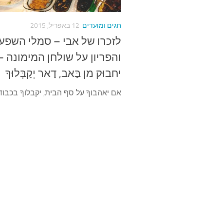
חגים ומועדים
12 באפריל, 2015
לזכרו של אבי – סמלי השפע
והפריון על שולחן המימונה – 
יחבוּק מן בַּאב, דַאר יְקַבְּלוּךָ
אם יאהבוךָ על סף הבית, יקבלוךָ בכבוד