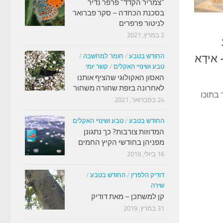
"צמריר הקדד" פרפר נדיר
בסכנת הכחדה – סקר פברואר
לניטור פרפרים
2 במרץ, 2021
אידָא
החודש בטבע
/
חומר למחשבה
/
טבע ושינויי האקלים
/
קשר יומי
האסון האקולוגי שהציף אותנו
לאחרונה בזפת שחורה משחור
 בתוכו
24 בפברואר, 2021
החודש בטבע
/
טבע ושינויי האקלים
המדוזות צורבות? כך נתגונן
מפניהן בחודשי הקיץ החמים
16 ביולי, 2019
דודיק הלפרין
/
החודש בטבע
/
שירה
קן למשתכן – מאת דודיק
31 במרץ, 2019