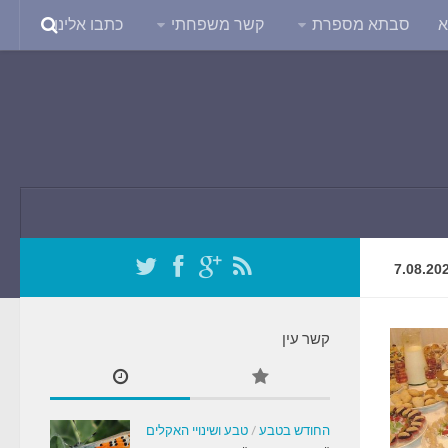
א
סבתא מספרת
קשר משפחתי
כתבו אלינו
7.08.20
קשר עין
החודש בטבע
/
טבע ושינויי האקלים