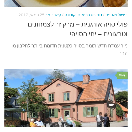
עצות סבתא
סבתא מספרת
בישול ואפייה
/
ספורט בריאות וקורונה
/
קשר יומי
25 במאי, 2017
נווה הבלוגים
פולי סויה אורגנית – מרק זך לצמחונים
קשר משפחתי
וטבעונים – יחי הסויה!
פינת הנכד
נייר עמדה חדש תומך בסויה כקטנית הדומה ביותר לחלבון מן
החי
כתבו אלינו
0