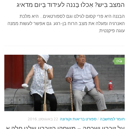
המצב בִּיש? אִכלוּ בָּננה לעידוד בְּיום מדאיג
הבננה היא פרי קסום לגילנו וגם לספורטאים… היא מלכת
האנרגיה ומעלה את מצב הרוח בן-רגע. גם אפשר לעשות ממנה
עוגה פיקנטית.
0
חומר למחשבה
/
ספורט בריאות וקורונה
22 באוגוסט, 2016
על זיכרון ושכחה – משחקי הזיכרון שלנו חלק א