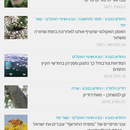
2 במרץ, 2021
החודש בטבע
/
חומר למחשבה
/
טבע ושינויי האקלים
/
קשר
יומי
האסון האקולוגי שהציף אותנו לאחרונה בזפת שחורה
משחור
24 בפברואר, 2021
החודש בטבע
/
טבע ושינויי האקלים
המדוזות צורבות? כך נתגונן מפניהן בחודשי הקיץ
החמים
16 ביולי, 2019
דודיק הלפרין
/
החודש בטבע
/
שירה
קן למשתכן – מאת דודיק
31 במרץ, 2019
החודש בטבע
/
טבע ושינויי האקלים
/
קשר יומי
ענני פרפרים של "נמפית החורשף" עוברים את ישראל