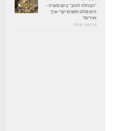
"הבהלה לזהב" ביום סערה –
הים פולט חפצים יקרי ערך
זעירים?
8 בינואר, 2018