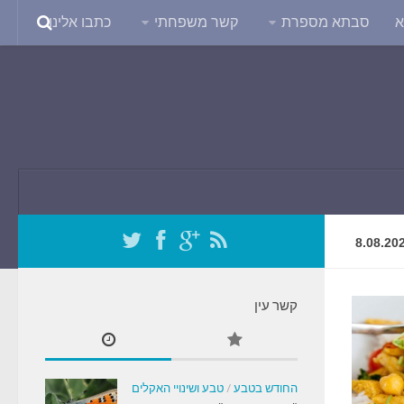
א
סבתא מספרת
קשר משפחתי
כתבו אלינו
8.08.20
קשר עין
החודש בטבע
/
טבע ושינויי האקלים