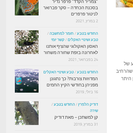
"צמריר הקדד" פרפר נדיר
בסכנת הכחדה – סקר פברואר
לניטור פרפרים
2 במרץ, 2021
החודש בטבע
/
חומר למחשבה
/
טבע ושינויי האקלים
/
קשר יומי
האסון האקולוגי שהציף אותנו
לאחרונה בזפת שחורה משחור
24 בפברואר, 2021
 של
 שהרחיב
החודש בטבע
/
טבע ושינויי האקלים
 היתר
המדוזות צורבות? כך נתגונן
מפניהן בחודשי הקיץ החמים
16 ביולי, 2019
דודיק הלפרין
/
החודש בטבע
/
שירה
קן למשתכן – מאת דודיק
31 במרץ, 2019