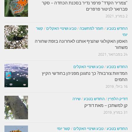
"צמריר הקדד" פרפר נדיר בסכנת הכחדה – סקר
פברואר לניטור פרפרים
2 במרץ, 2021
החודש בטבע
/
חומר למחשבה
/
טבע ושינויי האקלים
/
קשר
יומי
האסון האקולוגי שהציף אותנו לאחרונה בזפת שחורה
משחור
24 בפברואר, 2021
החודש בטבע
/
טבע ושינויי האקלים
המדוזות צורבות? כך נתגונן מפניהן בחודשי הקיץ
החמים
16 ביולי, 2019
דודיק הלפרין
/
החודש בטבע
/
שירה
קן למשתכן – מאת דודיק
31 במרץ, 2019
החודש בטבע
/
טבע ושינויי האקלים
/
קשר יומי