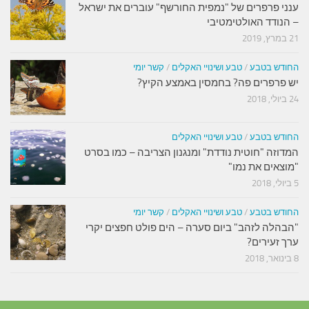
ענני פרפרים של "נמפית החורשף" עוברים את ישראל
– הנודד האולטימטיבי
21 במרץ, 2019
החודש בטבע
/
טבע ושינויי האקלים
/
קשר יומי
יש פרפרים פה? בחמסין באמצע הקיץ?
24 ביולי, 2018
החודש בטבע
/
טבע ושינויי האקלים
המדוזה "חוטית נודדת" ומנגנון הצריבה – כמו בסרט
"מוצאים את נמו"
5 ביולי, 2018
החודש בטבע
/
טבע ושינויי האקלים
/
קשר יומי
"הבהלה לזהב" ביום סערה – הים פולט חפצים יקרי
ערך זעירים?
8 בינואר, 2018