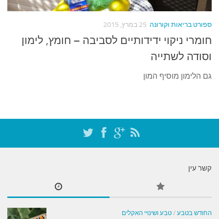
עצות סבתא
סבתא מספרת
ספורט בריאות וקורונה
25 במרץ, 2015
נווה הבלוגים
חומרי ניקוי ידידותיים לסביבה – חומץ, לימון
קשר משפחתי
וסודה לשתייה
פינת הנכד
גם הלימון מוסיף המון
כתבו אלינו
קשר עין
החודש בטבע
/
טבע ושינויי האקלים