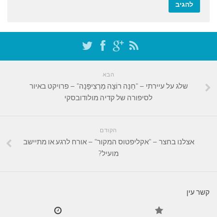
הבא
שלג על עיירתי – "חַנָּה רוֹצָה מַרְצִיפָּנָה" – פרויקט באיור
לסיפורה של קדיה מולודובסקי
הקודם
אצלנו בחצר – "אקליפטוס המקור" – אורח לרגע או מתיישב
מועיל?
קשר עין