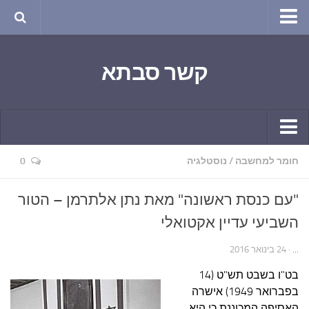
טבע ושינויי האקלים
קשר סבתא
החודש בטבע
תרבות ואמנות
שירה
חגים ומועדים
קשר יומי
חומר למחשבה
/
נוסטלגיה
0
ספורט בריאות וקורונה
חידושים ומחשבים
ימי הקורונה שלי
"עם כנסת ראשונה" מאת נתן אלתרמן – הטור
תחביבים
חומר למחשבה
השביעי עדיין אקטואלי
גרפיטי
ארכיון מאמרים
...
· 24 בינואר 2016
נוסטלגיה
בישול ואפייה
בט"ו בשבט תש"ט
(14
סרטונים ואנימציה
הקונדיטוריה
בפברואר 1949) אישרה
סרטים מומלצים
האסיפה המכוננת כי היא