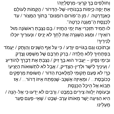
וְחוֹלְפִים בָּךְ קִרְעֵי-מַרְסֶלְיֶזָה!
אַתְּ יָפָה כַיָּפוֹת בִּבְנוֹתָיו-שֶׁל-הַדְּרוֹר / הֲקָּמוֹת לְעוֹלָם
כְּאַנְדַּרְטָה. / מִן הַ"פוֹרוּם רוֹמַנּוּם" בְּתוֹךְ הַמָּצוֹר / עַד
לִכְנֶסֶת הַ"מַּגְנָה כַרְטָה".
לוּ תָמִיד תִּזְכְּרִי אֶת יְמֵי הַחֲזִיז / בָּם נִצַּבְתְּ רִאשׁוֹנָה מוּל
רוֹאַיִךְ! / וּמַגַּע הַשִּׁגְרָה אֶת לֵחֵךְ לֹא יָנִיס / וּנְעוּרַיִךְ יוּכְלוּ
לְנִירַיִךְ!
וּבְתוֹכֵנוּ וְגַם בַּגּוֹיִים יִוָּדַע / כִּי עַל אַף הַשָּׁנִים וְהַוֶּתֶק / יַעֲמֹד
בִּפְתָחַיִךְ לְלֹא חֲלֻדַּה / בְּרַק חַרְבָּם שֶׁל מִשְׁפָּט וָצֶדֶק.
ובִימֵי נִסָּיוֹן – יַעֲבִיר הוּא בָךְ זִיק / נִצַּבְתְּ אֶת דְּבָרֵךְ לְהוֹדִיעַ
/ וְעֵינַיִךְ לַיֹּשֶׁר וּלְדִין-הַצַּדִּיק, / אֲבָל לֹא לִתְשׁוּאוֹת הַיָּצִיעַ!
כָּךְ! לֹא פַעַם תָּקוּמִי לִמְלֶאכֶת הַדּוֹר / חֲשׂוּפַת מַרְפְּקִים
כְּכוֹבֶסֶת… / וּמֵאֵיזֶה אֶשְׁנָב-שֶׁנִּפְתַּח אֵיזוֹ דְרוֹר… / אָז
תָּבוֹא אֶל הֵיכָל הַכְּנֶסֶת.
וּבְעוֹפָהּ יְלָווּה צִירִים בְּמַבָּט / וְרַבִּים לֹא יֵדְעוּ כִּי אֶל-הֵנָּה /
הִיא הִגִּיעָה יָשָׁר מֵאוֹתוֹ עֶרֶב-שְׁבָט / שֶׁאֵי-פַעַם סָעַר
מֵעָלֵינוּ.