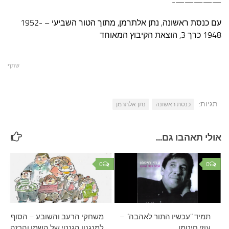
—————-
עם כנסת ראשונה, נתן אלתרמן, מתוך הטור השביעי – 1952-
1948 כרך 3, הוצאת הקיבוץ המאוחד
שתף
תגיות:
כנסת ראשונה
נתן אלתרמן
אולי תאהבו גם...
0
0
תמיד "עכשיו התור לאהבה" –
משחקי הרעב והשובע – הסוף
עוזי חיטמן
למנגנון הגנטי של השמן והרזה