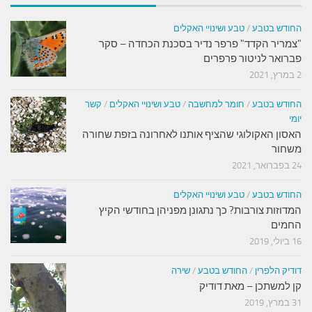
החודש בטבע
/
טבע ושינויי האקלים
"צמריר הקדד" פרפר נדיר בסכנת הכחדה – סקר
פברואר לניטור פרפרים
2 במרץ, 2021
החודש בטבע
/
חומר למחשבה
/
טבע ושינויי האקלים
/
קשר
יומי
האסון האקולוגי שהציף אותנו לאחרונה בזפת שחורה
משחור
24 בפברואר, 2021
החודש בטבע
/
טבע ושינויי האקלים
המדוזות צורבות? כך נתגונן מפניהן בחודשי הקיץ
החמים
16 ביולי, 2019
דודיק הלפרין
/
החודש בטבע
/
שירה
קן למשתכן – מאת דודיק
31 במרץ, 2019