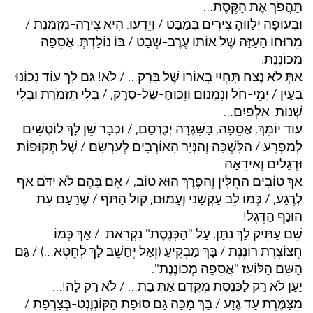
תַּהֲפֹךְ אֶת הַקֶּסֶת…
וּבְעוּפָה יְלַווּהָ צִירִים בְּמַבַּט / וְיֵדְעוּ: הִיא צִירָהּ-מְזֻמֶּנֶת /
מֵרוּחוֹ הָעַזָּה שֶׁל אוֹתוֹ עֶרֶב-שְׁבָט / בּוֹ נוֹלַדְתְּ, אֲסֵפָה
מְכוֹנֶנֶת.
אַתְּ לֹא נֶצַח תִּחְיִי בְאוֹרוֹ שֶׁל בָּרָק… / לֹא! גַּם לָךְ עוֹד נָכוֹנוּ
בְעַיִן / יְמֵי-חֹל וְנִמְנוּם וּוִכּוּחַ-שֶׁל-סְרָק, / בְּלִי תִזְמֹרֶת וּבְלִי
שְׁנוֹת-אַלְפַּיִם…
עוֹד יוֹמֵךְ, אֲסֵפָה, בַּשִּׁגְרָה יְכֻרְסַם, / וּכְבָר שֵׁן לָךְ לוֹטְשִׁים
לְמַפְרֵעַ / הַלִּשְׁכָּה וְהַנְּיָר הָאוֹרְבִים לְעַרְשָׂם / שֶׁל תְּקוּפוֹת
וּדְגָלִים וְאִידֵאָה.
אַךְ טוֹבִים הַחֻלִּין וְהַפֶּרֶךְ הוּא טוֹב, / אִם בָּהֶם לֹא יִדֹּם אַף
לְרֶגַע, / כְּמוֹ לֵב עַקְשָׁנִי וְעָמוּם, קוֹל הַתֹּף / שֶׁרַעַם עֵת
הוּנַף הַדֶּגֶל!
שֵׁם עַתִּיק לָךְ נִתַּן, עַל "הַכְּנֶסֶת" נִקְרֵאת. / אַךְ כְּמוֹ
חֲצוֹצֶרֶת רוֹנֶנֶת / בָּךְ מַבְקִיעַ (וְאַל יְחַשֵׁב לָךְ לְחֵטְא…) / גַּם
הַשֵּׁם הַלּוֹעֵז "אֲסֵפָה מְכוֹנֶנֶת".
יַעַן לֹא רַק לַכְּנֶסֶת מִקֶּדֶם אַתְּ בַּת… / לֹא רַק לָהּ!…
מִצַּמֶּרֶת עַד גֶּזַע / בָּךְ מַכָּה גַם סוּפַת הַקּוֹנְוֶנְט-בְּצָרְפַת /