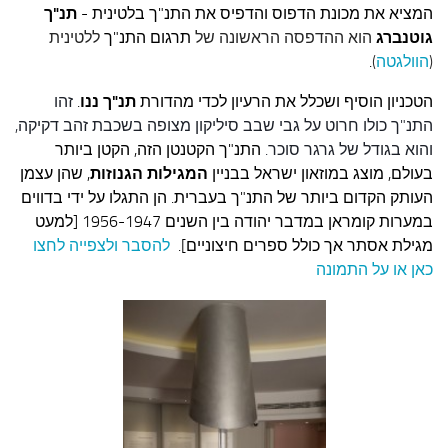
עצות סבתא
המציא את מכונת הדפוס והדפיס את התנ"ך בלטינית -
תנ"ך
גוטנברג
הוא ההדפסה הראשונה של
תרגום התנ"ך
ללטינית
סבתא מספרת
(
ה
וולגטה
)
.
נווה הבלוגים
הטכניון הוסיף ושכלל את הרעיון לכדי מהדורת
תנ"ך ננו
.
זהו
קשר משפחתי
התנ"ך כולו חרוט על גבי שבב סיליקון מצופה בשכבת זהב דקיקה,
פינת הנכד
והוא בגודל של גרגר סוכר.
התנ"ך הקטנטן הזה, הקטן ביותר
בעולם, מוצג במוזאון ישראל בבניין
המגילות הגנוזות
, שהן עצמן
כתבו אלינו
העותק הקדום ביותר של התנ"ך בעברית. הן התגלו על ידי בדווים
במערות קומראן במדבר יהודה בין השנים 1956-1947 [למעט
מגילת אסתר אך כולל ספרים חיצוניים].
להסבר ולצפייה לחצו
כאן או על התמונה