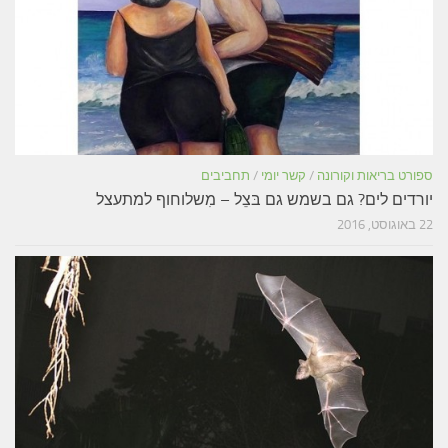
ספורט בריאות וקורונה
/
קשר יומי
/
תחביבים
יורדים לים? גם בשמש גם בּצֵל – מִשלוחוף למתעצל
22 באוגוסט, 2016