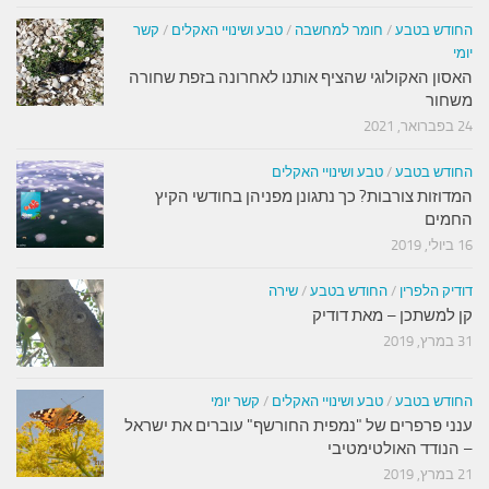
החודש בטבע
/
חומר למחשבה
/
טבע ושינויי האקלים
/
קשר
יומי
האסון האקולוגי שהציף אותנו לאחרונה בזפת שחורה
משחור
24 בפברואר, 2021
החודש בטבע
/
טבע ושינויי האקלים
המדוזות צורבות? כך נתגונן מפניהן בחודשי הקיץ
החמים
16 ביולי, 2019
דודיק הלפרין
/
החודש בטבע
/
שירה
קן למשתכן – מאת דודיק
31 במרץ, 2019
החודש בטבע
/
טבע ושינויי האקלים
/
קשר יומי
ענני פרפרים של "נמפית החורשף" עוברים את ישראל
– הנודד האולטימטיבי
21 במרץ, 2019