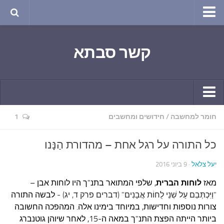
טבע ושינויי האקלים
קשר סבתא
החודש בטבע
תרבות ואמנות
שירה
חגים ומועדים
קשר יומי
חומר למחשבה
/
חידושים ומחשבים
1
ספורט בריאות וקורונה
חידושים ומחשבים
ימי הקורונה שלי
כל התורה על רגל אחת – מהדורת הַנָּנו
תחביבים
חומר למחשבה
יעל צלאל
· 9 ביוני 2016
גרפיטי
ארכיון מאמרים
מאז
לוחות הברית
, שלפי המתואר בתנ"ך היו לוחות אבן –
נוסטלגיה
בישול ואפייה
"וַיִּכְתְּבֵם עַל שְׁנֵי לֻחוֹת אֲבָנִים" (דברים פרק ד, יג) -
לבשה התורה
סרטונים ואנימציה
צורות נוספות וחדישות, במיוחד בימינו אלה. המהפכה החשובה
הקונדיטוריה
ביותר הייתה הפצת התנ"ך במאה ה-15, לאחר שיוהן גוטנברג
סרטים מומלצים