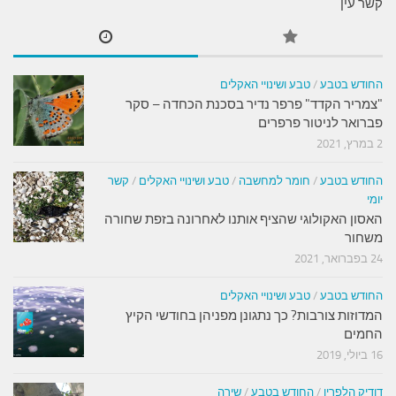
קשר עין
החודש בטבע
/
טבע ושינויי האקלים
"צמריר הקדד" פרפר נדיר בסכנת הכחדה – סקר
פברואר לניטור פרפרים
2 במרץ, 2021
החודש בטבע
/
חומר למחשבה
/
טבע ושינויי האקלים
/
קשר
יומי
האסון האקולוגי שהציף אותנו לאחרונה בזפת שחורה
משחור
24 בפברואר, 2021
החודש בטבע
/
טבע ושינויי האקלים
המדוזות צורבות? כך נתגונן מפניהן בחודשי הקיץ
החמים
16 ביולי, 2019
דודיק הלפרין
/
החודש בטבע
/
שירה