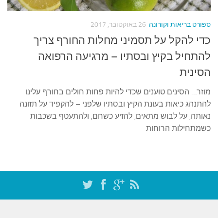
עצות סבתא
סבתא מספרת
ספורט בריאות וקורונה
26 באוקטובר, 2017
נווה הבלוגים
כדי להקל על תסמיני מחלות החורף צריך
קשר משפחתי
להתחיל בקיץ ובסתיו – מרגיעה הרפואה
הסינית
פינת הנכד
כתבו אלינו
מוזר… הסינים טוענים שכדי להיות פחות חולים בחורף עלינו
להתנהג כיאות בעונת הקיץ ובסתיו שלפני – להקפיד על תזונה
נאותה, על לבוש מתאים, להזיע כשחם, ולהתעטף בשכבות
כשמתחילות הרוחות